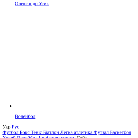
Олександр Усик
Волейбол
Укр
Рус
Футбол
Бокс
Теніс
Біатлон
Легка атлетика
Футзал
Баскетбол
Хокей
Волейбол
Інші види спорту
Сайт