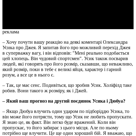
Video
реклама
– Хочу почути вашу реакцію на деякі коментарі Олександра
Усика про Джея. Я запитав його про можливий перехід Джея
в суперважку вагу, і він відповів: "Мені реально подобається
цей хлопець. Він чудовий спортсмен". Усик також посварив
людей, які говорять про його розмір, сказавши, що неважливо,
який розмір, поки в тебе є великі яйця, характер і гарний
розум, а все це в нього є.
– Так, це має сенс. Подивіться, що зробив Усик. Холіфілд таке
робив. Вони такого ж розміру, як і Джей.
– Який ваш прогноз на другий поєдинок Усика і Дюбуа?
– Якщо Дюбуа влучить один ударом по підборіддю Усика, то
він може його потрясти, тому що Усик не любить пропускати.
Я знаю це, як факт. Він легко буде вражений. Коли він
пропускає, то його забирає з цього місця. Але по ньому
потрібно ще влучити. Це ще один хороший бій. Я вважаю, що