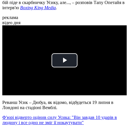
бій піде в скарбничку Усику, але..., – розповів Тапу Опетайя в
інтерв'ю
Boxing King Media
.
реклама
відео дня
Play
Video
Реванш Усик – Дюбуа, як відомо, відбудеться 19 липня в
Лондоні на стадіоні Вемблі.
Ф'юрі відверто оцінив силу Усика: "Він завдав 10 ударів в
людину і все одно не зміг її нокаутувати"