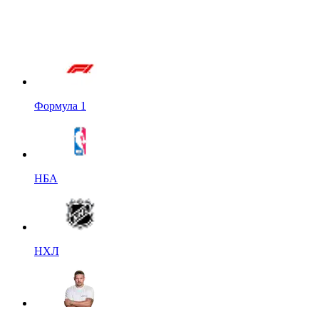
Формула 1
НБА
НХЛ