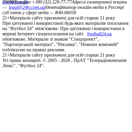
конференцій
79008
Телефон +380 (32) 229-77-77
Адреса електронної пошти
—
legal@24tv.com.ua
Ідентифікатор онлайн-медіа в Реєстрі
суб’єктів у сфері медіа — R40-06058
21+
Матеріали сайту призначені для осіб старше 21 року
При цитуванні і використанні будь-яких матеріалів посилання
на "Футбол 24" обов'язкове. При цитуванні і використанні в
мережі Інтернет гіперпосилання на сайт
football24.ua
обов'язкове. Матеріали зі знаком "Спецпроект",
"Партнерський матеріал", "Реклама", "Новини компаній"
публікуємо на правах реклами.
21+
Матеріали сайту призначені для осіб старше 21 року
Усi права захищенi. © 2005 -
2026
, ПрАТ "Телерадіокомпанія
Люкс". "Футбол 24".