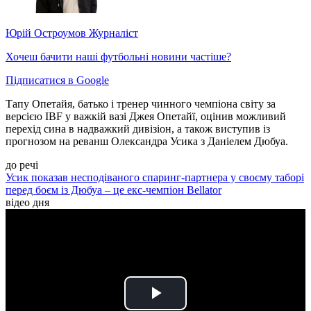
Юрій Остроумов
Журналіст
Хочеш бачити наші футбольні новини частіше?
Підписатися в Google
Тапу Опетайя, батько і тренер чинного чемпіона світу за
версією IBF у важкій вазі Джея Опетайї, оцінив можливий
перехід сина в надважкий дивізіон, а також виступив із
прогнозом на реванш Олександра Усика з Даніелем Дюбуа.
до речі
Усик показав несподіваного спаринг-партнера у своєму таборі
перед боєм із Дюбуа – це екс-чемпіон Bellator
відео дня
Play