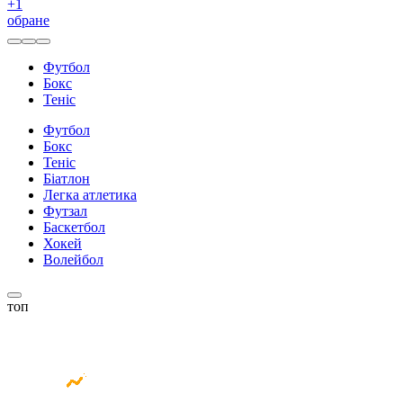
+
1
обране
Футбол
Бокс
Теніс
Футбол
Бокс
Теніс
Біатлон
Легка атлетика
Футзал
Баскетбол
Хокей
Волейбол
топ