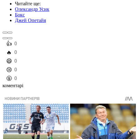
Читайте ще
:
Олександр Усик
Бокс
Джей Опетайя
️👍
0
️🔥
0
️😄
0
️😢
0
️🤬
0
коментарі