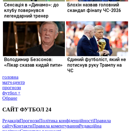
головна
матч-центр
прогнози
футбол +
Обране
САЙТ ФУТБОЛ 24
Редакція
Прогнози
Політика конфіденційності
Правила
сайту
Контакти
Правила коментування
Редакційна