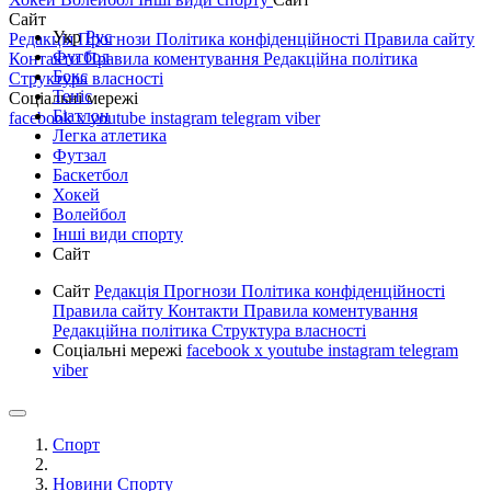
Сайт
Укр
Рус
Редакція
Прогнози
Політика конфіденційності
Правила сайту
Футбол
Контакти
Правила коментування
Редакційна політика
Бокс
Структура власності
Теніс
Соціальні мережі
Біатлон
facebook
x
youtube
instagram
telegram
viber
Легка атлетика
Футзал
Баскетбол
Хокей
Волейбол
Інші види спорту
Сайт
Сайт
Редакція
Прогнози
Політика конфіденційності
Правила сайту
Контакти
Правила коментування
Редакційна політика
Структура власності
Соціальні мережі
facebook
x
youtube
instagram
telegram
viber
Спорт
Новини Спорту