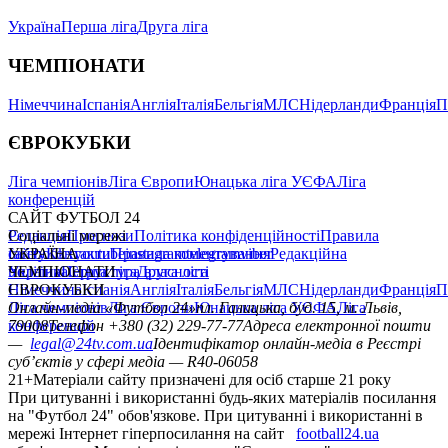
Україна
Перша ліга
Друга ліга
ЧЕМПІОНАТИ
Німеччина
Іспанія
Англія
Італія
Бельгія
МЛС
Нідерланди
Франція
П
ЄВРОКУБКИ
Ліга чемпіонів
Ліга Європи
Юнацька ліга УЄФА
Ліга
конференцій
САЙТ ФУТБОЛ 24
Редакція
Соціальні мережі
Прогнози
Політика конфіденційності
Правила
сайту
facebook
УКРАЇНА
Контакти
x
youtube
Правила коментування
instagram
telegram
viber
Редакційна
політика
Україна
ЧЕМПІОНАТИ
Перша ліга
Структура власності
Друга ліга
Німеччина
ЄВРОКУБКИ
Іспанія
Англія
Італія
Бельгія
МЛС
Нідерланди
Франція
П
Ліга чемпіонів
Онлайн-медіа «Футбол 24»
Ліга Європи
Юнацька ліга УЄФА
пл. Галицька, буд. 15, м. Львів,
Ліга
конференцій
79008
Телефон +380 (32) 229-77-77
Адреса електронної пошти
—
legal@24tv.com.ua
Ідентифікатор онлайн-медіа в Реєстрі
суб’єктів у сфері медіа — R40-06058
21+
Матеріали сайту призначені для осіб старше 21 року
При цитуванні і використанні будь-яких матеріалів посилання
на "Футбол 24" обов'язкове. При цитуванні і використанні в
мережі Інтернет гіперпосилання на сайт
football24.ua