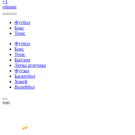
+
1
обране
Футбол
Бокс
Теніс
Футбол
Бокс
Теніс
Біатлон
Легка атлетика
Футзал
Баскетбол
Хокей
Волейбол
топ