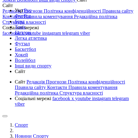
Сайт
Укр
Рус
Редакція
Прогнози
Політика конфіденційності
Правила сайту
Футбол
Контакти
Правила коментування
Редакційна політика
Бокс
Структура власності
Теніс
Соціальні мережі
Біатлон
facebook
x
youtube
instagram
telegram
viber
Легка атлетика
Футзал
Баскетбол
Хокей
Волейбол
Інші види спорту
Сайт
Сайт
Редакція
Прогнози
Політика конфіденційності
Правила сайту
Контакти
Правила коментування
Редакційна політика
Структура власності
Соціальні мережі
facebook
x
youtube
instagram
telegram
viber
Спорт
Новини Спорту