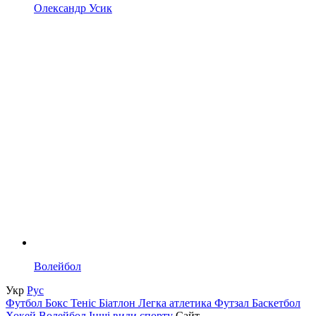
Олександр Усик
Волейбол
Укр
Рус
Футбол
Бокс
Теніс
Біатлон
Легка атлетика
Футзал
Баскетбол
Хокей
Волейбол
Інші види спорту
Сайт