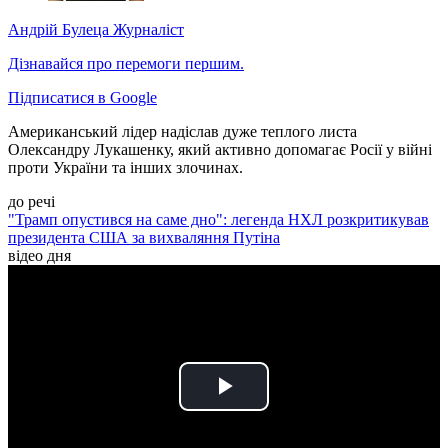
Андрій Булеца
Журналіст
Дізнавайся про перемоги першим.
Підписатися в Google
Американський лідер надіслав дуже теплого листа
Олександру Лукашенку, який активно допомагає Росії у війні
проти України та інших злочинах.
до речі
"Трамп опустився на саме дно": легенда НХЛ розкритикував
президента США за вихваляння Путіна
відео дня
Play