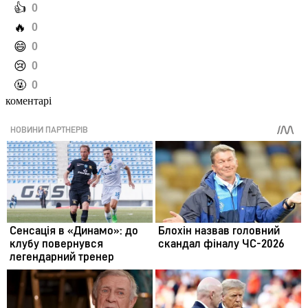
️👍
0
️🔥
0
️😄
0
️😢
0
️🤬
0
коментарі