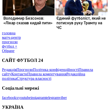
головна
матч-центр
прогнози
футбол +
Обране
САЙТ ФУТБОЛ 24
Редакція
Прогнози
Політика конфіденційності
Правила
сайту
Контакти
Правила коментування
Редакційна
політика
Структура власності
Соціальні мережі
facebook
x
youtube
instagram
telegram
viber
УКРАЇНА