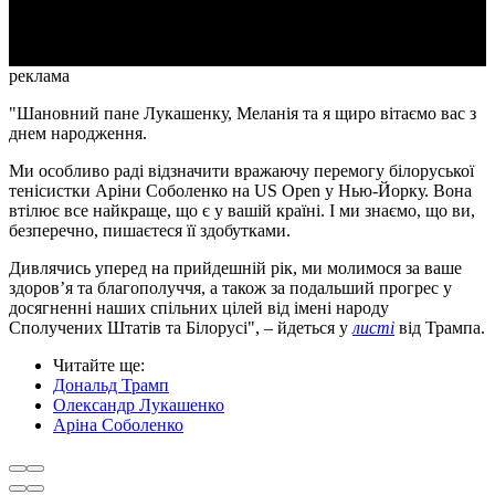
Video
реклама
"Шановний пане Лукашенку, Меланія та я щиро вітаємо вас з
днем народження.
Ми особливо раді відзначити вражаючу перемогу білоруської
тенісистки Аріни Соболенко на US Open у Нью-Йорку. Вона
втілює все найкраще, що є у вашій країні. І ми знаємо, що ви,
безперечно, пишаєтеся її здобутками.
Дивлячись уперед на прийдешній рік, ми молимося за ваше
здоров’я та благополуччя, а також за подальший прогрес у
досягненні наших спільних цілей від імені народу
Сполучених Штатів та Білорусі", – йдеться у
листі
від Трампа.
Читайте ще
:
Дональд Трамп
Олександр Лукашенко
Аріна Соболенко