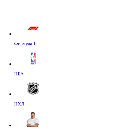
Формула 1
НБА
НХЛ