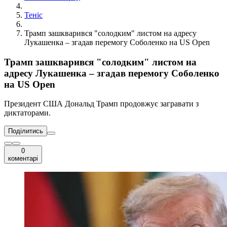
Теніс
Трамп зашкварився "солодким" листом на адресу
Лукашенка – згадав перемогу Соболенко на US Open
Трамп зашкварився "солодким" листом на
адресу Лукашенка – згадав перемогу Соболенко
на US Open
Президент США Дональд Трамп продовжує загравати з
диктаторами.
Поділитись
0
коментарі