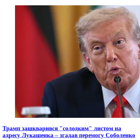
Трамп зашкварився "солодким" листом на
адресу Лукашенка – згадав перемогу Соболенко