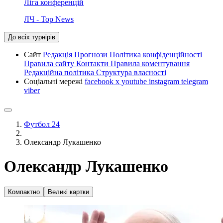
Ліга конференцій
ЛЧ - Top News
До всіх турнірів
Сайт
Редакція
Прогнози
Політика конфіденційності
Правила сайту
Контакти
Правила коментування
Редакційна політика
Структура власності
Соціальні мережі
facebook
x
youtube
instagram
telegram
viber
Футбол 24
Олександр Лукашенко
Олександр Лукашенко
Компактно
Великі картки