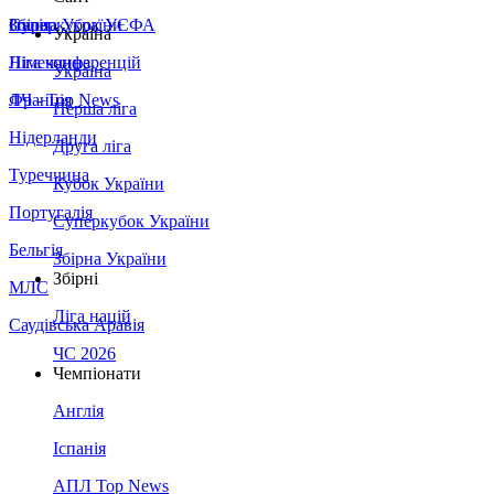
Збірна України
Італія
Суперкубок УЄФА
Україна
Німеччина
Ліга конференцій
Україна
Франція
ЛЧ - Top News
Перша ліга
Нідерланди
Друга ліга
Туреччина
Кубок України
Португалія
Суперкубок України
Бельгія
Збірна України
Збірні
МЛС
Ліга націй
Саудівська Аравія
ЧС 2026
Чемпіонати
Англія
Іспанія
АПЛ Top News