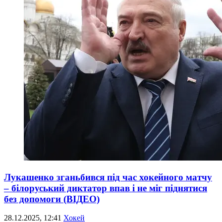
Лукашенко зганьбився під час хокейного матчу
– білоруський диктатор впав і не міг піднятися
без допомоги (ВІДЕО)
28.12.2025, 12:41
Хокей