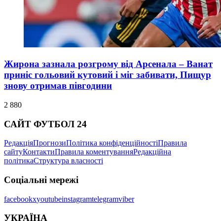
Жирона зазнала розгрому від Арсенала – Ванат
приніс гольовий кутовий і міг забивати, Пищур
знову отримав півгодини
2 880
САЙТ ФУТБОЛ 24
Редакція
Прогнози
Політика конфіденційності
Правила
сайту
Контакти
Правила коментування
Редакційна
політика
Структура власності
Соціальні мережі
facebook
x
youtube
instagram
telegram
viber
УКРАЇНА