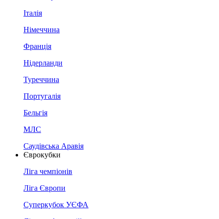
Італія
Німеччина
Франція
Нідерланди
Туреччина
Португалія
Бельгія
МЛС
Саудівська Аравія
Єврокубки
Ліга чемпіонів
Ліга Європи
Суперкубок УЄФА