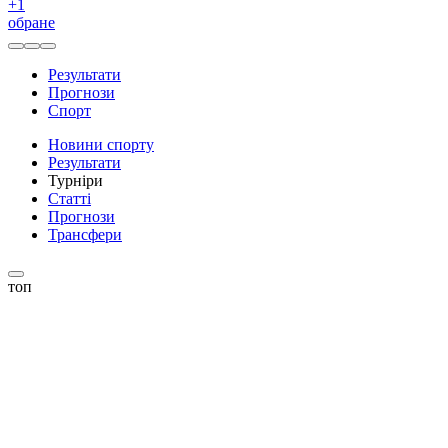
+
1
обране
Результати
Прогнози
Спорт
Новини спорту
Результати
Турніри
Статті
Прогнози
Трансфери
топ