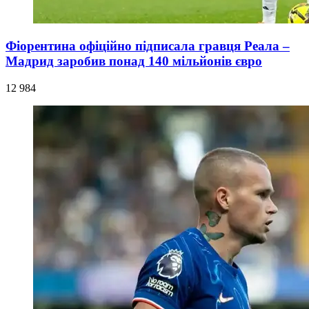
Фіорентина офіційно підписала гравця Реала –
Мадрид заробив понад 140 мільйонів євро
12 984