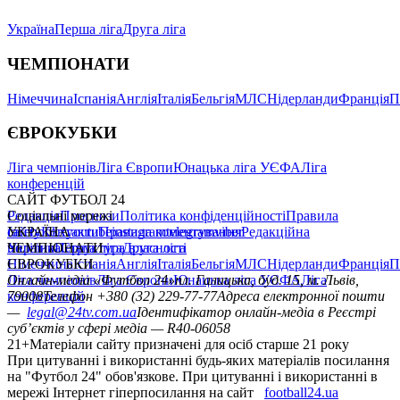
Україна
Перша ліга
Друга ліга
ЧЕМПІОНАТИ
Німеччина
Іспанія
Англія
Італія
Бельгія
МЛС
Нідерланди
Франція
П
ЄВРОКУБКИ
Ліга чемпіонів
Ліга Європи
Юнацька ліга УЄФА
Ліга
конференцій
САЙТ ФУТБОЛ 24
Редакція
Соціальні мережі
Прогнози
Політика конфіденційності
Правила
сайту
facebook
УКРАЇНА
Контакти
x
youtube
Правила коментування
instagram
telegram
viber
Редакційна
політика
Україна
ЧЕМПІОНАТИ
Перша ліга
Структура власності
Друга ліга
Німеччина
ЄВРОКУБКИ
Іспанія
Англія
Італія
Бельгія
МЛС
Нідерланди
Франція
П
Ліга чемпіонів
Онлайн-медіа «Футбол 24»
Ліга Європи
Юнацька ліга УЄФА
пл. Галицька, буд. 15, м. Львів,
Ліга
конференцій
79008
Телефон +380 (32) 229-77-77
Адреса електронної пошти
—
legal@24tv.com.ua
Ідентифікатор онлайн-медіа в Реєстрі
суб’єктів у сфері медіа — R40-06058
21+
Матеріали сайту призначені для осіб старше 21 року
При цитуванні і використанні будь-яких матеріалів посилання
на "Футбол 24" обов'язкове. При цитуванні і використанні в
мережі Інтернет гіперпосилання на сайт
football24.ua