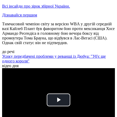
Всі інсайди про зірок збірної України.
Дізнавайся першим
Тимчасовий чемпіон світу за версією WBA у другій середній
вазі Кайлеб Плант був фаворитом бою проти мексиканця Хосе
Армандо Ресендіса в головному бою вечора боксу від
промоутера Тома Брауна, що відбувся в Лас-Вегасі (США).
Однак свій статус він не підтвердив.
до речі
Усику передбачені проблеми у реванші із Дюбуа: "Уб'є ще
одного короля"
відео дня
Play