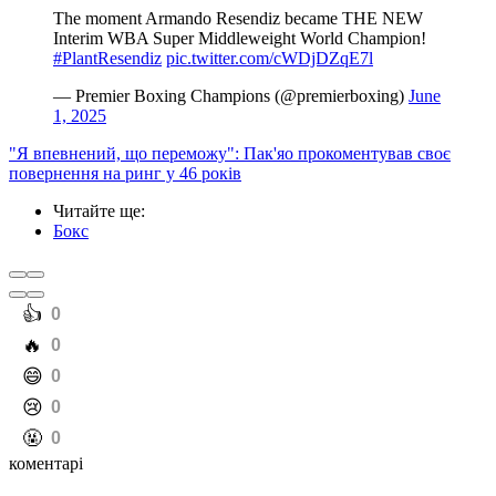
The moment Armando Resendiz became THE NEW
Interim WBA Super Middleweight World Champion!
#PlantResendiz
pic.twitter.com/cWDjDZqE7l
— Premier Boxing Champions (@premierboxing)
June
1, 2025
"Я впевнений, що переможу": Пак'яо прокоментував своє
повернення на ринг у 46 років
Читайте ще
:
Бокс
️👍
0
️🔥
0
️😄
0
️😢
0
️🤬
0
коментарі