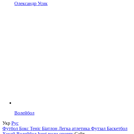
Олександр Усик
Волейбол
Укр
Рус
Футбол
Бокс
Теніс
Біатлон
Легка атлетика
Футзал
Баскетбол
Хокей
Волейбол
Інші види спорту
Сайт