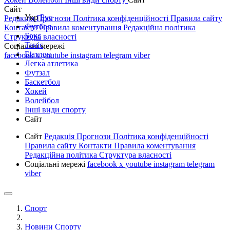
Сайт
Укр
Рус
Редакція
Прогнози
Політика конфіденційності
Правила сайту
Футбол
Контакти
Правила коментування
Редакційна політика
Бокс
Структура власності
Теніс
Соціальні мережі
Біатлон
facebook
x
youtube
instagram
telegram
viber
Легка атлетика
Футзал
Баскетбол
Хокей
Волейбол
Інші види спорту
Сайт
Сайт
Редакція
Прогнози
Політика конфіденційності
Правила сайту
Контакти
Правила коментування
Редакційна політика
Структура власності
Соціальні мережі
facebook
x
youtube
instagram
telegram
viber
Спорт
Новини Спорту