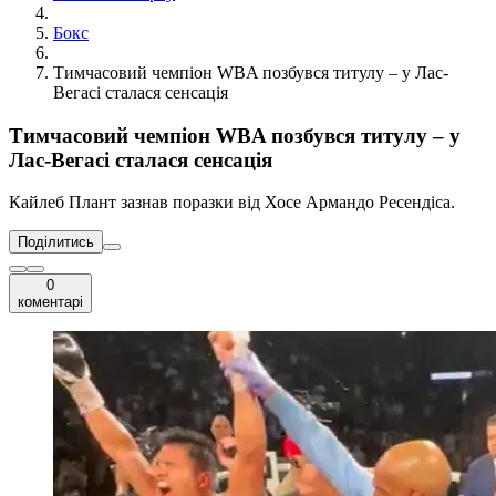
Бокс
Тимчасовий чемпіон WBA позбувся титулу – у Лас-
Вегасі сталася сенсація
Тимчасовий чемпіон WBA позбувся титулу – у
Лас-Вегасі сталася сенсація
Кайлеб Плант зазнав поразки від Хосе Армандо Ресендіса.
Поділитись
0
коментарі