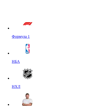
Формула 1
НБА
НХЛ