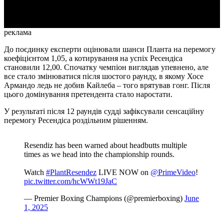
Video
реклама
До поєдинку експерти оцінювали шанси Планта на перемогу
коефіцієнтом 1,05, а котирування на успіх Ресендіса
становили 12,00. Спочатку чемпіон виглядав упевнено, але
все стало змінюватися після шостого раунду, в якому Хосе
Армандо ледь не добив Кайлеба – того врятував гонг. Після
цього домінування претендента стало наростати.
У результаті після 12 раундів судді зафіксували сенсаційну
перемогу Ресендіса роздільним рішенням.
Resendiz has been warned about headbutts multiple
times as we head into the championship rounds.
Watch
#PlantResendez
LIVE NOW on
@PrimeVideo
!
pic.twitter.com/hcWWt19JaC
— Premier Boxing Champions (@premierboxing)
June
1, 2025