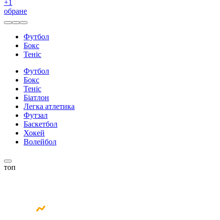
+
1
обране
Футбол
Бокс
Теніс
Футбол
Бокс
Теніс
Біатлон
Легка атлетика
Футзал
Баскетбол
Хокей
Волейбол
топ