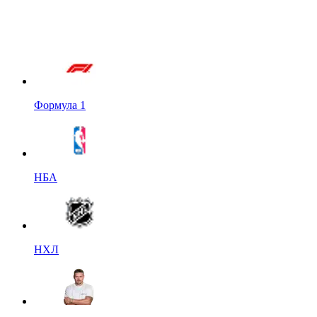
Формула 1
НБА
НХЛ