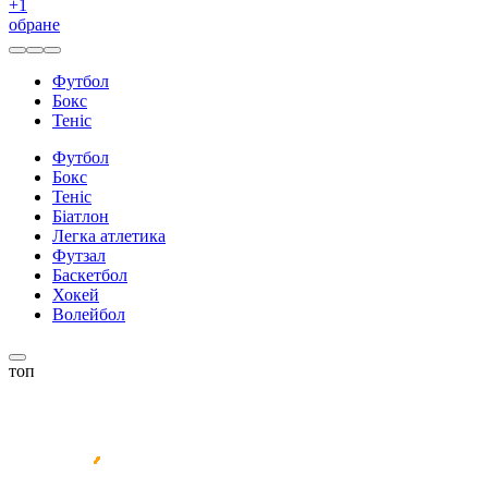
+
1
обране
Футбол
Бокс
Теніс
Футбол
Бокс
Теніс
Біатлон
Легка атлетика
Футзал
Баскетбол
Хокей
Волейбол
топ