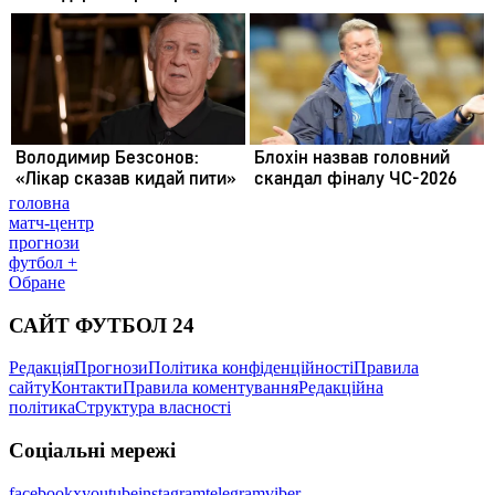
головна
матч-центр
прогнози
футбол +
Обране
САЙТ ФУТБОЛ 24
Редакція
Прогнози
Політика конфіденційності
Правила
сайту
Контакти
Правила коментування
Редакційна
політика
Структура власності
Соціальні мережі
facebook
x
youtube
instagram
telegram
viber