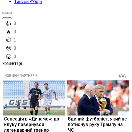
Тайсон Ф'юрі
️👍
0
️🔥
0
️😄
1
️😢
0
️🤬
0
коментарі