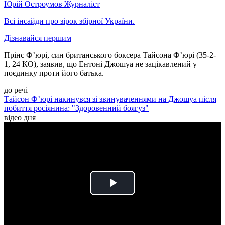
Юрій Остроумов
Журналіст
Всі інсайди про зірок збірної України.
Дізнавайся першим
Прінс Ф’юрі, син британського боксера Тайсона Фʼюрі (35-2-
1, 24 КО), заявив, що Ентоні Джошуа не зацікавлений у
поєдинку проти його батька.
до речі
Тайсон Ф’юрі накинувся зі звинуваченнями на Джошуа після
побиття росіянина: "Здоровенний боягуз"
відео дня
Play
Video