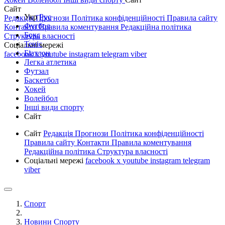
Сайт
Укр
Рус
Редакція
Прогнози
Політика конфіденційності
Правила сайту
Футбол
Контакти
Правила коментування
Редакційна політика
Бокс
Структура власності
Теніс
Соціальні мережі
Біатлон
facebook
x
youtube
instagram
telegram
viber
Легка атлетика
Футзал
Баскетбол
Хокей
Волейбол
Інші види спорту
Сайт
Сайт
Редакція
Прогнози
Політика конфіденційності
Правила сайту
Контакти
Правила коментування
Редакційна політика
Структура власності
Соціальні мережі
facebook
x
youtube
instagram
telegram
viber
Спорт
Новини Спорту