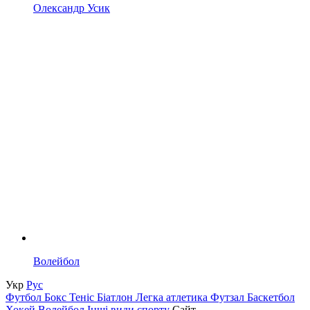
Олександр Усик
Волейбол
Укр
Рус
Футбол
Бокс
Теніс
Біатлон
Легка атлетика
Футзал
Баскетбол
Хокей
Волейбол
Інші види спорту
Сайт