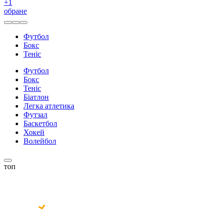
+
1
обране
Футбол
Бокс
Теніс
Футбол
Бокс
Теніс
Біатлон
Легка атлетика
Футзал
Баскетбол
Хокей
Волейбол
топ