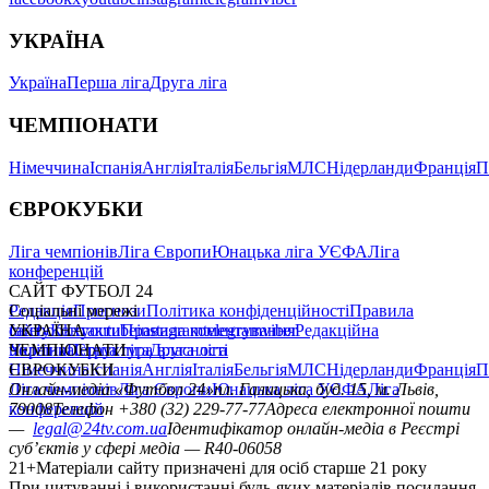
УКРАЇНА
Україна
Перша ліга
Друга ліга
ЧЕМПІОНАТИ
Німеччина
Іспанія
Англія
Італія
Бельгія
МЛС
Нідерланди
Франція
П
ЄВРОКУБКИ
Ліга чемпіонів
Ліга Європи
Юнацька ліга УЄФА
Ліга
конференцій
САЙТ ФУТБОЛ 24
Редакція
Соціальні мережі
Прогнози
Політика конфіденційності
Правила
сайту
facebook
УКРАЇНА
Контакти
x
youtube
Правила коментування
instagram
telegram
viber
Редакційна
політика
Україна
ЧЕМПІОНАТИ
Перша ліга
Структура власності
Друга ліга
Німеччина
ЄВРОКУБКИ
Іспанія
Англія
Італія
Бельгія
МЛС
Нідерланди
Франція
П
Ліга чемпіонів
Онлайн-медіа «Футбол 24»
Ліга Європи
Юнацька ліга УЄФА
пл. Галицька, буд. 15, м. Львів,
Ліга
конференцій
79008
Телефон +380 (32) 229-77-77
Адреса електронної пошти
—
legal@24tv.com.ua
Ідентифікатор онлайн-медіа в Реєстрі
суб’єктів у сфері медіа — R40-06058
21+
Матеріали сайту призначені для осіб старше 21 року
При цитуванні і використанні будь-яких матеріалів посилання