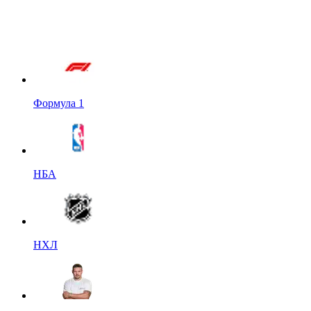
Формула 1
НБА
НХЛ