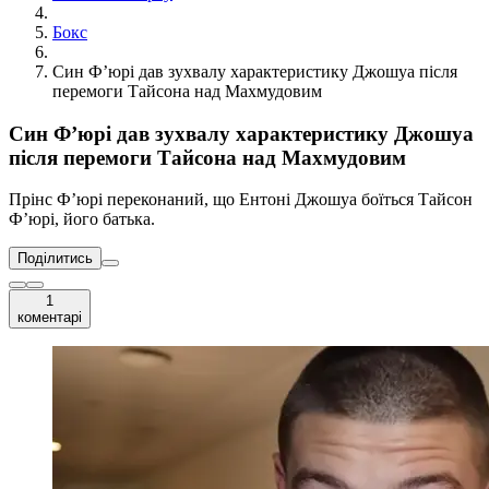
Бокс
Син Ф’юрі дав зухвалу характеристику Джошуа після
перемоги Тайсона над Махмудовим
Син Ф’юрі дав зухвалу характеристику Джошуа
після перемоги Тайсона над Махмудовим
Прінс Ф’юрі переконаний, що Ентоні Джошуа боїться Тайсон
Ф’юрі, його батька.
Поділитись
1
коментарі