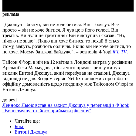
реклама
"Джошуа – боягуз, він не хоче битися. Він – боягуз. Все
просто – він не хоче битися. Я чув це в його голосі. Він
тремтів. Ви чули це тремтіння? Він відступив і сказав: "Ні,
нічого не знаю". Якщо він хоче битися, то нехай б’ється.
Йому, мабуть, розіб’ють обличчя. Якщо він не хоче битися, то
не хоче. Моєму батькові байдуже", – розповів Ф’юрі
iFL.TV
.
Тайсон Ф’юрі в ніч на 12 квітня в Лондоні виграв у росіянина
Арсланбека Махмудова, після чого прямо з рингу кинув
виклик Ентоні Джошуа, який перебував на стадіоні. Джошуа
відповіді не дав. Згодом сервіс Netflix повідомив про нібито
офіційну домовленість щодо поєдинку між Тайсоном Ф’юрі та
Ентоні Джошуа.
до речі
Леннокс Льюїс встав на захист Джошуа у перепалці з Ф’юрі:
"Вони змушують його приймати рішення"
Читайте ще
:
Бокс
Ентоні Джошуа