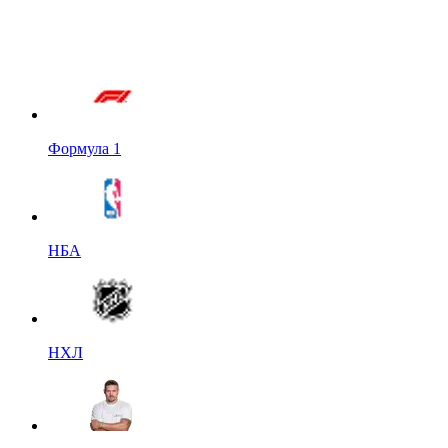
Формула 1
НБА
НХЛ