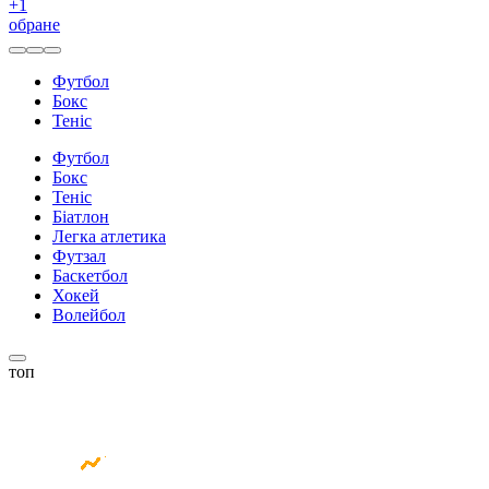
+
1
обране
Футбол
Бокс
Теніс
Футбол
Бокс
Теніс
Біатлон
Легка атлетика
Футзал
Баскетбол
Хокей
Волейбол
топ