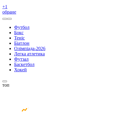
+
1
обране
Футбол
Бокс
Теніс
Біатлон
Олімпіада-2026
Легка атлетика
Футзал
Баскетбол
Хокей
топ