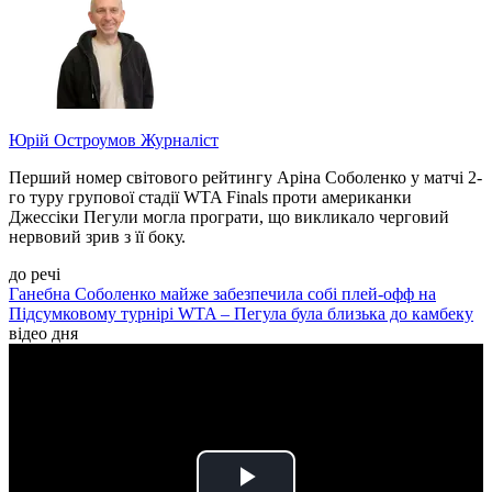
Юрій Остроумов
Журналіст
Перший номер світового рейтингу Аріна Соболенко у матчі 2-
го туру групової стадії WTA Finals проти американки
Джессіки Пегули могла програти, що викликало черговий
нервовий зрив з її боку.
до речі
Ганебна Соболенко майже забезпечила собі плей-офф на
Підсумковому турнірі WTA – Пегула була близька до камбеку
відео дня