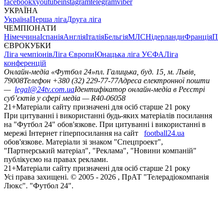
facebook
x
youtube
instagram
telegram
viber
УКРАЇНА
Україна
Перша ліга
Друга ліга
ЧЕМПІОНАТИ
Німеччина
Іспанія
Англія
Італія
Бельгія
МЛС
Нідерланди
Франція
П
ЄВРОКУБКИ
Ліга чемпіонів
Ліга Європи
Юнацька ліга УЄФА
Ліга
конференцій
Онлайн-медіа «Футбол 24»
пл. Галицька, буд. 15, м. Львів,
79008
Телефон +380 (32) 229-77-77
Адреса електронної пошти
—
legal@24tv.com.ua
Ідентифікатор онлайн-медіа в Реєстрі
суб’єктів у сфері медіа — R40-06058
21+
Матеріали сайту призначені для осіб старше 21 року
При цитуванні і використанні будь-яких матеріалів посилання
на "Футбол 24" обов'язкове. При цитуванні і використанні в
мережі Інтернет гіперпосилання на сайт
football24.ua
обов'язкове. Матеріали зі знаком "Спецпроект",
"Партнерський матеріал", "Реклама", "Новини компаній"
публікуємо на правах реклами.
21+
Матеріали сайту призначені для осіб старше 21 року
Усi права захищенi. © 2005 -
2026
, ПрАТ "Телерадіокомпанія
Люкс". "Футбол 24".