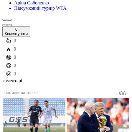
Аріна Соболенко
Підсумковий турнір WTA
0
Коментувати
️👍
0
️🔥
0
️😄
0
️😢
0
️🤬
0
коментарі