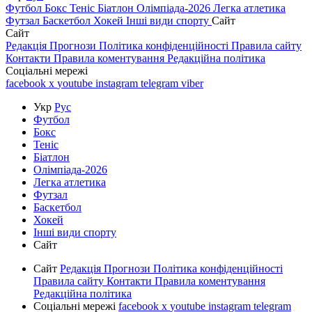
Футбол
Бокс
Теніс
Біатлон
Олімпіада-2026
Легка атлетика
Футзал
Баскетбол
Хокей
Інші види спорту
Сайт
Сайт
Редакція
Прогнози
Політика конфіденційності
Правила сайту
Контакти
Правила коментування
Редакційна політика
Соціальні мережі
facebook
x
youtube
instagram
telegram
viber
Укр
Рус
Футбол
Бокс
Теніс
Біатлон
Олімпіада-2026
Легка атлетика
Футзал
Баскетбол
Хокей
Інші види спорту
Сайт
Сайт
Редакція
Прогнози
Політика конфіденційності
Правила сайту
Контакти
Правила коментування
Редакційна політика
Соціальні мережі
facebook
x
youtube
instagram
telegram