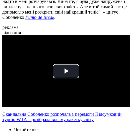
надто в мені розчарувався. Вибачте, я була дуже напружена і
виплеснула на нього всю свою злість. Але в той самий час це
допомогло мені розкрити свій найкращий теніс", – цитує
Соболенко
Punto de Break
.
реклама
відео дня
Play
Video
Скандальна Соболенко розпочала з перемоги Підсумковий
турнір WTA – розібрала восьму ракетку світу
Читайте ще
: