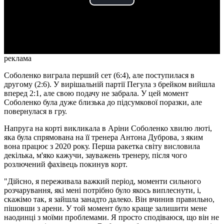
Play
Video
реклама
Соболенко виграла перший сет (6:4), але поступилася в
другому (2:6). У вирішальній партії Пегула з брейком вийшла
вперед 2:1, але свою подачу не забрала. У цей момент
Соболенко була дуже близька до підсумкової поразки, але
повернулася в гру.
Напруга на корті викликала в Аріни Соболенко хвилю люті,
яка була спрямована на її тренера Антона Дуброва, з яким
вона працює з 2020 року. Перша ракетка світу висловила
декілька, м'яко кажучи, зауважень тренеру, після чого
розлючений фахівець покинув корт.
"Дійсно, я переживала важкий період, моменти сильного
розчарування, які мені потрібно було якось виплеснути, і,
скажімо так, я зайшла занадто далеко. Він вчинив правильно,
пішовши з арени. У той момент було краще залишити мене
наодинці з моїми проблемами. Я просто сподіваюся, що він не