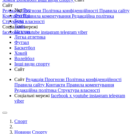
Сайт
Укр
Рус
Редакція
Прогнози
Політика конфіденційності
Правила сайту
Футбол
Контакти
Правила коментування
Редакційна політика
Бокс
Структура власності
Теніс
Соціальні мережі
Біатлон
facebook
x
youtube
instagram
telegram
viber
Легка атлетика
Футзал
Баскетбол
Хокей
Волейбол
Інші види спорту
Сайт
Сайт
Редакція
Прогнози
Політика конфіденційності
Правила сайту
Контакти
Правила коментування
Редакційна політика
Структура власності
Соціальні мережі
facebook
x
youtube
instagram
telegram
viber
Спорт
Новини Спорту