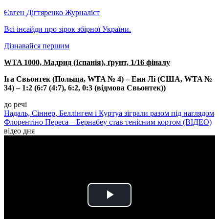
Євген Дігтяренко
Журналіст
Всі інсайди про зірок збірної України.
Дізнавайся першим
WTA 1000, Мадрид (Іспанія), ґрунт, 1/16 фіналу
Іга Свьонтек (Польща, WTA № 4) – Енн Лі (США, WTA №
34) – 1:2 (6:7 (4:7), 6:2, 0:3 (відмова Свьонтек))
до речі
Надаль, Сіннер, Беллінгем і Куртуа зіграли разом під наглядом
Флорентіно Переса – Бернабеу став тенісним кортом (ВІДЕО)
відео дня
Play