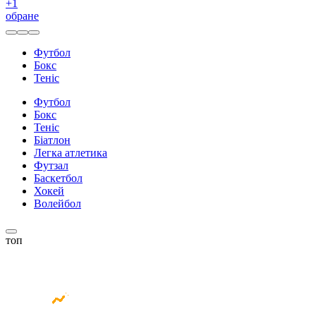
+
1
обране
Футбол
Бокс
Теніс
Футбол
Бокс
Теніс
Біатлон
Легка атлетика
Футзал
Баскетбол
Хокей
Волейбол
топ