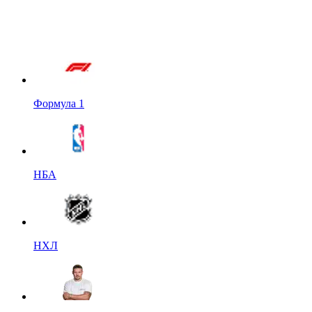
Формула 1
НБА
НХЛ