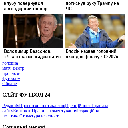
головна
матч-центр
прогнози
футбол +
Обране
САЙТ ФУТБОЛ 24
Редакція
Прогнози
Політика конфіденційності
Правила
сайту
Контакти
Правила коментування
Редакційна
політика
Структура власності
Соціальні мережі