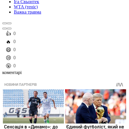
Іга Свьонтек
WTA (теніс)
Важка травма
️👍
0
️🔥
0
️😄
0
️😢
0
️🤬
0
коментарі