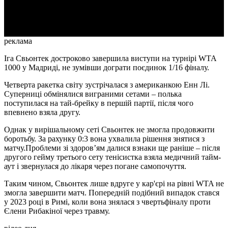
Video
реклама
Іга Свьонтек достроково завершила виступи на турнірі WTA
1000 у Мадриді, не зумівши дограти поєдинок 1/16 фіналу.
Четверта ракетка світу зустрічалася з американкою Енн Лі.
Суперниці обмінялися виграними сетами – полька
поступилася на тай-брейку в першій партії, після чого
впевнено взяла другу.
Однак у вирішальному сеті Свьонтек не змогла продовжити
боротьбу. За рахунку 0:3 вона ухвалила рішення знятися з
матчу.Проблеми зі здоров’ям далися взнаки ще раніше – після
другого гейму третього сету тенісистка взяла медичний тайм-
аут і звернулася до лікаря через погане самопочуття.
Таким чином, Свьонтек лише вдруге у кар'єрі на рівні WTA не
змогла завершити матч. Попередній подібний випадок стався
у 2023 році в Римі, коли вона знялася з чвертьфіналу проти
Єлени Рибакіної через травму.