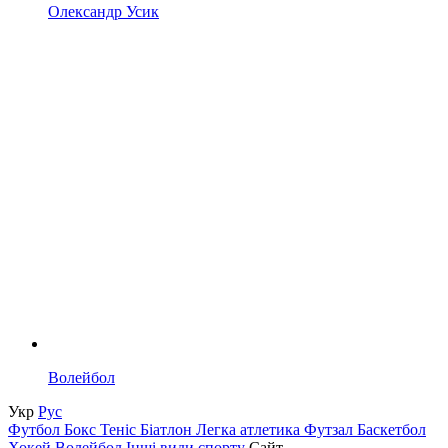
Олександр Усик
Волейбол
Укр
Рус
Футбол
Бокс
Теніс
Біатлон
Легка атлетика
Футзал
Баскетбол
Хокей
Волейбол
Інші види спорту
Сайт