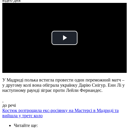
відео дня
Play
Video
У Мадриді полька встигла провести один переможний матч –
у другому колі вона обіграла українку Дарію Снігур. Енн Лі у
наступному раунді зіграє проти Лейли Фернандес.
до речі
Костюк розтрощила екс-росіянку на Мастерсі в Мадриді та
вийшла у третє коло
Читайте ще
: