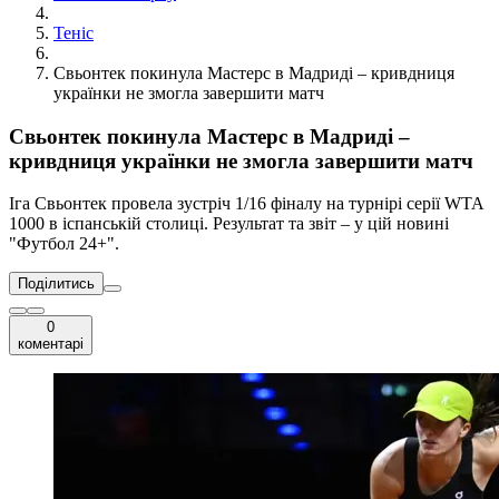
Теніс
Свьонтек покинула Мастерс в Мадриді – кривдниця
українки не змогла завершити матч
Свьонтек покинула Мастерс в Мадриді –
кривдниця українки не змогла завершити матч
Іга Свьонтек провела зустріч 1/16 фіналу на турнірі серії WTA
1000 в іспанській столиці. Результат та звіт – у цій новині
"Футбол 24+".
Поділитись
0
коментарі