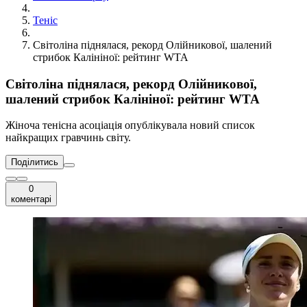
Теніс
Світоліна піднялася, рекорд Олійникової, шалений
стрибок Калініної: рейтинг WTA
Світоліна піднялася, рекорд Олійникової,
шалений стрибок Калініної: рейтинг WTA
Жіноча тенісна асоціація опублікувала новий список
найкращих гравчинь світу.
Поділитись
0
коментарі