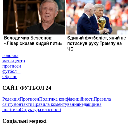
головна
матч-центр
прогнози
футбол +
Обране
САЙТ ФУТБОЛ 24
Редакція
Прогнози
Політика конфіденційності
Правила
сайту
Контакти
Правила коментування
Редакційна
політика
Структура власності
Соціальні мережі