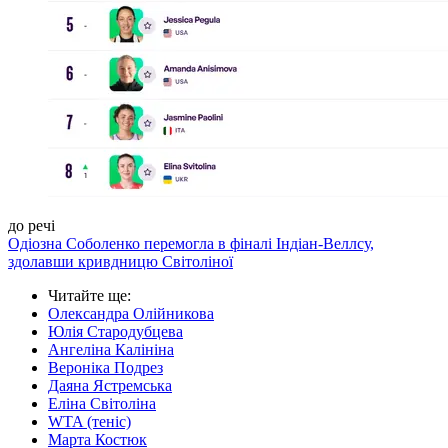
до речі
Одіозна Соболенко перемогла в фіналі Індіан-Веллсу,
здолавши кривдницю Світоліної
Читайте ще
:
Олександра Олійникова
Юлія Стародубцева
Ангеліна Калініна
Вероніка Подрез
Даяна Ястремська
Еліна Світоліна
WTA (теніс)
Марта Костюк