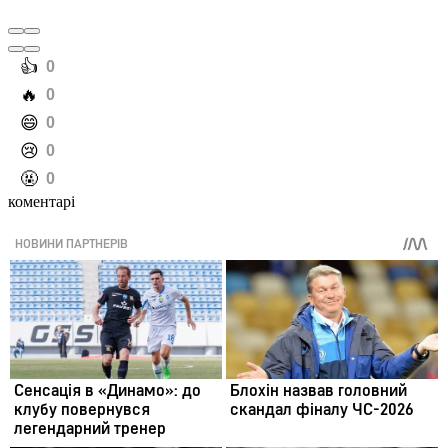
️👍
0
️🔥
0
️😄
0
️😢
0
️🤬
0
коментарі