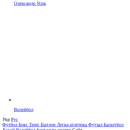
Олександр Усик
Волейбол
Укр
Рус
Футбол
Бокс
Теніс
Біатлон
Легка атлетика
Футзал
Баскетбол
Хокей
Волейбол
Інші види спорту
Сайт