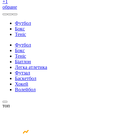
+
1
обране
Футбол
Бокс
Теніс
Футбол
Бокс
Теніс
Біатлон
Легка атлетика
Футзал
Баскетбол
Хокей
Волейбол
топ