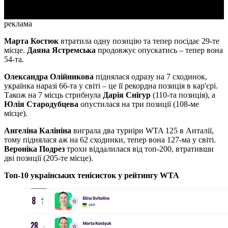
реклама
Марта Костюк
втратила одну позицію та тепер посідає 29-те
місце.
Даяна Ястремська
продовжує опускатись – тепер вона
54-та.
Олександра Олійникова
піднялася одразу на 7 сходинок,
українка наразі 66-та у світі – це її рекордна позиція в кар'єрі.
Також на 7 місць стрибнула
Дарія Снігур
(110-та позиція), а
Юлія Стародубцева
опустилася на три позиції (108-ме
місце).
Ангеліна Калініна
виграла два турніри WTA 125 в Анталії,
тому піднялася аж на 62 сходинки, тепер вона 127-ма у світі.
Вероніка Подрез
трохи віддалилася від топ-200, втративши
дві позиції (205-те місце).
Топ-10 українських тенісисток у рейтингу WTA