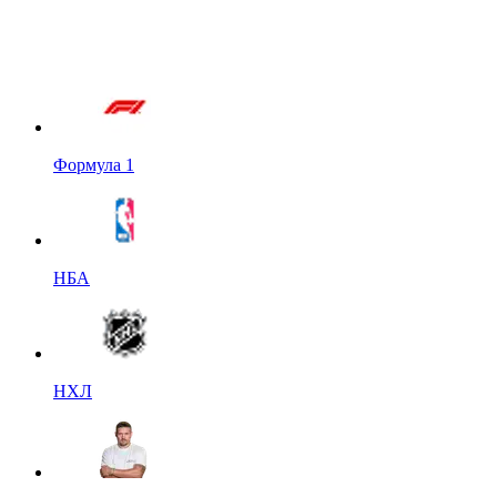
Формула 1
НБА
НХЛ