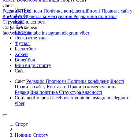
Сайт
Укр
Рус
Редакція
Прогнози
Політика конфіденційності
Правила сайту
Футбол
Контакти
Правила коментування
Редакційна політика
Бокс
Структура власності
Теніс
Соціальні мережі
Біатлон
facebook
x
youtube
instagram
telegram
viber
Легка атлетика
Футзал
Баскетбол
Хокей
Волейбол
Інші види спорту
Сайт
Сайт
Редакція
Прогнози
Політика конфіденційності
Правила сайту
Контакти
Правила коментування
Редакційна політика
Структура власності
Соціальні мережі
facebook
x
youtube
instagram
telegram
viber
Спорт
Новини Спорту