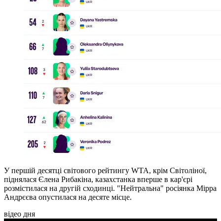
У першій десятці світового рейтингу WTA, крім Світоліної,
піднялася Єлена Рибакіна, казахстанка вперше в кар'єрі
розмістилася на другій сходинці. "Нейтральна" росіянка Мірра
Андрєєва опустилася на десяте місце.
відео дня