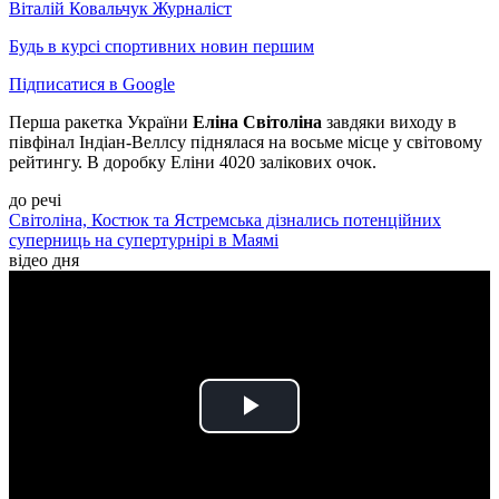
Віталій Ковальчук
Журналіст
Будь в курсі спортивних новин першим
Підписатися в Google
Перша ракетка України
Еліна Світоліна
завдяки виходу в
півфінал Індіан-Веллсу піднялася на восьме місце у світовому
рейтингу. В доробку Еліни 4020 залікових очок.
до речі
Світоліна, Костюк та Ястремська дізнались потенційних
суперниць на супертурнірі в Маямі
відео дня
Play
Video