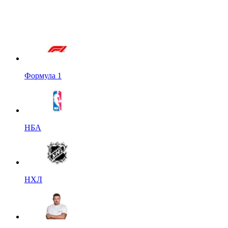
Формула 1
НБА
НХЛ