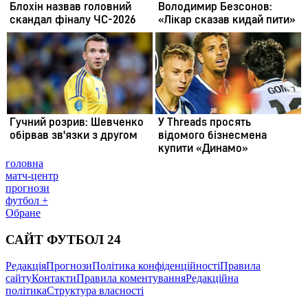
головна
матч-центр
прогнози
футбол +
Обране
САЙТ ФУТБОЛ 24
Редакція
Прогнози
Політика конфіденційності
Правила
сайту
Контакти
Правила коментування
Редакційна
політика
Структура власності