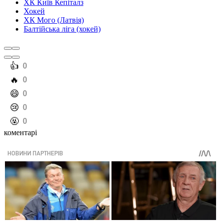
ХК Київ Кепіталз
Хокей
ХК Мого (Латвія)
Балтійська ліга (хокей)
️👍
0
️🔥
0
️😄
0
️😢
0
️🤬
0
коментарі