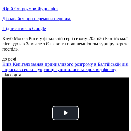
Юрій Остроумов
Журналіст
Дізнавайся про перемоги першим.
Підписатися в Google
Клуб Мого з Риги у фінальній серії сезону-2025/26 Балтійської
ліги здолав Земгале з Єлгави та став чемпіоном турніру втретє
поспіль.
до речі
Київ Кепіталз зазнав принизливого розгрому в Балтійській лізі
і програв серію – українці зупинились за крок від фіналу
відео дня
Play