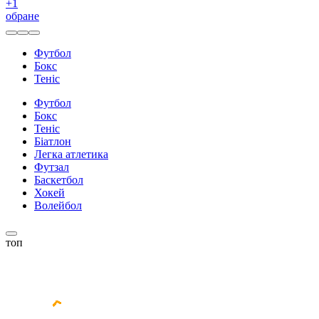
+
1
обране
Футбол
Бокс
Теніс
Футбол
Бокс
Теніс
Біатлон
Легка атлетика
Футзал
Баскетбол
Хокей
Волейбол
топ