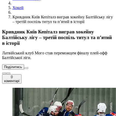
Хокей
Кривдник Київ Кепіталз виграв хокейну Балтійську лігу
– третій поспіль титул та п’ятий в історії
Кривдник Київ Кепіталз виграв хокейну
Балтійську лігу – третій поспіль титул та п’ятий
в історії
Латвійський клуб Мого став переможцем фіналу плей-офф
Балтійської ліги.
Поділитись
0
коментарі