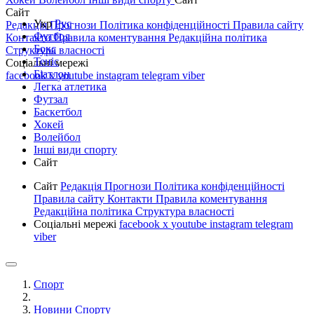
Сайт
Укр
Рус
Редакція
Прогнози
Політика конфіденційності
Правила сайту
Футбол
Контакти
Правила коментування
Редакційна політика
Бокс
Структура власності
Теніс
Соціальні мережі
Біатлон
facebook
x
youtube
instagram
telegram
viber
Легка атлетика
Футзал
Баскетбол
Хокей
Волейбол
Інші види спорту
Сайт
Сайт
Редакція
Прогнози
Політика конфіденційності
Правила сайту
Контакти
Правила коментування
Редакційна політика
Структура власності
Соціальні мережі
facebook
x
youtube
instagram
telegram
viber
Спорт
Новини Спорту