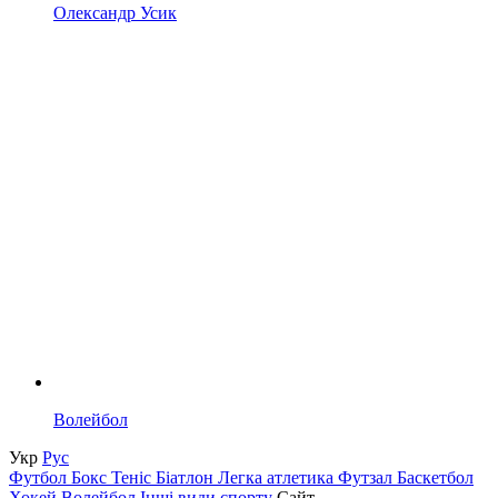
Олександр Усик
Волейбол
Укр
Рус
Футбол
Бокс
Теніс
Біатлон
Легка атлетика
Футзал
Баскетбол
Хокей
Волейбол
Інші види спорту
Сайт