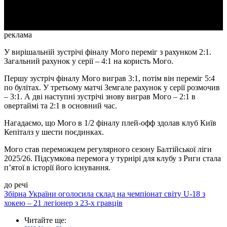
Video
реклама
У вирішальній зустрічі фіналу Мого переміг з рахунком 2:1.
Загальний рахунок у серії – 4:1 на користь Мого.
Першу зустріч фіналу Мого виграв 3:1, потім він переміг 5:4
по булітах. У третьому матчі Земгале рахунок у серії розмочив
– 3:1. А дві наступні зустрічі знову виграв Мого – 2:1 в
овертаймі та 2:1 в основний час.
Нагадаємо, що Мого в 1/2 фіналу плей-офф здолав клуб Київ
Кепіталз у шести поєдинках.
Мого став переможцем регулярного сезону Балтійської ліги
2025/26. Підсумкова перемога у турнірі для клубу з Риги стала
п’ятої в історії його існування.
до речі
Збірна України оголосила склад на чемпіонат світу U-18 з
хокею – 21 легіонер з 23-х гравців
Читайте ще
: