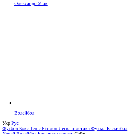
Олександр Усик
Волейбол
Укр
Рус
Футбол
Бокс
Теніс
Біатлон
Легка атлетика
Футзал
Баскетбол
Хокей
Волейбол
Інші види спорту
Сайт