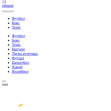
+
1
обране
Футбол
Бокс
Теніс
Футбол
Бокс
Теніс
Біатлон
Легка атлетика
Футзал
Баскетбол
Хокей
Волейбол
топ