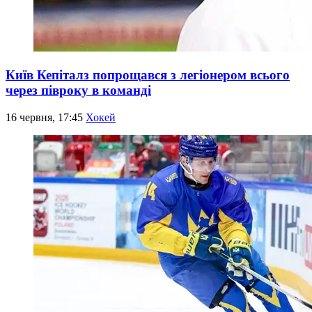
Київ Кепіталз попрощався з легіонером всього
через півроку в команді
16 червня, 17:45
Хокей