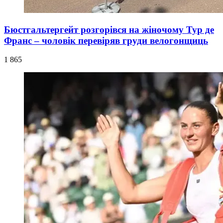
Бюстгальтергейт розгорівся на жіночому Тур де
Франс – чоловік перевіряв груди велогонщиць
1 865