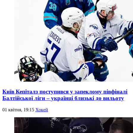
Київ Кепіталз поступився у запеклому півфіналі
Балтійської ліги – українці близькі до вильоту
01 квітня, 19:15
Хокей