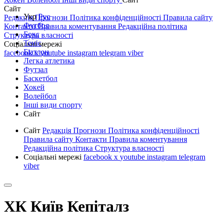
Сайт
Укр
Рус
Редакція
Прогнози
Політика конфіденційності
Правила сайту
Футбол
Контакти
Правила коментування
Редакційна політика
Бокс
Структура власності
Теніс
Соціальні мережі
Біатлон
facebook
x
youtube
instagram
telegram
viber
Легка атлетика
Футзал
Баскетбол
Хокей
Волейбол
Інші види спорту
Сайт
Сайт
Редакція
Прогнози
Політика конфіденційності
Правила сайту
Контакти
Правила коментування
Редакційна політика
Структура власності
Соціальні мережі
facebook
x
youtube
instagram
telegram
viber
ХК Київ Кепіталз