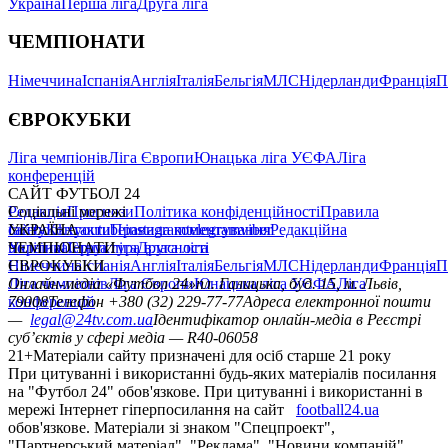
Україна
Перша ліга
Друга ліга
ЧЕМПІОНАТИ
Німеччина
Іспанія
Англія
Італія
Бельгія
МЛС
Нідерланди
Франція
П
ЄВРОКУБКИ
Ліга чемпіонів
Ліга Європи
Юнацька ліга УЄФА
Ліга
конференцій
САЙТ ФУТБОЛ 24
Редакція
Соціальні мережі
Прогнози
Політика конфіденційності
Правила
сайту
facebook
УКРАЇНА
Контакти
x
youtube
Правила коментування
instagram
telegram
viber
Редакційна
політика
Україна
ЧЕМПІОНАТИ
Перша ліга
Структура власності
Друга ліга
Німеччина
ЄВРОКУБКИ
Іспанія
Англія
Італія
Бельгія
МЛС
Нідерланди
Франція
П
Ліга чемпіонів
Онлайн-медіа «Футбол 24»
Ліга Європи
Юнацька ліга УЄФА
пл. Галицька, буд. 15, м. Львів,
Ліга
конференцій
79008
Телефон +380 (32) 229-77-77
Адреса електронної пошти
—
legal@24tv.com.ua
Ідентифікатор онлайн-медіа в Реєстрі
суб’єктів у сфері медіа — R40-06058
21+
Матеріали сайту призначені для осіб старше 21 року
При цитуванні і використанні будь-яких матеріалів посилання
на "Футбол 24" обов'язкове. При цитуванні і використанні в
мережі Інтернет гіперпосилання на сайт
football24.ua
обов'язкове. Матеріали зі знаком "Спецпроект",
"Партнерський матеріал", "Реклама", "Новини компаній"