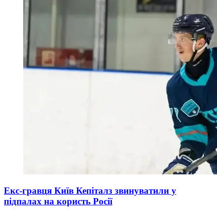
Екс-гравця Київ Кепіталз звинуватили у
підпалах на користь Росії