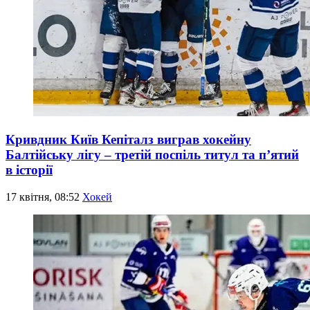
Кривдник Київ Кепіталз виграв хокейну
Балтійську лігу – третій поспіль титул та п’ятий
в історії
17 квітня, 08:52
Хокей