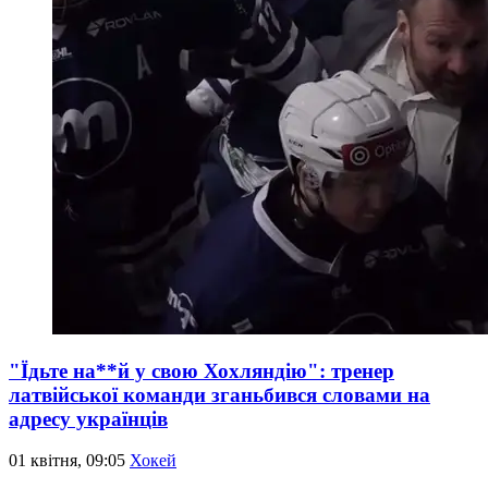
"Їдьте на**й у свою Хохляндію": тренер
латвійської команди зганьбився словами на
адресу українців
01 квітня, 09:05
Хокей