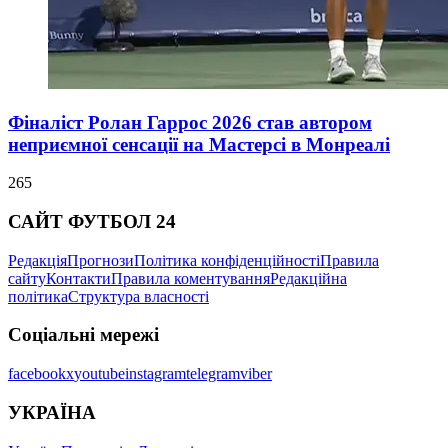
Фіналіст Ролан Гаррос 2026 став автором
неприємної сенсації на Мастерсі в Монреалі
265
САЙТ ФУТБОЛ 24
Редакція
Прогнози
Політика конфіденційності
Правила
сайту
Контакти
Правила коментування
Редакційна
політика
Структура власності
Соціальні мережі
facebook
x
youtube
instagram
telegram
viber
УКРАЇНА