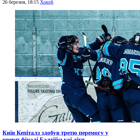
26 березня, 18:15
Хокей
Київ Кепіталз здобув третю перемогу у
чвертьфіналі Балтійської ліги