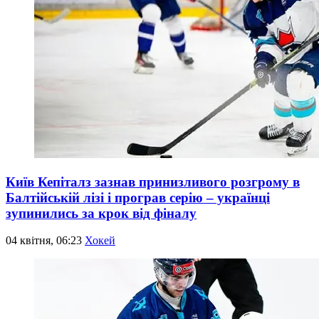
Київ Кепіталз зазнав принизливого розгрому в
Балтійській лізі і програв серію – українці
зупинились за крок від фіналу
04 квітня, 06:23
Хокей