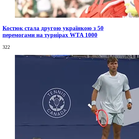
Костюк стала другою українкою з 50
перемогами на турнірах WTA 1000
322