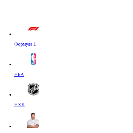
Формула 1
НБА
НХЛ