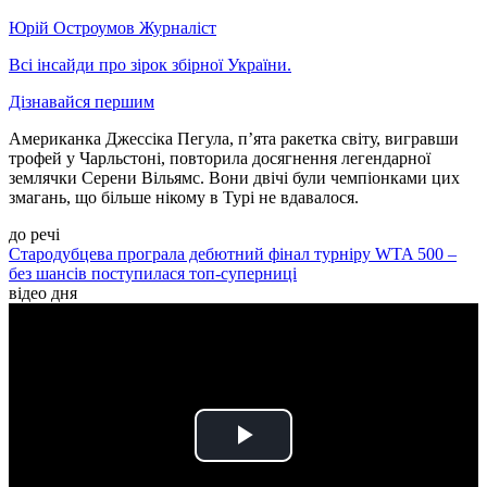
Юрій Остроумов
Журналіст
Всі інсайди про зірок збірної України.
Дізнавайся першим
Американка Джессіка Пегула, п’ята ракетка світу, вигравши
трофей у Чарльстоні, повторила досягнення легендарної
землячки Серени Вільямс. Вони двічі були чемпіонками цих
змагань, що більше нікому в Турі не вдавалося.
до речі
Стародубцева програла дебютний фінал турніру WTA 500 –
без шансів поступилася топ-суперниці
відео дня
Play