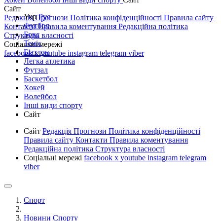
Сайт
Укр
Рус
Редакція
Прогнози
Політика конфіденційності
Правила сайту
Футбол
Контакти
Правила коментування
Редакційна політика
Бокс
Структура власності
Теніс
Соціальні мережі
Біатлон
facebook
x
youtube
instagram
telegram
viber
Легка атлетика
Футзал
Баскетбол
Хокей
Волейбол
Інші види спорту
Сайт
Сайт
Редакція
Прогнози
Політика конфіденційності
Правила сайту
Контакти
Правила коментування
Редакційна політика
Структура власності
Соціальні мережі
facebook
x
youtube
instagram
telegram
viber
Спорт
Новини Спорту