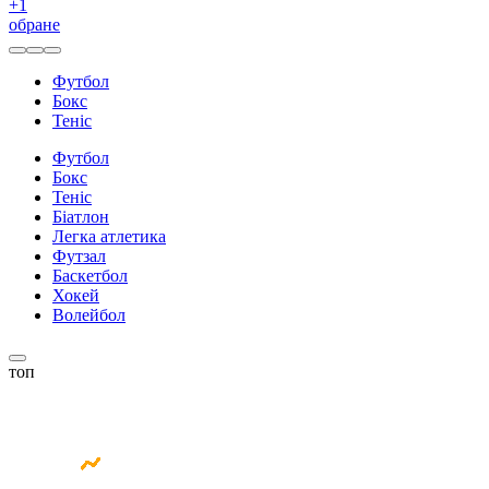
+
1
обране
Футбол
Бокс
Теніс
Футбол
Бокс
Теніс
Біатлон
Легка атлетика
Футзал
Баскетбол
Хокей
Волейбол
топ