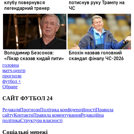
головна
матч-центр
прогнози
футбол +
Обране
САЙТ ФУТБОЛ 24
Редакція
Прогнози
Політика конфіденційності
Правила
сайту
Контакти
Правила коментування
Редакційна
політика
Структура власності
Соціальні мережі