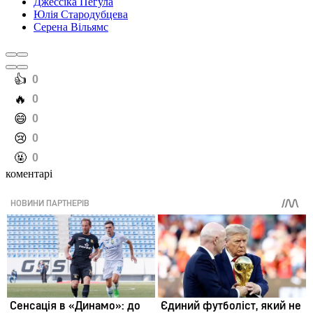
Джессіка Пегула
Юлія Стародубцева
Серена Вільямс
️👍
0
️🔥
0
️😄
0
️😢
0
️🤬
0
коментарі