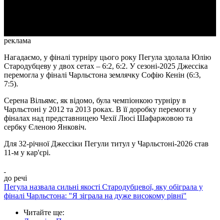
Video
реклама
Нагадаємо, у фіналі турніру цього року Пегула здолала Юлію
Стародубцеву у двох сетах – 6:2, 6:2. У сезоні-2025 Джессіка
перемогла у фіналі Чарльстона землячку Софію Кенін (6:3,
7:5).
Серена Вільямс, як відомо, була чемпіонкою турніру в
Чарльстоні у 2012 та 2013 роках. В її доробку перемоги у
фіналах над представницею Чехії Люсі Шафаржовою та
сербку Єленою Янковіч.
Для 32-річної Джессіки Пегули титул у Чарльстоні-2026 став
11-м у кар'єрі.
до речі
Пегула назвала сильні якості Стародубцевої, яку обіграла у
фіналі Чарльстона: "Я зіграла на дуже високому рівні"
Читайте ще
: