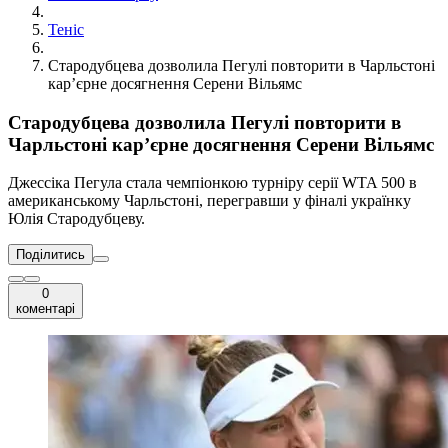
Теніс
Стародубцева дозволила Пегулі повторити в Чарльстоні
кар’єрне досягнення Серени Вільямс
Стародубцева дозволила Пегулі повторити в
Чарльстоні кар’єрне досягнення Серени Вільямс
Джессіка Пегула стала чемпіонкою турніру серії WTA 500 в
американському Чарльстоні, перегравши у фіналі українку
Юлія Стародубцеву.
Поділитись
0
коментарі