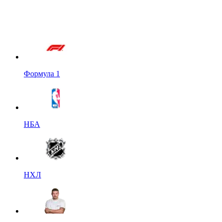
Формула 1
НБА
НХЛ