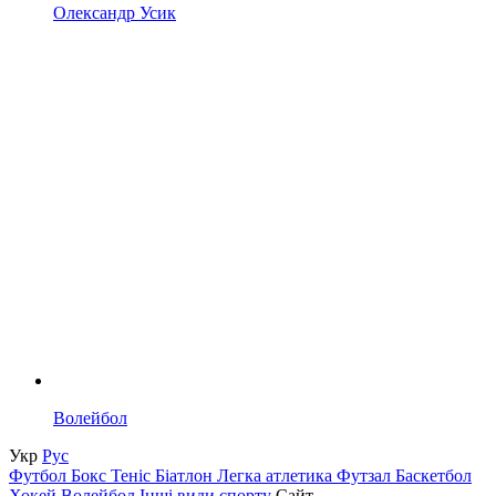
Олександр Усик
Волейбол
Укр
Рус
Футбол
Бокс
Теніс
Біатлон
Легка атлетика
Футзал
Баскетбол
Хокей
Волейбол
Інші види спорту
Сайт