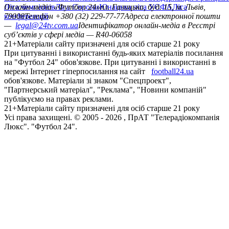
Ліга чемпіонів
Онлайн-медіа «Футбол 24»
Ліга Європи
Юнацька ліга УЄФА
пл. Галицька, буд. 15, м. Львів,
Ліга
конференцій
79008
Телефон +380 (32) 229-77-77
Адреса електронної пошти
—
legal@24tv.com.ua
Ідентифікатор онлайн-медіа в Реєстрі
суб’єктів у сфері медіа — R40-06058
21+
Матеріали сайту призначені для осіб старше 21 року
При цитуванні і використанні будь-яких матеріалів посилання
на "Футбол 24" обов'язкове. При цитуванні і використанні в
мережі Інтернет гіперпосилання на сайт
football24.ua
обов'язкове. Матеріали зі знаком "Спецпроект",
"Партнерський матеріал", "Реклама", "Новини компаній"
публікуємо на правах реклами.
21+
Матеріали сайту призначені для осіб старше 21 року
Усi права захищенi. © 2005 -
2026
, ПрАТ "Телерадіокомпанія
Люкс". "Футбол 24".