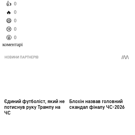
️👍
0
️🔥
0
️😄
0
️😢
0
️🤬
0
коментарі