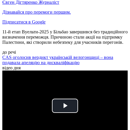
Євген Дігтяренко
Журналіст
Дізнавайся про перемоги першим.
Підписатися в Google
11-й етап Вуельти-2025 у Більбао завершився без традиційного
визначення переможця. Причиною стали акції на підтримку
Палестини, які створили небезпеку для учасників перегонів.
до речі
CAS оголосив вердикт українській велогонщиці – вона
подавала апеляцію на дискваліфікацію
відео дня
Play
Video