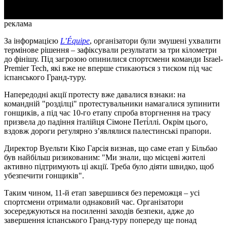
реклама
За інформацією
L’Équipe
, організатори були змушені ухвалити
термінове рішення – зафіксували результати за три кілометри
до фінішу. Під загрозою опинилися спортсмени команди Israel-
Premier Tech, які вже не вперше стикаються з тиском під час
іспанського Гранд-туру.
Напередодні акції протесту вже давалися взнаки: на
командній "розділці" протестувальники намагалися зупинити
гонщиків, а під час 10-го етапу спроба вторгнення на трасу
призвела до падіння італійця Сімоне Петі́ллі. Окрім цього,
вздовж дороги регулярно з’являлися палестинські прапори.
Директор Вуельти Кіко Гарсія визнав, що саме етап у Більбао
був найбільш ризикованим: "Ми знали, що місцеві жителі
активно підтримують ці акції. Треба було діяти швидко, щоб
убезпечити гонщиків".
Таким чином, 11-й етап завершився без переможця – усі
спортсмени отримали однаковий час. Організатори
зосереджуються на посиленні заходів безпеки, адже до
завершення іспанського Гранд-туру попереду ще понад