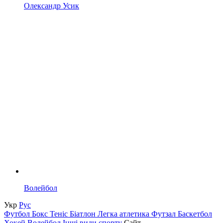
Олександр Усик
Волейбол
Укр
Рус
Футбол
Бокс
Теніс
Біатлон
Легка атлетика
Футзал
Баскетбол
Хокей
Волейбол
Інші види спорту
Сайт