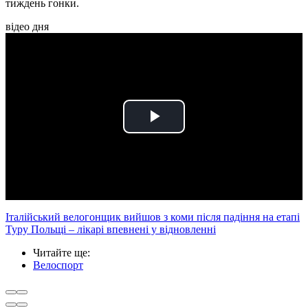
тиждень гонки.
відео дня
Play
Video
Італійський велогонщик вийшов з коми після падіння на етапі
Туру Польщі – лікарі впевнені у відновленні
Читайте ще
:
Велоспорт