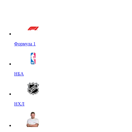
Формула 1
НБА
НХЛ