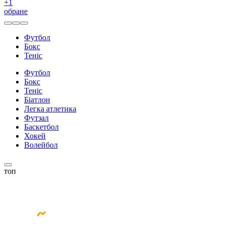
+
1
обране
Футбол
Бокс
Теніс
Футбол
Бокс
Теніс
Біатлон
Легка атлетика
Футзал
Баскетбол
Хокей
Волейбол
топ