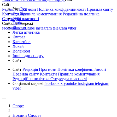
Сайт
Укр
Рус
Редакція
Прогнози
Політика конфіденційності
Правила сайту
Футбол
Контакти
Правила коментування
Редакційна політика
Бокс
Структура власності
Теніс
Соціальні мережі
Біатлон
facebook
x
youtube
instagram
telegram
viber
Легка атлетика
Футзал
Баскетбол
Хокей
Волейбол
Інші види спорту
Сайт
Сайт
Редакція
Прогнози
Політика конфіденційності
Правила сайту
Контакти
Правила коментування
Редакційна політика
Структура власності
Соціальні мережі
facebook
x
youtube
instagram
telegram
viber
Спорт
Новини Спорту