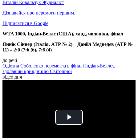
Віталій Ковальчук
Журналіст
Дізнавайся про перемоги першим.
Підписатися в Google
WTA 1000, Індіан-Веллс (США), хард, чоловіки, фінал
Яннік Сіннер (Італія, АТР № 2) – Даніїл Медведєв (АТР №
11) – 2:0 (7:6 (6), 7:6 (4)
до речі
Одіозна Соболенко перемогла в фіналі Індіан-Веллсу,
здолавши кривдницю Світоліної
відео дня
Play