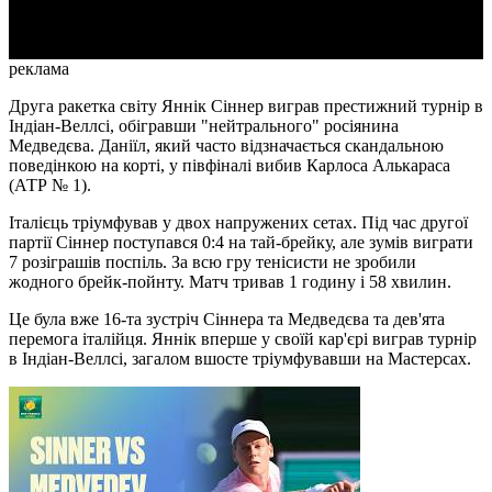
Video
реклама
Друга ракетка світу Яннік Сіннер виграв престижний турнір в
Індіан-Веллсі, обігравши "нейтрального" росіянина
Медведєва. Даніїл, який часто відзначається скандальною
поведінкою на корті, у півфіналі вибив Карлоса Алькараса
(АТР № 1).
Італієць тріумфував у двох напружених сетах. Під час другої
партії Сіннер поступався 0:4 на тай-брейку, але зумів виграти
7 розіграшів поспіль. За всю гру тенісисти не зробили
жодного брейк-пойнту. Матч тривав 1 годину і 58 хвилин.
Це була вже 16-та зустріч Сіннера та Медведєва та дев'ята
перемога італійця. Яннік вперше у своїй кар'єрі виграв турнір
в Індіан-Веллсі, загалом вшосте тріумфувавши на Мастерсах.