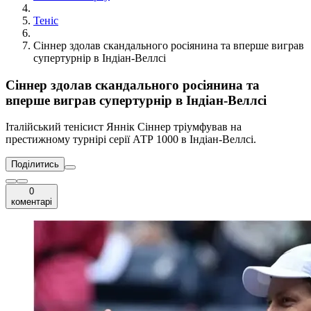
Теніс
Сіннер здолав скандального росіянина та вперше виграв
супертурнір в Індіан-Веллсі
Сіннер здолав скандального росіянина та
вперше виграв супертурнір в Індіан-Веллсі
Італійський тенісист Яннік Сіннер тріумфував на
престижному турнірі серії АТР 1000 в Індіан-Веллсі.
Поділитись
0
коментарі