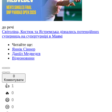
до речі
Світоліна, Костюк та Ястремська дізнались потенційних
суперниць на супертурнірі в Маямі
Читайте ще
:
Яннік Сіннер
Даніїл Медведєв
Відеоновини
0
Коментувати
️👍
1
️🔥
0
️😄
0
️😢
0