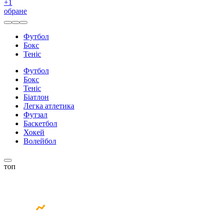
+
1
обране
Футбол
Бокс
Теніс
Футбол
Бокс
Теніс
Біатлон
Легка атлетика
Футзал
Баскетбол
Хокей
Волейбол
топ