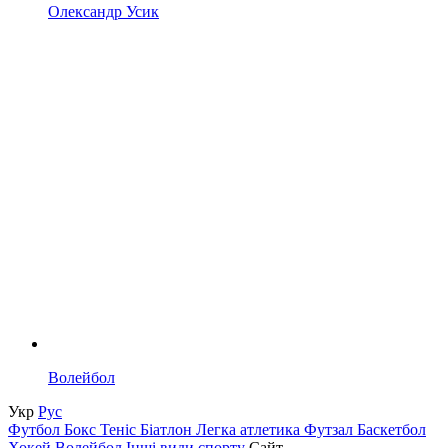
Олександр Усик
Волейбол
Укр
Рус
Футбол
Бокс
Теніс
Біатлон
Легка атлетика
Футзал
Баскетбол
Хокей
Волейбол
Інші види спорту
Сайт