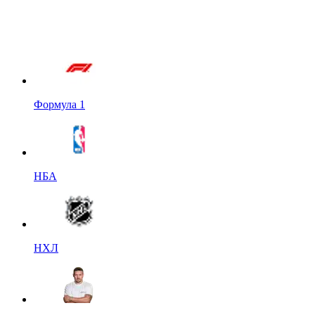
Формула 1
НБА
НХЛ