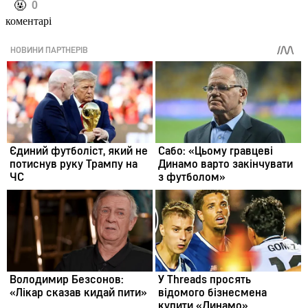
️🤬
0
коментарі