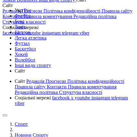
Сайт
Укр
Рус
Редакція
Прогнози
Політика конфіденційності
Правила сайту
Футбол
Контакти
Правила коментування
Редакційна політика
Бокс
Структура власності
Теніс
Соціальні мережі
Біатлон
facebook
x
youtube
instagram
telegram
viber
Легка атлетика
Футзал
Баскетбол
Хокей
Волейбол
Інші види спорту
Сайт
Сайт
Редакція
Прогнози
Політика конфіденційності
Правила сайту
Контакти
Правила коментування
Редакційна політика
Структура власності
Соціальні мережі
facebook
x
youtube
instagram
telegram
viber
Спорт
Новини Спорту