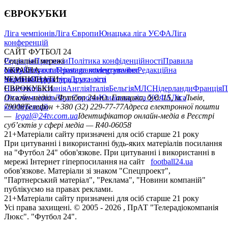
ЄВРОКУБКИ
Ліга чемпіонів
Ліга Європи
Юнацька ліга УЄФА
Ліга
конференцій
САЙТ ФУТБОЛ 24
Редакція
Соціальні мережі
Прогнози
Політика конфіденційності
Правила
сайту
facebook
УКРАЇНА
Контакти
x
youtube
Правила коментування
instagram
telegram
viber
Редакційна
політика
Україна
ЧЕМПІОНАТИ
Перша ліга
Структура власності
Друга ліга
Німеччина
ЄВРОКУБКИ
Іспанія
Англія
Італія
Бельгія
МЛС
Нідерланди
Франція
П
Ліга чемпіонів
Онлайн-медіа «Футбол 24»
Ліга Європи
Юнацька ліга УЄФА
пл. Галицька, буд. 15, м. Львів,
Ліга
конференцій
79008
Телефон +380 (32) 229-77-77
Адреса електронної пошти
—
legal@24tv.com.ua
Ідентифікатор онлайн-медіа в Реєстрі
суб’єктів у сфері медіа — R40-06058
21+
Матеріали сайту призначені для осіб старше 21 року
При цитуванні і використанні будь-яких матеріалів посилання
на "Футбол 24" обов'язкове. При цитуванні і використанні в
мережі Інтернет гіперпосилання на сайт
football24.ua
обов'язкове. Матеріали зі знаком "Спецпроект",
"Партнерський матеріал", "Реклама", "Новини компаній"
публікуємо на правах реклами.
21+
Матеріали сайту призначені для осіб старше 21 року
Усi права захищенi. © 2005 -
2026
, ПрАТ "Телерадіокомпанія
Люкс". "Футбол 24".