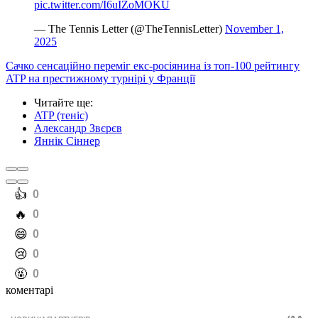
pic.twitter.com/I6uIZoMOKU
— The Tennis Letter (@TheTennisLetter)
November 1,
2025
Сачко сенсаційно переміг екс-росіянина із топ-100 рейтингу
ATP на престижному турнірі у Франції
Читайте ще
:
ATP (теніс)
Александр Звєрєв
Яннік Сіннер
️👍
0
️🔥
0
️😄
0
️😢
0
️🤬
0
коментарі