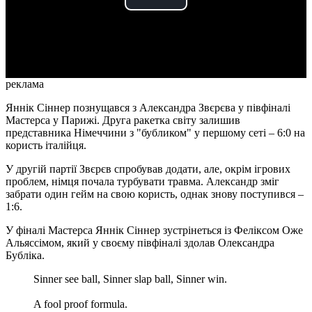
Play
Video
реклама
Яннік Сіннер познущався з Александра Звєрєва у півфіналі
Мастерса у Парижі. Друга ракетка світу залишив
представника Німеччини з "бубликом" у першому сеті – 6:0 на
користь італійця.
У другій партії Звєрєв спробував додати, але, окрім ігрових
проблем, німця почала турбувати травма. Александр зміг
забрати один гейм на свою користь, однак знову поступився –
1:6.
У фіналі Мастерса Яннік Сіннер зустрінеться із Феліксом Оже
Альяссімом, який у своєму півфіналі здолав Олександра
Бубліка.
Sinner see ball, Sinner slap ball, Sinner win.
A fool proof formula. ‍