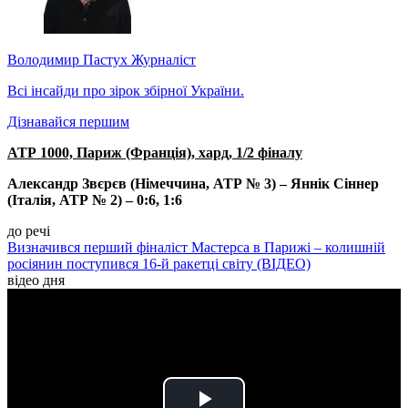
Володимир Пастух
Журналіст
Всі інсайди про зірок збірної України.
Дізнавайся першим
АТР 1000, Париж (Франція), хард, 1/2 фіналу
Александр Звєрєв (Німеччина, АТР № 3) – Яннік Сіннер
(Італія, АТР № 2) – 0:6, 1:6
до речі
Визначився перший фіналіст Мастерса в Парижі – колишній
росіянин поступився 16-й ракетці світу (ВІДЕО)
відео дня