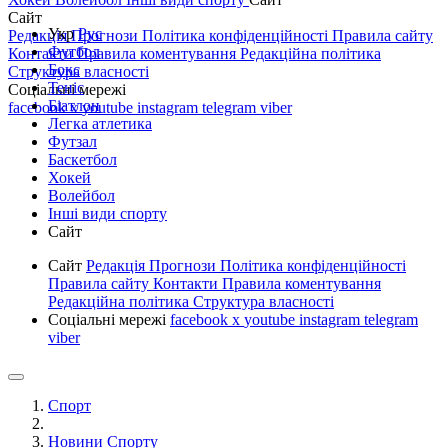
Сайт
Укр
Рус
Редакція
Прогнози
Політика конфіденційності
Правила сайту
Футбол
Контакти
Правила коментування
Редакційна політика
Бокс
Структура власності
Теніс
Соціальні мережі
Біатлон
facebook
x
youtube
instagram
telegram
viber
Легка атлетика
Футзал
Баскетбол
Хокей
Волейбол
Інші види спорту
Сайт
Сайт
Редакція
Прогнози
Політика конфіденційності
Правила сайту
Контакти
Правила коментування
Редакційна політика
Структура власності
Соціальні мережі
facebook
x
youtube
instagram
telegram
viber
Спорт
Новини Спорту