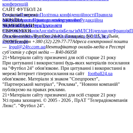
конференцій
САЙТ ФУТБОЛ 24
Редакція
Соціальні мережі
Прогнози
Політика конфіденційності
Правила
сайту
facebook
УКРАЇНА
Контакти
x
youtube
Правила коментування
instagram
telegram
viber
Редакційна
політика
Україна
ЧЕМПІОНАТИ
Перша ліга
Структура власності
Друга ліга
Німеччина
ЄВРОКУБКИ
Іспанія
Англія
Італія
Бельгія
МЛС
Нідерланди
Франція
П
Ліга чемпіонів
Онлайн-медіа «Футбол 24»
Ліга Європи
Юнацька ліга УЄФА
пл. Галицька, буд. 15, м. Львів,
Ліга
конференцій
79008
Телефон +380 (32) 229-77-77
Адреса електронної пошти
—
legal@24tv.com.ua
Ідентифікатор онлайн-медіа в Реєстрі
суб’єктів у сфері медіа — R40-06058
21+
Матеріали сайту призначені для осіб старше 21 року
При цитуванні і використанні будь-яких матеріалів посилання
на "Футбол 24" обов'язкове. При цитуванні і використанні в
мережі Інтернет гіперпосилання на сайт
football24.ua
обов'язкове. Матеріали зі знаком "Спецпроект",
"Партнерський матеріал", "Реклама", "Новини компаній"
публікуємо на правах реклами.
21+
Матеріали сайту призначені для осіб старше 21 року
Усi права захищенi. © 2005 -
2026
, ПрАТ "Телерадіокомпанія
Люкс". "Футбол 24".