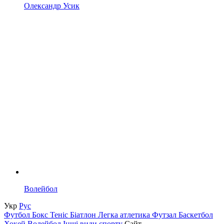
Олександр Усик
Волейбол
Укр
Рус
Футбол
Бокс
Теніс
Біатлон
Легка атлетика
Футзал
Баскетбол
Хокей
Волейбол
Інші види спорту
Сайт