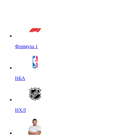
Формула 1
НБА
НХЛ