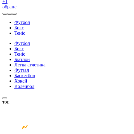
+
1
обране
Футбол
Бокс
Теніс
Футбол
Бокс
Теніс
Біатлон
Легка атлетика
Футзал
Баскетбол
Хокей
Волейбол
топ