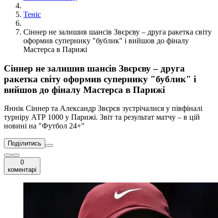
Теніс
Сіннер не залишив шансів Звєрєву – друга ракетка світу
оформив супернику "бублик" і вийшов до фіналу
Мастерса в Парижі
Сіннер не залишив шансів Звєрєву – друга
ракетка світу оформив супернику "бублик" і
вийшов до фіналу Мастерса в Парижі
Яннік Сіннер та Александр Звєрєв зустрічалися у півфіналі
турніру АТР 1000 у Парижі. Звіт та результат матчу – в цій
новині на "Футбол 24+"
Поділитись
0
коментарі