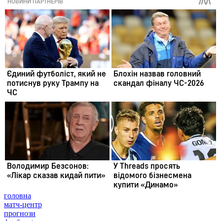
головна
матч-центр
прогнози