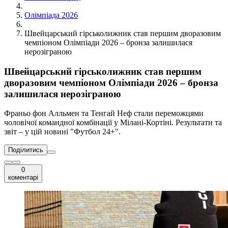
Олімпіада 2026
Швейцарський гірськолижник став першим дворазовим
чемпіоном Олімпіади 2026 – бронза залишилася
нерозіграною
Швейцарський гірськолижник став першим
дворазовим чемпіоном Олімпіади 2026 – бронза
залишилася нерозіграною
Франьо фон Алльмен та Тенгай Неф стали переможцями
чоловічої командної комбінації у Мілані-Кортіні. Результати та
звіт – у цій новині "Футбол 24+".
Поділитись
0
коментарі