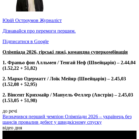
Юрій Остроумов
Журналіст
Дізнавайся про перемоги першим.
Підписатися в Google
Олімпіада 2026, гірські лижі, командна суперкомбінація
1. Франьо фон Алльмен / Тенгай Неф (Швейцарія) – 2.44,04
(1.52,22 + 51,82)
2. Марко Одерматт / Лоїк Мейяр (Швейцарія) – 2.45,03
(1.52,08 + 52,95)
2. Вінсент Крихмайр / Мануель Феллер (Австрія) – 2.45,03
(1.53,05 + 51,98)
до речі
Визначився перший чемпіон Олімпіади 2026 – українець без
шансів провалив дебют у швидкісному спуску
відео дня