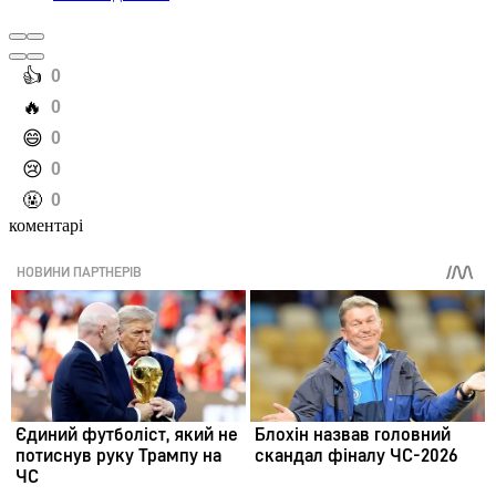
️👍
0
️🔥
0
️😄
0
️😢
0
️🤬
0
коментарі