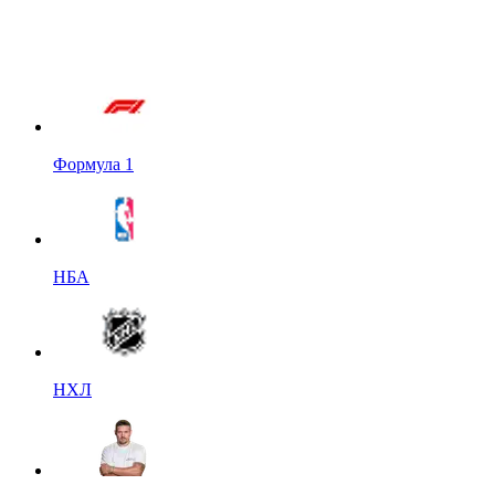
Формула 1
НБА
НХЛ