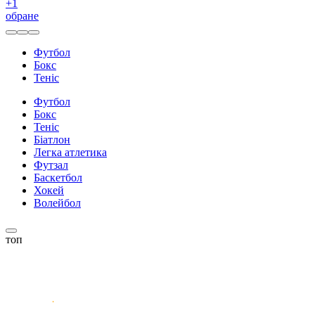
+
1
обране
Футбол
Бокс
Теніс
Футбол
Бокс
Теніс
Біатлон
Легка атлетика
Футзал
Баскетбол
Хокей
Волейбол
топ