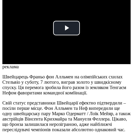
Play
Video
реклама
Швейцарець Франьо фон Алльмен на олімпійських схилах
Стельвіо у суботу, 7 лютого, виграв золото у швидкісному
спуску. Ця перемога зробила його разом із земляком Тенгаєм
Нефом фаворитами командної комбінації.
Свій статус представники Швейцарії ефектно підтвердили –
посіли перше місце. Фон Алльмен та Неф випередили ще
одну швейцарську пару Марко Одерматт / Лоїк Мейяр, а також
австрійців Вінсента Крихмайра та Мануеля Феллера. Цікаво,
що бронза залишилася нерозіграною, адже найближчі
переслідувачі чемпіонів показали абсолютно однаковий час.