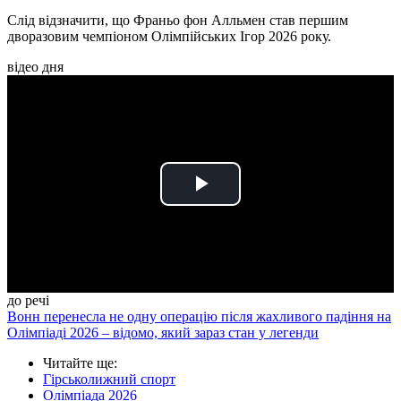
Слід відзначити, що Франьо фон Алльмен став першим
дворазовим чемпіоном Олімпійських Ігор 2026 року.
відео дня
Play
Video
до речі
Вонн перенесла не одну операцію після жахливого падіння на
Олімпіаді 2026 – відомо, який зараз стан у легенди
Читайте ще
:
Гірськолижний спорт
Олімпіада 2026