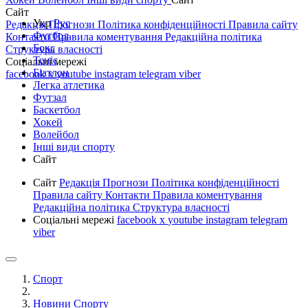
Сайт
Укр
Рус
Редакція
Прогнози
Політика конфіденційності
Правила сайту
Футбол
Контакти
Правила коментування
Редакційна політика
Бокс
Структура власності
Теніс
Соціальні мережі
Біатлон
facebook
x
youtube
instagram
telegram
viber
Легка атлетика
Футзал
Баскетбол
Хокей
Волейбол
Інші види спорту
Сайт
Сайт
Редакція
Прогнози
Політика конфіденційності
Правила сайту
Контакти
Правила коментування
Редакційна політика
Структура власності
Соціальні мережі
facebook
x
youtube
instagram
telegram
viber
Спорт
Новини Спорту