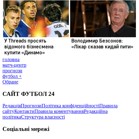
головна
матч-центр
прогнози
футбол +
Обране
САЙТ ФУТБОЛ 24
Редакція
Прогнози
Політика конфіденційності
Правила
сайту
Контакти
Правила коментування
Редакційна
політика
Структура власності
Соціальні мережі