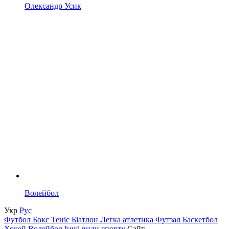
Олександр Усик
Волейбол
Укр
Рус
Футбол
Бокс
Теніс
Біатлон
Легка атлетика
Футзал
Баскетбол
Хокей
Волейбол
Інші види спорту
Сайт