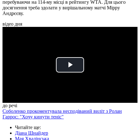
перебуваючи на 114-му місці в рейтингу WTA. Для цього
досягнення треба здолати у вирішальному матчі Мірру
Андрєєву.
відео дня
Play
Video
до речі
Соболенко прокоментувала несподіваний виліт з Ролан
Гаррос: "Хочу кинути теніс"
Читайте ще
:
Діана Шнайдер
Мая Хвалінська