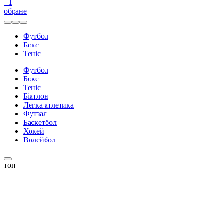
+
1
обране
Футбол
Бокс
Теніс
Футбол
Бокс
Теніс
Біатлон
Легка атлетика
Футзал
Баскетбол
Хокей
Волейбол
топ