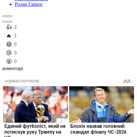
Ролан Гаррос
️👍
2
️🔥
1
️😄
0
️😢
0
️🤬
0
коментарі