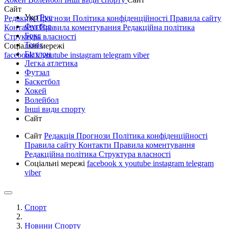
Сайт
Укр
Рус
Редакція
Прогнози
Політика конфіденційності
Правила сайту
Футбол
Контакти
Правила коментування
Редакційна політика
Бокс
Структура власності
Теніс
Соціальні мережі
Біатлон
facebook
x
youtube
instagram
telegram
viber
Легка атлетика
Футзал
Баскетбол
Хокей
Волейбол
Інші види спорту
Сайт
Сайт
Редакція
Прогнози
Політика конфіденційності
Правила сайту
Контакти
Правила коментування
Редакційна політика
Структура власності
Соціальні мережі
facebook
x
youtube
instagram
telegram
viber
Спорт
Новини Спорту