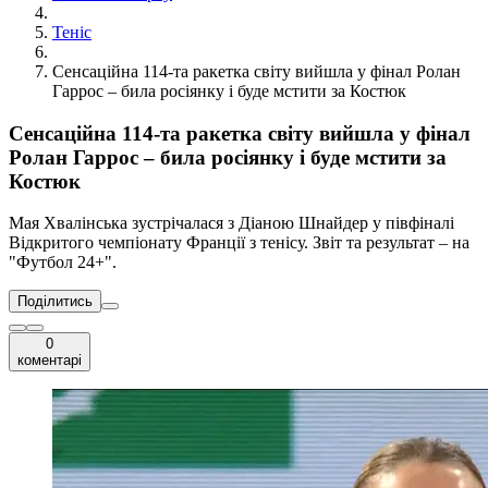
Теніс
Сенсаційна 114-та ракетка світу вийшла у фінал Ролан
Гаррос – била росіянку і буде мстити за Костюк
Сенсаційна 114-та ракетка світу вийшла у фінал
Ролан Гаррос – била росіянку і буде мстити за
Костюк
Мая Хвалінська зустрічалася з Діаною Шнайдер у півфіналі
Відкритого чемпіонату Франції з тенісу. Звіт та результат – на
"Футбол 24+".
Поділитись
0
коментарі