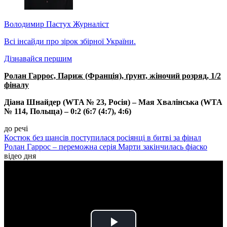
Володимир Пастух
Журналіст
Всі інсайди про зірок збірної України.
Дізнавайся першим
Ролан Гаррос, Париж (Франція), ґрунт, жіночий розряд, 1/2
фіналу
Діана Шнайдер (WTA № 23, Росія) – Мая Хвалінська (WTA
№ 114, Польща) – 0:2 (6:7 (4:7), 4:6)
до речі
Костюк без шансів поступилася росіянці в битві за фінал
Ролан Гаррос – переможна серія Марти закінчилась фіаско
відео дня