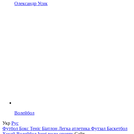
Олександр Усик
Волейбол
Укр
Рус
Футбол
Бокс
Теніс
Біатлон
Легка атлетика
Футзал
Баскетбол
Хокей
Волейбол
Інші види спорту
Сайт