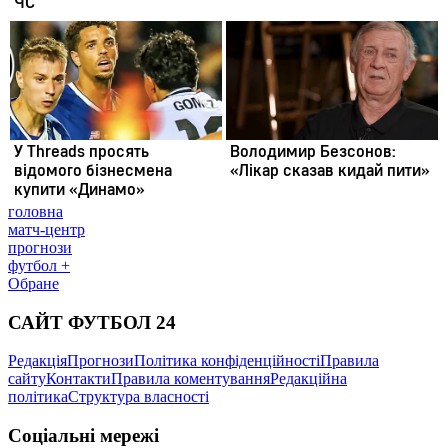
головна
матч-центр
прогнози
футбол +
Обране
САЙТ ФУТБОЛ 24
Редакція
Прогнози
Політика конфіденційності
Правила
сайту
Контакти
Правила коментування
Редакційна
політика
Структура власності
Соціальні мережі