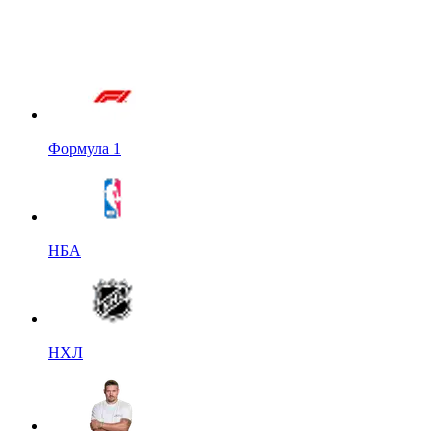
Формула 1
НБА
НХЛ