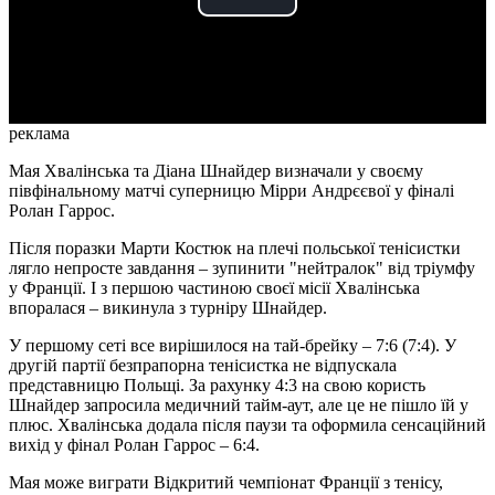
Play
Video
реклама
Мая Хвалінська та Діана Шнайдер визначали у своєму
півфінальному матчі суперницю Мірри Андрєєвої у фіналі
Ролан Гаррос.
Після поразки Марти Костюк на плечі польської тенісистки
лягло непросте завдання – зупинити "нейтралок" від тріумфу
у Франції. І з першою частиною своєї місії Хвалінська
впоралася – викинула з турніру Шнайдер.
У першому сеті все вирішилося на тай-брейку – 7:6 (7:4). У
другій партії безпрапорна тенісистка не відпускала
представницю Польщі. За рахунку 4:3 на свою користь
Шнайдер запросила медичний тайм-аут, але це не пішло їй у
плюс. Хвалінська додала після паузи та оформила сенсаційний
вихід у фінал Ролан Гаррос – 6:4.
Мая може виграти Відкритий чемпіонат Франції з тенісу,