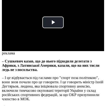
Play
Video
реклама
– Сушкевич казав, що до нього підходили делегати з
Африки, з Латинської Америки, казали, що на них тисли
ледь не з посольства.
– І це відбувається під гаслами про "спорт поза політикою",
вони знов почали про це говорити. І це говорить міністр їхній
Дегтярьов, людина, яка ініціювала спортивну анексію,
включили тимчасово окуповані території України у склад
російських спортивних федерацій, за що ОКР призупинили
членство в МОК.