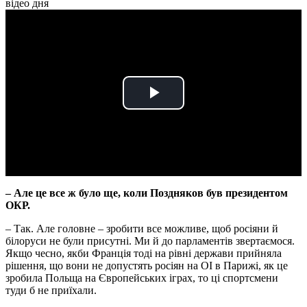
відео дня
Play
Video
– Але це все ж було ще, коли Поздняков був президентом
ОКР.
– Так. Але головне – зробити все можливе, щоб росіяни й
білоруси не були присутні. Ми й до парламентів звертаємося.
Якщо чесно, якби Франція тоді на рівні держави прийняла
рішення, що вони не допустять росіян на ОІ в Парижі, як це
зробила Польща на Європейських іграх, то ці спортсмени
туди б не приїхали.