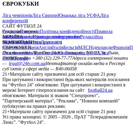
ЄВРОКУБКИ
Ліга чемпіонів
Ліга Європи
Юнацька ліга УЄФА
Ліга
конференцій
САЙТ ФУТБОЛ 24
Редакція
Соціальні мережі
Прогнози
Політика конфіденційності
Правила
сайту
facebook
УКРАЇНА
Контакти
x
youtube
Правила коментування
instagram
telegram
viber
Редакційна
політика
Україна
ЧЕМПІОНАТИ
Перша ліга
Структура власності
Друга ліга
Німеччина
ЄВРОКУБКИ
Іспанія
Англія
Італія
Бельгія
МЛС
Нідерланди
Франція
П
Ліга чемпіонів
Онлайн-медіа «Футбол 24»
Ліга Європи
Юнацька ліга УЄФА
пл. Галицька, буд. 15, м. Львів,
Ліга
конференцій
79008
Телефон +380 (32) 229-77-77
Адреса електронної пошти
—
legal@24tv.com.ua
Ідентифікатор онлайн-медіа в Реєстрі
суб’єктів у сфері медіа — R40-06058
21+
Матеріали сайту призначені для осіб старше 21 року
При цитуванні і використанні будь-яких матеріалів посилання
на "Футбол 24" обов'язкове. При цитуванні і використанні в
мережі Інтернет гіперпосилання на сайт
football24.ua
обов'язкове. Матеріали зі знаком "Спецпроект",
"Партнерський матеріал", "Реклама", "Новини компаній"
публікуємо на правах реклами.
21+
Матеріали сайту призначені для осіб старше 21 року
Усi права захищенi. © 2005 -
2026
, ПрАТ "Телерадіокомпанія
Люкс". "Футбол 24".