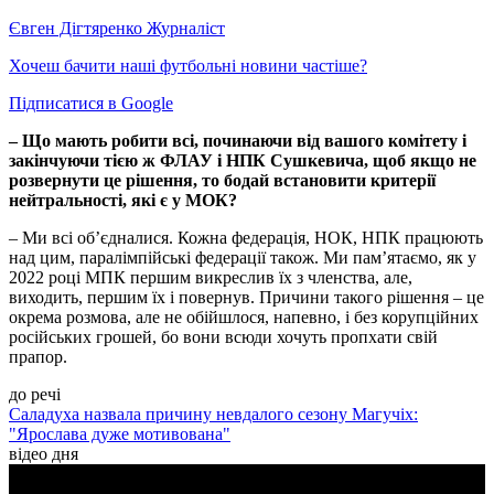
Євген Дігтяренко
Журналіст
Хочеш бачити наші футбольні новини частіше?
Підписатися в Google
– Що мають робити всі, починаючи від вашого комітету і
закінчуючи тією ж ФЛАУ і НПК Сушкевича, щоб якщо не
розвернути це рішення, то бодай встановити критерії
нейтральності, які є у МОК?
– Ми всі об’єдналися. Кожна федерація, НОК, НПК працюють
над цим, паралімпійські федерації також. Ми пам’ятаємо, як у
2022 році МПК першим викреслив їх з членства, але,
виходить, першим їх і повернув. Причини такого рішення – це
окрема розмова, але не обійшлося, напевно, і без корупційних
російських грошей, бо вони всюди хочуть пропхати свій
прапор.
до речі
Саладуха назвала причину невдалого сезону Магучіх:
"Ярослава дуже мотивована"
відео дня