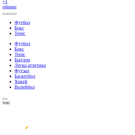
+
1
обране
Футбол
Бокс
Теніс
Футбол
Бокс
Теніс
Біатлон
Легка атлетика
Футзал
Баскетбол
Хокей
Волейбол
топ