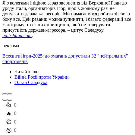
Я з колегами ініціюю зараз звернення від Верховної Ради до
уряду Італії, організаторів Ігор, щоб в жодному разі не
допускати держав-агресорів. Ми намагаємося робити зі свого
боку все. Цей реванш можна зупинити, і багато федерацій все
ж дотримуються цих принципів, щоб не толерувати
присутність держави-агресора, – цитує Саладуху
ua.tribuna.com
.
реклама
Всесвітні ігри-2025: до змагань допустили 32 "нейтральних"
спортсменів
Читайте ще
:
Війна Росії проти України
Ольга Саладуха
️👍
0
️🔥
0
️😄
0
️😢
0