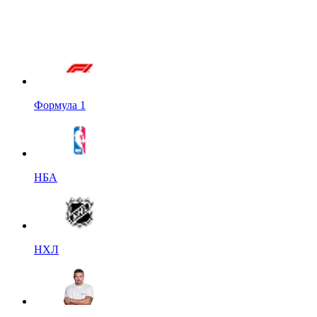
Формула 1
НБА
НХЛ