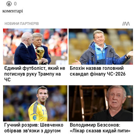
️🤬
0
коментарі