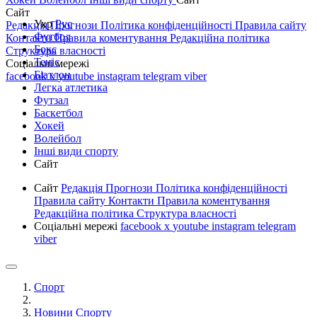
Сайт
Укр
Рус
Редакція
Прогнози
Політика конфіденційності
Правила сайту
Футбол
Контакти
Правила коментування
Редакційна політика
Бокс
Структура власності
Теніс
Соціальні мережі
Біатлон
facebook
x
youtube
instagram
telegram
viber
Легка атлетика
Футзал
Баскетбол
Хокей
Волейбол
Інші види спорту
Сайт
Сайт
Редакція
Прогнози
Політика конфіденційності
Правила сайту
Контакти
Правила коментування
Редакційна політика
Структура власності
Соціальні мережі
facebook
x
youtube
instagram
telegram
viber
Спорт
Новини Спорту