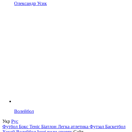
Олександр Усик
Волейбол
Укр
Рус
Футбол
Бокс
Теніс
Біатлон
Легка атлетика
Футзал
Баскетбол
Хокей
Волейбол
Інші види спорту
Сайт