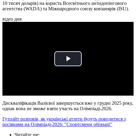
10 тисяч доларів) на користь Всесвітнього антидопінгового
агентства (WADA) та Міжнародного союзу ковзанярів (ISU).
відео дня
Play
Video
Дискваліфікація Валієвої завершується вже у грудні 2025 року,
однак вона не зможе взяти участь на Олімпіаді-2026.
Гутцайт розповів, як українські атлети будуть поводитися з
росіянами на Олімпіаді-2026: "Спортсмени обізнані"
Читайте ще
: