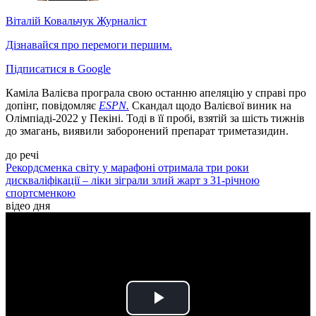
Віталій Ковальчук
Журналіст
Дізнавайся про перемоги першим.
Підписатися в Google
Каміла Валієва програла свою останню апеляцію у справі про
допінг, повідомляє
ESPN.
Скандал щодо Валієвої виник на
Олімпіаді-2022 у Пекіні. Тоді в її пробі, взятій за шість тижнів
до змагань, виявили заборонений препарат триметазидин.
до речі
Рекордсменка світу у марафоні отримала три роки
дискваліфікації – ліки зіграли злий жарт з 31-річною
спортсменкою
відео дня
Play