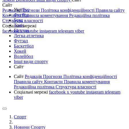
Сайт
Укр
Рус
Редакція
Прогнози
Політика конфіденційності
Правила сайту
Футбол
Контакти
Правила коментування
Редакційна політика
Бокс
Структура власності
Теніс
Соціальні мережі
Біатлон
facebook
x
youtube
instagram
telegram
viber
Легка атлетика
Футзал
Баскетбол
Хокей
Волейбол
Інші види спорту
Сайт
Сайт
Редакція
Прогнози
Політика конфіденційності
Правила сайту
Контакти
Правила коментування
Редакційна політика
Структура власності
Соціальні мережі
facebook
x
youtube
instagram
telegram
viber
Спорт
Новини Спорту