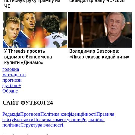
головна
матч-центр
прогнози
футбол +
Обране
САЙТ ФУТБОЛ 24
Редакція
Прогнози
Політика конфіденційності
Правила
сайту
Контакти
Правила коментування
Редакційна
політика
Структура власності