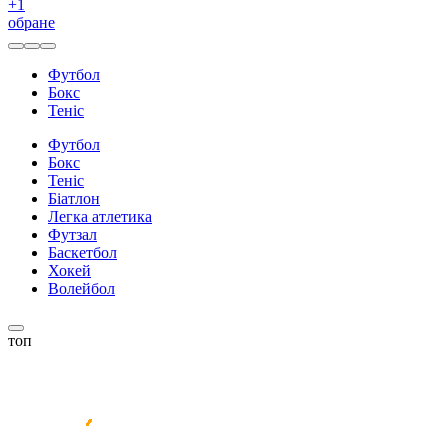
+
1
обране
Футбол
Бокс
Теніс
Футбол
Бокс
Теніс
Біатлон
Легка атлетика
Футзал
Баскетбол
Хокей
Волейбол
топ