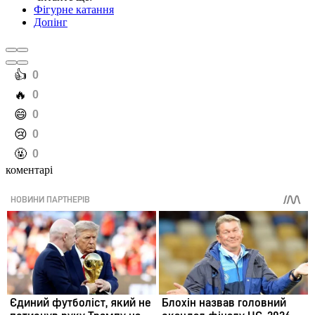
Фігурне катання
Допінг
️👍
0
️🔥
0
️😄
0
️😢
0
️🤬
0
коментарі