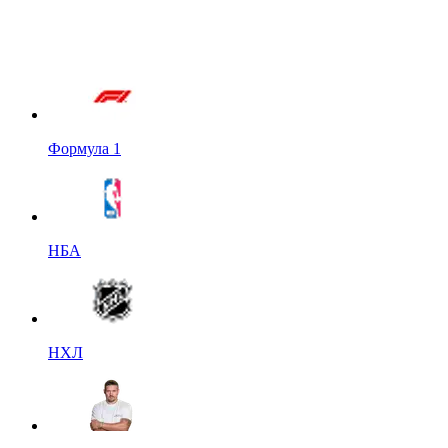
Формула 1
НБА
НХЛ