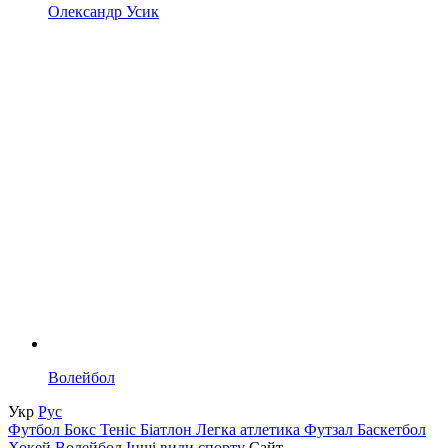
Олександр Усик
Волейбол
Укр
Рус
Футбол
Бокс
Теніс
Біатлон
Легка атлетика
Футзал
Баскетбол
Хокей
Волейбол
Інші види спорту
Сайт