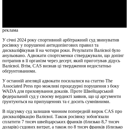
Video
реклама
У січні 2024 року спортивний арбітражний суд звинуватив
росіянку у порушенні антидопінгових правил та
дискваліфікував її на чотири роки. Результати Валієвої було
анульовано. Адвокати спортсменки стверджували, що допінг
потрапив в її організм через десерт, який приготував дідусь
Валієвої. Втім, CAS визнав ці твердження недостатньо
обґрунтованими.
У останній апеляції адвокати посилалися на статтю The
Associated Press про можливі процедурні порушення з боку
WADA для приховування доказів. Проте Швейцарський
федеральний суд у своєму вердикті заявив, що ці аргументи
ґрунтуються на припущеннях та є досить сумнівними.
В підсумку суд залишив чинним попередній вирок CAS про
дискваліфікацію Валієвої. Також росіянку зобов'язали
сплатити 7 тисяч швейцарських франків (близько 8,7 тисяч
доларів) судових витрат, а також по 8 тисяч франків (близько