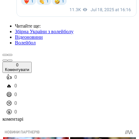
Читайте ще
:
Збірна України з волейболу
Відеоновини
Волейбол
0
Коментувати
️👍
0
️🔥
0
️😄
0
️😢
0
️🤬
0
коментарі