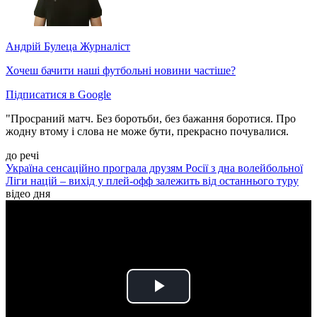
Андрій Булеца
Журналіст
Хочеш бачити наші футбольні новини частіше?
Підписатися в Google
"Просраний матч. Без боротьби, без бажання боротися. Про
жодну втому і слова не може бути, прекрасно почувалися.
до речі
Україна сенсаційно програла друзям Росії з дна волейбольної
Ліги націй – вихід у плей-офф залежить від останнього туру
відео дня
Play