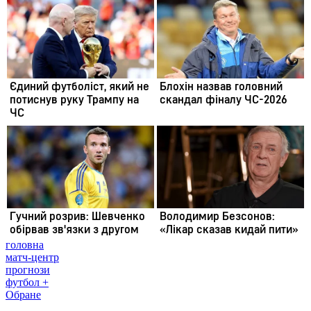
головна
матч-центр
прогнози
футбол +
Обране