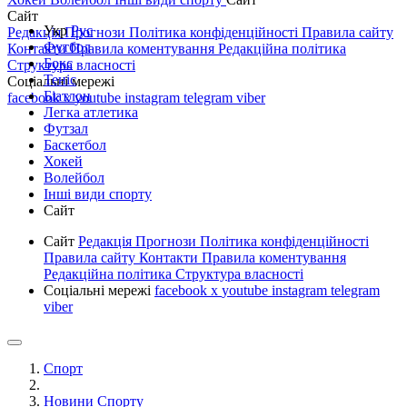
Сайт
Укр
Рус
Редакція
Прогнози
Політика конфіденційності
Правила сайту
Футбол
Контакти
Правила коментування
Редакційна політика
Бокс
Структура власності
Теніс
Соціальні мережі
Біатлон
facebook
x
youtube
instagram
telegram
viber
Легка атлетика
Футзал
Баскетбол
Хокей
Волейбол
Інші види спорту
Сайт
Сайт
Редакція
Прогнози
Політика конфіденційності
Правила сайту
Контакти
Правила коментування
Редакційна політика
Структура власності
Соціальні мережі
facebook
x
youtube
instagram
telegram
viber
Спорт
Новини Спорту