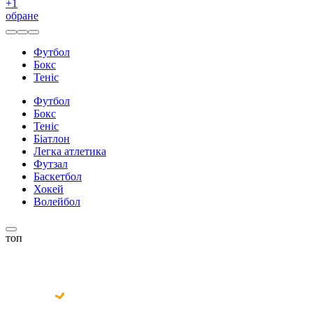
+
1
обране
Футбол
Бокс
Теніс
Футбол
Бокс
Теніс
Біатлон
Легка атлетика
Футзал
Баскетбол
Хокей
Волейбол
топ