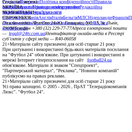
Редакція
Соціальні мережі
Прогнози
Політика конфіденційності
Правила
сайту
facebook
УКРАЇНА
Контакти
x
youtube
Правила коментування
instagram
telegram
viber
Редакційна
політика
Україна
ЧЕМПІОНАТИ
Перша ліга
Структура власності
Друга ліга
Німеччина
ЄВРОКУБКИ
Іспанія
Англія
Італія
Бельгія
МЛС
Нідерланди
Франція
П
Ліга чемпіонів
Онлайн-медіа «Футбол 24»
Ліга Європи
Юнацька ліга УЄФА
пл. Галицька, буд. 15, м. Львів,
Ліга
конференцій
79008
Телефон +380 (32) 229-77-77
Адреса електронної пошти
—
legal@24tv.com.ua
Ідентифікатор онлайн-медіа в Реєстрі
суб’єктів у сфері медіа — R40-06058
21+
Матеріали сайту призначені для осіб старше 21 року
При цитуванні і використанні будь-яких матеріалів посилання
на "Футбол 24" обов'язкове. При цитуванні і використанні в
мережі Інтернет гіперпосилання на сайт
football24.ua
обов'язкове. Матеріали зі знаком "Спецпроект",
"Партнерський матеріал", "Реклама", "Новини компаній"
публікуємо на правах реклами.
21+
Матеріали сайту призначені для осіб старше 21 року
Усi права захищенi. © 2005 -
2026
, ПрАТ "Телерадіокомпанія
Люкс". "Футбол 24".