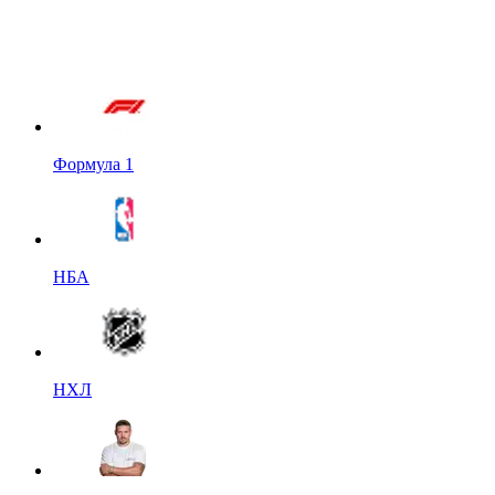
Формула 1
НБА
НХЛ