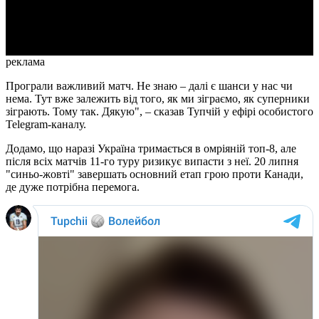
Video
реклама
Програли важливий матч. Не знаю – далі є шанси у нас чи
нема. Тут вже залежить від того, як ми зіграємо, як суперники
зіграють. Тому так. Дякую", – сказав Тупчій у ефірі особистого
Telegram-каналу.
Додамо, що наразі Україна тримається в омріяній топ-8, але
після всіх матчів 11-го туру ризикує випасти з неї. 20 липня
"синьо-жовті" завершать основний етап грою проти Канади,
де дуже потрібна перемога.