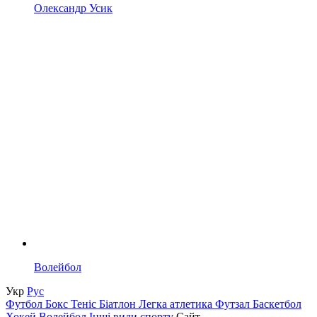
Олександр Усик
Волейбол
Укр
Рус
Футбол
Бокс
Теніс
Біатлон
Легка атлетика
Футзал
Баскетбол
Хокей
Волейбол
Інші види спорту
Сайт