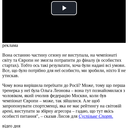
Play
Video
реклама
Вона останню частину сезону не виступала, на чемпіонаті
світу та Європи не змогла потрапити до фіналу (в особистих
стартах). Тобто ось такі результати, хоча були надані всі умови.
Все, що було потрібно для неї особисто, ми зробили, ніхто її не
утискав.
Чому вона вирішила переїхати до Росії? Може, тому що перша
тренерка у неї була Ольга Леонова – вона тут познайомилася з
чоловіком, який очолив федерацію Москви, коли був
чемпіонат Європи – може, так зійшлися. Але щоб
запропонувати спортсменці, яка не має рейтингу на світовій
арені, виступати за збірну агресора – гадаю, що тут якісь
особисті питання", – сказав Лисов для
Суспільне Спорт.
відео дня