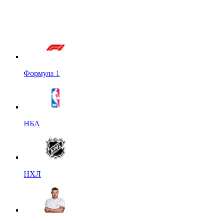
Формула 1
НБА
НХЛ