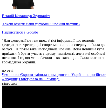
Віталій Ковальчук
Журналіст
Хочеш бачити наші футбольні новини частіше?
Підписатися в Google
"Для федерації це теж шок. З тієї інформації, що володіє
федерація та тренер цієї спортсменки, вона спершу виїхала до
бабусі... А потім така несподівана новина. Вона повинна була
приїхати й брати участь у цьому чемпіонаті, але в неї особисті
питання. І те, що ми побачили – вважаю, що поїхала колишня
громадянка України.
до речі
Чемпіонка Європи змінила громадянство України на російське
– зрадниця виступала на Олімпіаді
відео дня