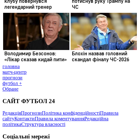
головна
матч-центр
прогнози
футбол +
Обране
САЙТ ФУТБОЛ 24
Редакція
Прогнози
Політика конфіденційності
Правила
сайту
Контакти
Правила коментування
Редакційна
політика
Структура власності
Соціальні мережі