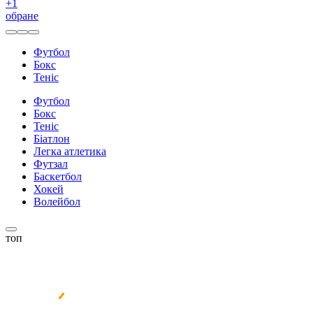
+
1
обране
Футбол
Бокс
Теніс
Футбол
Бокс
Теніс
Біатлон
Легка атлетика
Футзал
Баскетбол
Хокей
Волейбол
топ