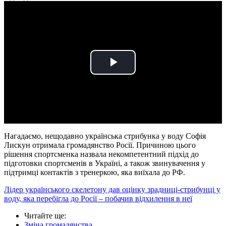
Play
Video
Нагадаємо, нещодавно українська стрибунка у воду Софія
Лискун отримала громадянство Росії. Причиною цього
рішення спортсменка назвала некомпетентний підхід до
підготовки спортсменів в Україні, а також звинувачення у
підтримці контактів з тренеркою, яка виїхала до РФ.
Лідер українського скелетону дав оцінку зрадниці-стрибунці у
воду, яка перебігла до Росії – побачив відхилення в неї
Читайте ще
:
Зміна громадянства