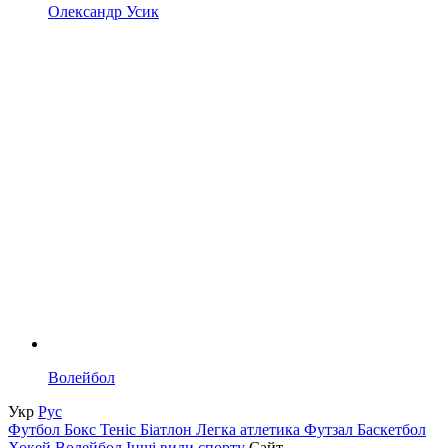
Олександр Усик
Волейбол
Укр
Рус
Футбол
Бокс
Теніс
Біатлон
Легка атлетика
Футзал
Баскетбол
Хокей
Волейбол
Інші види спорту
Сайт