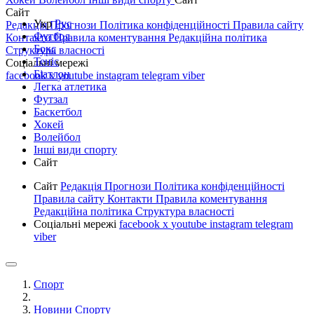
Сайт
Укр
Рус
Редакція
Прогнози
Політика конфіденційності
Правила сайту
Футбол
Контакти
Правила коментування
Редакційна політика
Бокс
Структура власності
Теніс
Соціальні мережі
Біатлон
facebook
x
youtube
instagram
telegram
viber
Легка атлетика
Футзал
Баскетбол
Хокей
Волейбол
Інші види спорту
Сайт
Сайт
Редакція
Прогнози
Політика конфіденційності
Правила сайту
Контакти
Правила коментування
Редакційна політика
Структура власності
Соціальні мережі
facebook
x
youtube
instagram
telegram
viber
Спорт
Новини Спорту