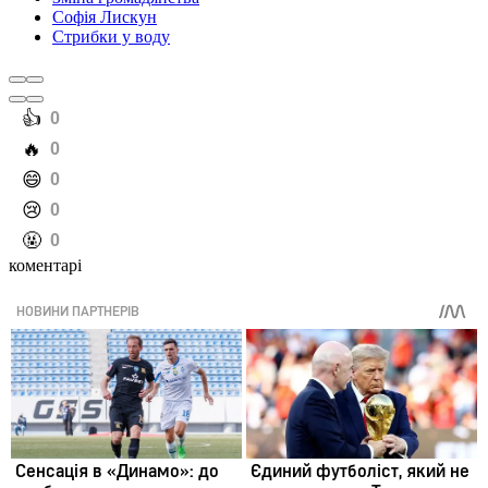
Софія Лискун
Стрибки у воду
️👍
0
️🔥
0
️😄
0
️😢
0
️🤬
0
коментарі