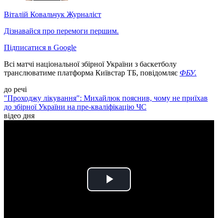
Віталій Ковальчук
Журналіст
Дізнавайся про перемоги першим.
Підписатися в Google
Всі матчі національної збірної України з баскетболу
транслюватиме платформа Київстар ТБ, повідомляє
ФБУ.
до речі
"Проходжу лікування": Михайлюк пояснив, чому не приїхав
до збірної України на пре-кваліфікацію ЧС
відео дня
Play
Video