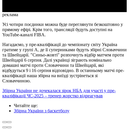
реклама
Усі чотири поєдинки можна буде переглянути безкоштовно у
прямому ефірі. Крім того, трансляції будуть доступні на
YouTube-каналі FIBA.
Нагадаємо, у пре-кваліфікації до чемпіонату світу Україна
гратиме у групі А, де її суперниками будуть збірні Словаччини
та Швейцарії. "Синьо-жовті" розпочнуть відбір матчем проти
Швейцарії 6 серпня. Далі українці зіграють номінально
домашні матчі проти Словаччини та Швейцарії, які
відбудуться 9 і 16 серпня відповідно. В останньому матчі пре-
кваліфікації наша збірна на виїзді зустрінеться зі
Словаччиною.
Збірна України не дочекалася зірок НБА для участі у пре-
кваліфікації ЧС-2025 – тренер жорстко відреагував
Читайте ще
:
Збірна України з баскетболу