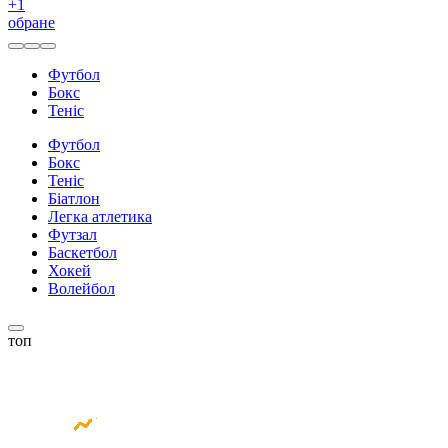
+
1
обране
Футбол
Бокс
Теніс
Футбол
Бокс
Теніс
Біатлон
Легка атлетика
Футзал
Баскетбол
Хокей
Волейбол
топ