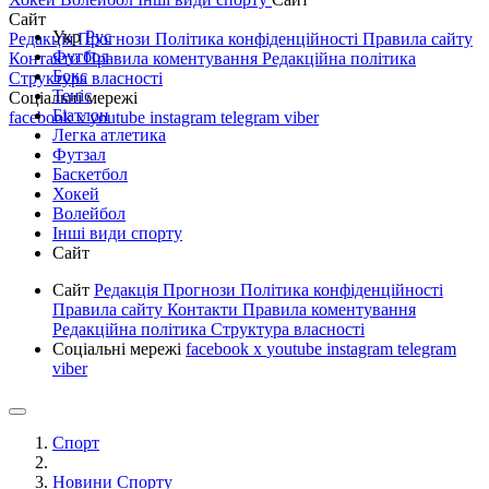
Сайт
Укр
Рус
Редакція
Прогнози
Політика конфіденційності
Правила сайту
Футбол
Контакти
Правила коментування
Редакційна політика
Бокс
Структура власності
Теніс
Соціальні мережі
Біатлон
facebook
x
youtube
instagram
telegram
viber
Легка атлетика
Футзал
Баскетбол
Хокей
Волейбол
Інші види спорту
Сайт
Сайт
Редакція
Прогнози
Політика конфіденційності
Правила сайту
Контакти
Правила коментування
Редакційна політика
Структура власності
Соціальні мережі
facebook
x
youtube
instagram
telegram
viber
Спорт
Новини Спорту