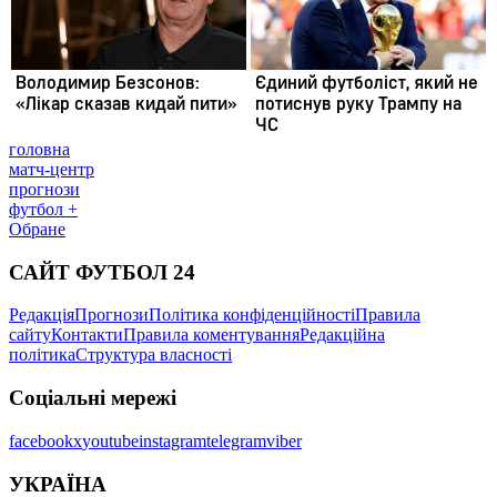
головна
матч-центр
прогнози
футбол +
Обране
САЙТ ФУТБОЛ 24
Редакція
Прогнози
Політика конфіденційності
Правила
сайту
Контакти
Правила коментування
Редакційна
політика
Структура власності
Соціальні мережі
facebook
x
youtube
instagram
telegram
viber
УКРАЇНА