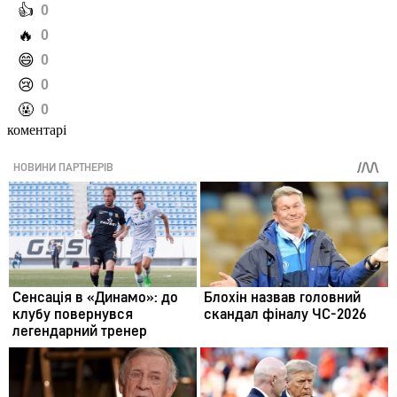
️👍
0
️🔥
0
️😄
0
️😢
0
️🤬
0
коментарі