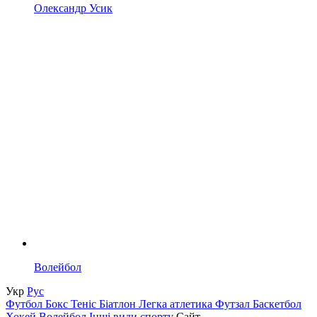
Олександр Усик
Волейбол
Укр
Рус
Футбол
Бокс
Теніс
Біатлон
Легка атлетика
Футзал
Баскетбол
Хокей
Волейбол
Інші види спорту
Сайт