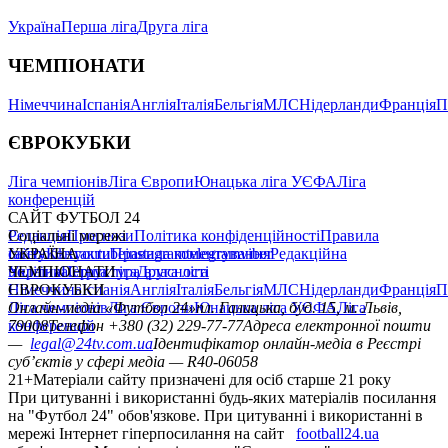
Україна
Перша ліга
Друга ліга
ЧЕМПІОНАТИ
Німеччина
Іспанія
Англія
Італія
Бельгія
МЛС
Нідерланди
Франція
П
ЄВРОКУБКИ
Ліга чемпіонів
Ліга Європи
Юнацька ліга УЄФА
Ліга
конференцій
САЙТ ФУТБОЛ 24
Редакція
Соціальні мережі
Прогнози
Політика конфіденційності
Правила
сайту
facebook
УКРАЇНА
Контакти
x
youtube
Правила коментування
instagram
telegram
viber
Редакційна
політика
Україна
ЧЕМПІОНАТИ
Перша ліга
Структура власності
Друга ліга
Німеччина
ЄВРОКУБКИ
Іспанія
Англія
Італія
Бельгія
МЛС
Нідерланди
Франція
П
Ліга чемпіонів
Онлайн-медіа «Футбол 24»
Ліга Європи
Юнацька ліга УЄФА
пл. Галицька, буд. 15, м. Львів,
Ліга
конференцій
79008
Телефон +380 (32) 229-77-77
Адреса електронної пошти
—
legal@24tv.com.ua
Ідентифікатор онлайн-медіа в Реєстрі
суб’єктів у сфері медіа — R40-06058
21+
Матеріали сайту призначені для осіб старше 21 року
При цитуванні і використанні будь-яких матеріалів посилання
на "Футбол 24" обов'язкове. При цитуванні і використанні в
мережі Інтернет гіперпосилання на сайт
football24.ua