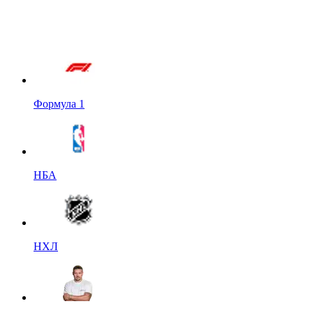
Формула 1
НБА
НХЛ