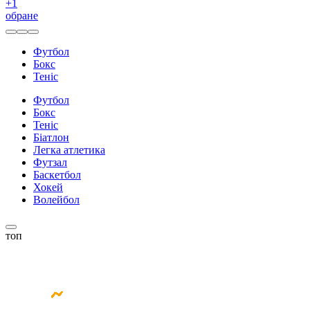
+
1
обране
Футбол
Бокс
Теніс
Футбол
Бокс
Теніс
Біатлон
Легка атлетика
Футзал
Баскетбол
Хокей
Волейбол
топ