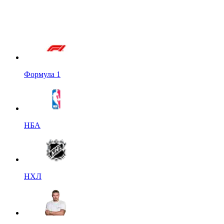
Формула 1
НБА
НХЛ