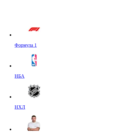
Формула 1
НБА
НХЛ