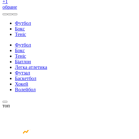
+
1
обране
Футбол
Бокс
Теніс
Футбол
Бокс
Теніс
Біатлон
Легка атлетика
Футзал
Баскетбол
Хокей
Волейбол
топ