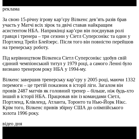
реклама
За свою 15-річну ігрову кар’єру Вілкенс дев’ять разів брав
участь у Матчі всіх зірок та двічі ставав найкращим
асистентом НБА. Наприкінці кар’єри він поєднував ролі
гравця і тренера – три сезони у Сіетл Суперсонікс та один у
Портленд Трейл Блейзерс. Після того він повністю перейшов
на тренерську роботу.
Під керівництвом Вілкенса Сіетл Суперсонікс здобув свій
єдиний чемпіонський титул у 1979 році, а самого Ленні було
визнано тренером року НБА у 1994-му.
Вілкенс завершив тренерську кар’єру у 2005 році, маючи 1332
перемоги – це третій показник в історії ліги. Загалом він
провів 2487 матчів як головний тренер – більше, ніж будь-хто
інший в історії НБА. Працював він із командами Сіетл,
Портленд, Клівленд, Атланта, Торонто та Нью-Йорк Нікс.
Крім того, Вілкенс привів збірну США до олімпійського
золота 1996 року.
відео дня