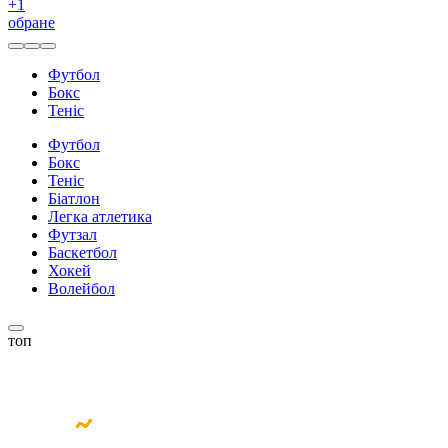
+
1
обране
Футбол
Бокс
Теніс
Футбол
Бокс
Теніс
Біатлон
Легка атлетика
Футзал
Баскетбол
Хокей
Волейбол
топ