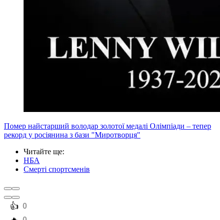
Помер найстарший володар золотої медалі Олімпіади – тепер
рекорд у росіянина з бази "Миротворця"
Читайте ще
:
НБА
Смерті спортсменів
️👍
0
0