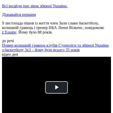
Всі інсайди про зірок збірної України.
Дізнавайся першим
9 листопада пішов із життя член Зали слави баскетболу,
колишній гравець і тренер НБА Ленні Вілкенс, повідомляє
L'Equipe
. Йому було 88 років.
до речі
Помер колишній гравець клубів Суперліги та збірної України
з баскетболу 3х3 – йому було всього 35 років
відео дня
Play
Video