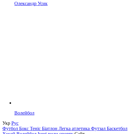
Олександр Усик
Волейбол
Укр
Рус
Футбол
Бокс
Теніс
Біатлон
Легка атлетика
Футзал
Баскетбол
Хокей
Волейбол
Інші види спорту
Сайт