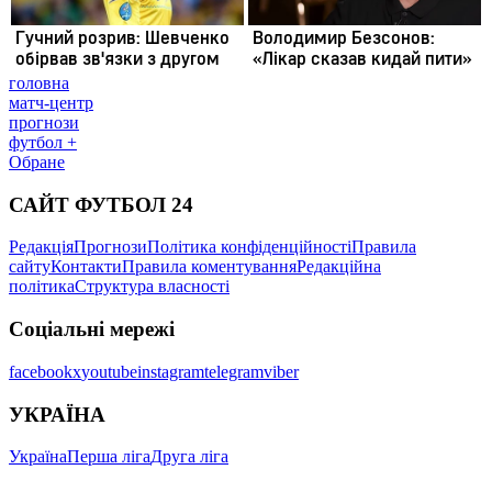
головна
матч-центр
прогнози
футбол +
Обране
САЙТ ФУТБОЛ 24
Редакція
Прогнози
Політика конфіденційності
Правила
сайту
Контакти
Правила коментування
Редакційна
політика
Структура власності
Соціальні мережі
facebook
x
youtube
instagram
telegram
viber
УКРАЇНА
Україна
Перша ліга
Друга ліга