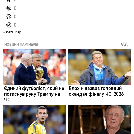
️🔥
️😄
0
️😢
0
️🤬
0
коментарі