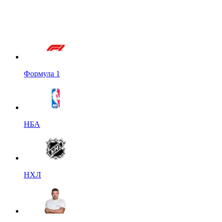
Формула 1
НБА
НХЛ