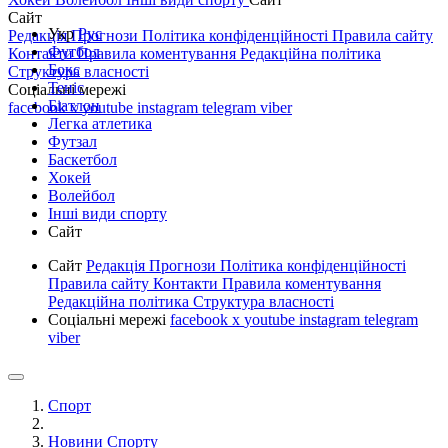
Сайт
Укр
Рус
Редакція
Прогнози
Політика конфіденційності
Правила сайту
Футбол
Контакти
Правила коментування
Редакційна політика
Бокс
Структура власності
Теніс
Соціальні мережі
Біатлон
facebook
x
youtube
instagram
telegram
viber
Легка атлетика
Футзал
Баскетбол
Хокей
Волейбол
Інші види спорту
Сайт
Сайт
Редакція
Прогнози
Політика конфіденційності
Правила сайту
Контакти
Правила коментування
Редакційна політика
Структура власності
Соціальні мережі
facebook
x
youtube
instagram
telegram
viber
Спорт
Новини Спорту