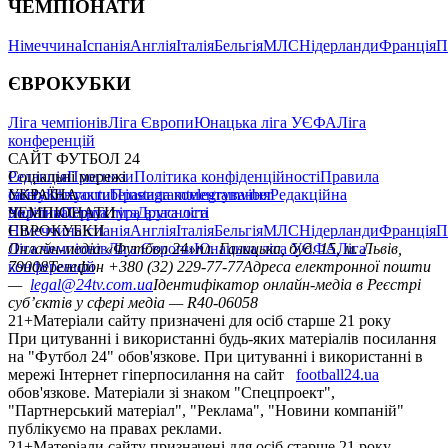
ЧЕМПІОНАТИ
Німеччина
Іспанія
Англія
Італія
Бельгія
МЛС
Нідерланди
Франція
П
ЄВРОКУБКИ
Ліга чемпіонів
Ліга Європи
Юнацька ліга УЄФА
Ліга
конференцій
САЙТ ФУТБОЛ 24
Редакція
Соціальні мережі
Прогнози
Політика конфіденційності
Правила
сайту
facebook
УКРАЇНА
Контакти
x
youtube
Правила коментування
instagram
telegram
viber
Редакційна
політика
Україна
ЧЕМПІОНАТИ
Перша ліга
Структура власності
Друга ліга
Німеччина
ЄВРОКУБКИ
Іспанія
Англія
Італія
Бельгія
МЛС
Нідерланди
Франція
П
Ліга чемпіонів
Онлайн-медіа «Футбол 24»
Ліга Європи
Юнацька ліга УЄФА
пл. Галицька, буд. 15, м. Львів,
Ліга
конференцій
79008
Телефон +380 (32) 229-77-77
Адреса електронної пошти
—
legal@24tv.com.ua
Ідентифікатор онлайн-медіа в Реєстрі
суб’єктів у сфері медіа — R40-06058
21+
Матеріали сайту призначені для осіб старше 21 року
При цитуванні і використанні будь-яких матеріалів посилання
на "Футбол 24" обов'язкове. При цитуванні і використанні в
мережі Інтернет гіперпосилання на сайт
football24.ua
обов'язкове. Матеріали зі знаком "Спецпроект",
"Партнерський матеріал", "Реклама", "Новини компаній"
публікуємо на правах реклами.
21+
Матеріали сайту призначені для осіб старше 21 року