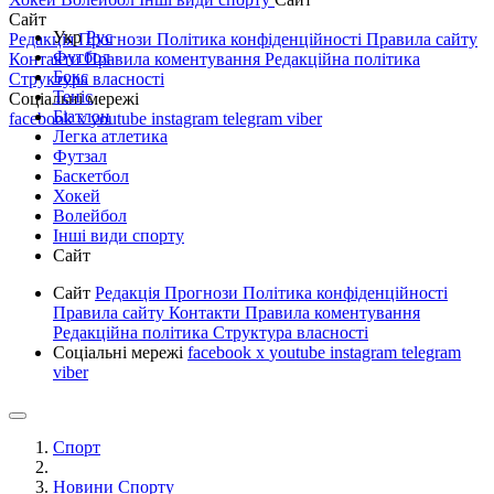
Сайт
Укр
Рус
Редакція
Прогнози
Політика конфіденційності
Правила сайту
Футбол
Контакти
Правила коментування
Редакційна політика
Бокс
Структура власності
Теніс
Соціальні мережі
Біатлон
facebook
x
youtube
instagram
telegram
viber
Легка атлетика
Футзал
Баскетбол
Хокей
Волейбол
Інші види спорту
Сайт
Сайт
Редакція
Прогнози
Політика конфіденційності
Правила сайту
Контакти
Правила коментування
Редакційна політика
Структура власності
Соціальні мережі
facebook
x
youtube
instagram
telegram
viber
Спорт
Новини Спорту