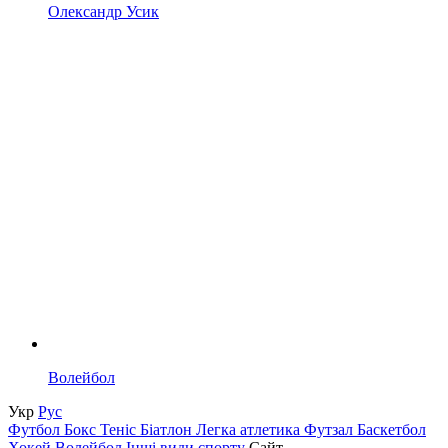
Олександр Усик
Волейбол
Укр
Рус
Футбол
Бокс
Теніс
Біатлон
Легка атлетика
Футзал
Баскетбол
Хокей
Волейбол
Інші види спорту
Сайт