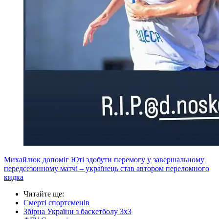
Михайлюк допоміг Юті здобути перемогу у завершальному
передсезонному матчі – українець став автором переломного
кидка
Читайте ще
:
Смерті спортсменів
Збірна України з баскетболу 3х3