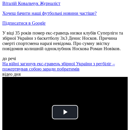
Віталій Ковальчук
Журналіст
Хочеш бачити наші футбольні новини частіше?
Підписатися в Google
У віці 35 років помер екс-гравець низки клубів Суперліги та
збірної України з баскетболу 3х3 Денис Носков. Причина
смерті спортсмена наразі невідома. Про сумну звістку
повідомив колишній одноклубник Носкова Роман Новіков.
до речі
На війні загинув екс-гравець збірної України з регбіліг –
пожертвував собою заради побратимів
відео дня
Play