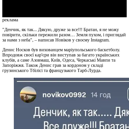
Video
реклама
"Денчик, як так... Дякую, друже за все!!! Братан, я не можу
повірити, скільки пережили разом… Земля пухом, і приглядай
за нами з нeба", – написав Новіков у своєму Instagram.
Денис Носков був вихованцем маріупольського баскетболу.
Впродовж своєї кар'єри він виступав за багато українських
клубів, а саме Азовмаш, Київ, Одеса, Черкаські Мавпи та
Запоріжжя. Також Денис грав за кордоном у складі
грузинського Тбілісі та французького Тарб-Лурда.