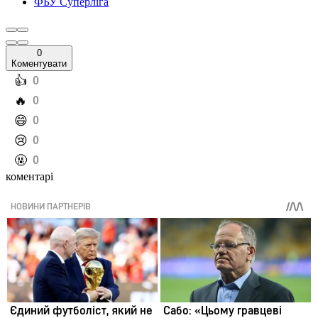
ФБУ Суперліга
0
Коментувати
️👍
0
️🔥
0
️😄
0
️😢
0
️🤬
0
коментарі