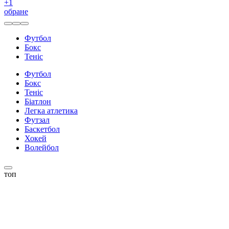
+
1
обране
Футбол
Бокс
Теніс
Футбол
Бокс
Теніс
Біатлон
Легка атлетика
Футзал
Баскетбол
Хокей
Волейбол
топ