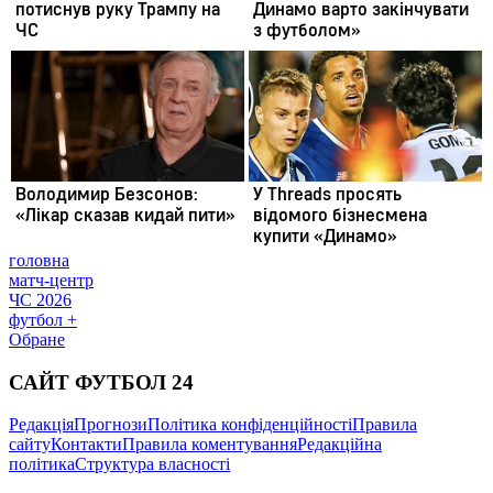
головна
матч-центр
ЧС 2026
футбол +
Обране
САЙТ ФУТБОЛ 24
Редакція
Прогнози
Політика конфіденційності
Правила
сайту
Контакти
Правила коментування
Редакційна
політика
Структура власності