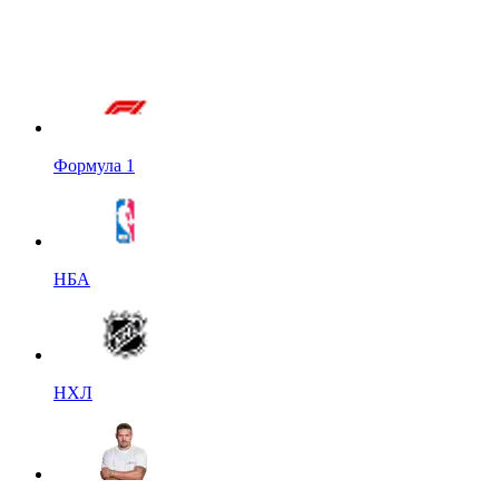
Формула 1
НБА
НХЛ