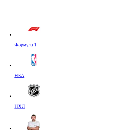
Формула 1
НБА
НХЛ