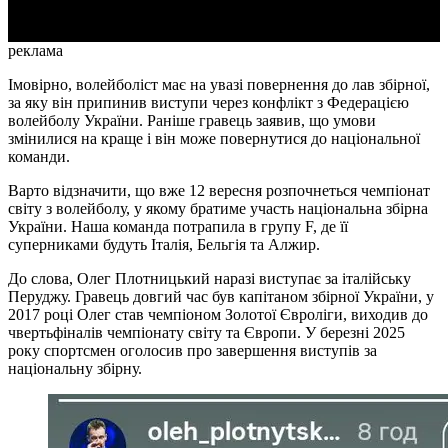
реклама
Імовірно, волейболіст має на увазі повернення до лав збірної,
за яку він припинив виступи через конфлікт з Федерацією
волейболу України. Раніше гравець заявив, що умови
змінилися на краще і він може повернутися до національної
команди.
Варто відзначити, що вже 12 вересня розпочнеться чемпіонат
світу з волейболу, у якому братиме участь національна збірна
України. Наша команда потрапила в групу F, де її
суперниками будуть Італія, Бельгія та Алжир.
До слова, Олег Плотницький наразі виступає за італійську
Перуджу. Гравець довгий час був капітаном збірної України, у
2017 році Олег став чемпіоном Золотої Євроліги, виходив до
чвертьфіналів чемпіонату світу та Європи. У березні 2025
року спортсмен оголосив про завершення виступів за
національну збірну.