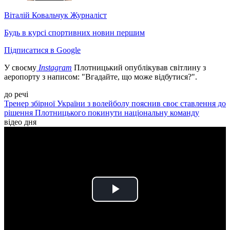
Віталій Ковальчук
Журналіст
Будь в курсі спортивних новин першим
Підписатися в Google
У своєму
Instagram
Плотницький опублікував світлину з
аеропорту з написом: "Вгадайте, що може відбутися?".
до речі
Тренер збірної України з волейболу пояснив своє ставлення до
рішення Плотницького покинути національну команду
відео дня
Play
Video