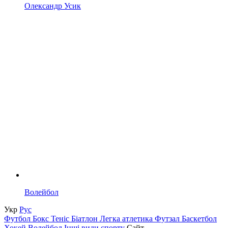
Олександр Усик
Волейбол
Укр
Рус
Футбол
Бокс
Теніс
Біатлон
Легка атлетика
Футзал
Баскетбол
Хокей
Волейбол
Інші види спорту
Сайт