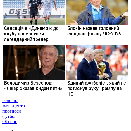
головна
матч-центр
прогнози
футбол +
Обране