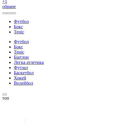
+
1
обране
Футбол
Бокс
Теніс
Футбол
Бокс
Теніс
Біатлон
Легка атлетика
Футзал
Баскетбол
Хокей
Волейбол
топ