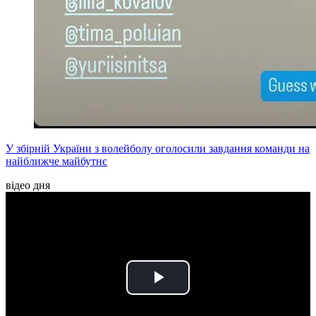
У збірній України з волейболу оголосили завдання команди на
найближче майбутнє
відео дня
Play