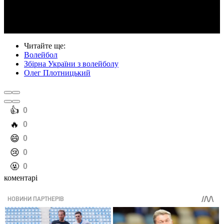
Video
Читайте ще
:
Волейбол
Збірна України з волейболу
Олег Плотницький
️👍
0
️🔥
0
️😄
0
️😢
0
️🤬
0
коментарі