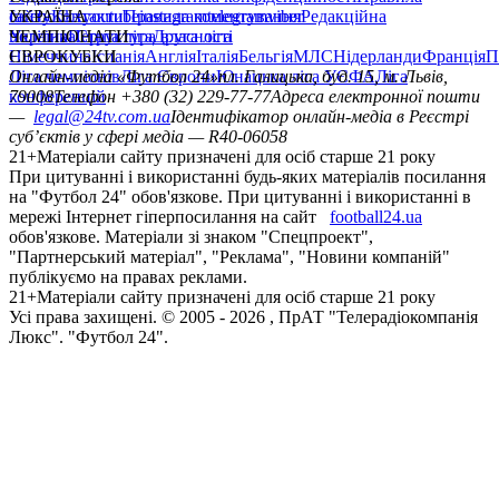
сайту
facebook
УКРАЇНА
Контакти
x
youtube
Правила коментування
instagram
telegram
viber
Редакційна
політика
Україна
ЧЕМПІОНАТИ
Перша ліга
Структура власності
Друга ліга
Німеччина
ЄВРОКУБКИ
Іспанія
Англія
Італія
Бельгія
МЛС
Нідерланди
Франція
П
Ліга чемпіонів
Онлайн-медіа «Футбол 24»
Ліга Європи
Юнацька ліга УЄФА
пл. Галицька, буд. 15, м. Львів,
Ліга
конференцій
79008
Телефон +380 (32) 229-77-77
Адреса електронної пошти
—
legal@24tv.com.ua
Ідентифікатор онлайн-медіа в Реєстрі
суб’єктів у сфері медіа — R40-06058
21+
Матеріали сайту призначені для осіб старше 21 року
При цитуванні і використанні будь-яких матеріалів посилання
на "Футбол 24" обов'язкове. При цитуванні і використанні в
мережі Інтернет гіперпосилання на сайт
football24.ua
обов'язкове. Матеріали зі знаком "Спецпроект",
"Партнерський матеріал", "Реклама", "Новини компаній"
публікуємо на правах реклами.
21+
Матеріали сайту призначені для осіб старше 21 року
Усi права захищенi. © 2005 -
2026
, ПрАТ "Телерадіокомпанія
Люкс". "Футбол 24".