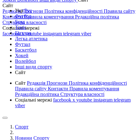
Сайт
Укр
Рус
Редакція
Прогнози
Політика конфіденційності
Правила сайту
Футбол
Контакти
Правила коментування
Редакційна політика
Бокс
Структура власності
Теніс
Соціальні мережі
Біатлон
facebook
x
youtube
instagram
telegram
viber
Легка атлетика
Футзал
Баскетбол
Хокей
Волейбол
Інші види спорту
Сайт
Сайт
Редакція
Прогнози
Політика конфіденційності
Правила сайту
Контакти
Правила коментування
Редакційна політика
Структура власності
Соціальні мережі
facebook
x
youtube
instagram
telegram
viber
Спорт
Новини Спорту