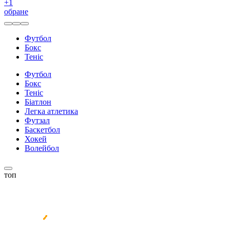
+
1
обране
Футбол
Бокс
Теніс
Футбол
Бокс
Теніс
Біатлон
Легка атлетика
Футзал
Баскетбол
Хокей
Волейбол
топ