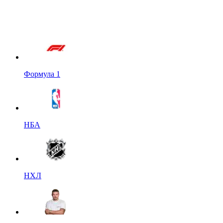
Формула 1
НБА
НХЛ