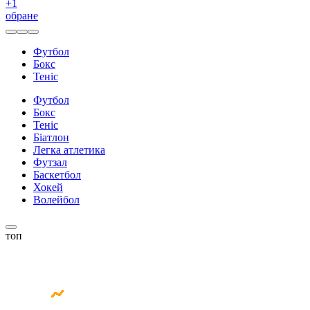
+
1
обране
Футбол
Бокс
Теніс
Футбол
Бокс
Теніс
Біатлон
Легка атлетика
Футзал
Баскетбол
Хокей
Волейбол
топ