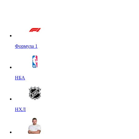
Формула 1
НБА
НХЛ