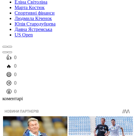
Еліна Світоліна
Марта Костюк
Спортивні фінанси
Людмила Кіченок
Юлія Стародубцева
Даяна Ястремська
US Open
️👍
0
️🔥
0
️😄
0
️😢
0
️🤬
0
коментарі