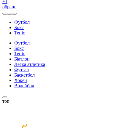
+
1
обране
Футбол
Бокс
Теніс
Футбол
Бокс
Теніс
Біатлон
Легка атлетика
Футзал
Баскетбол
Хокей
Волейбол
топ