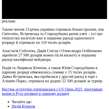
Video
реклама
Таким чином 23-річна українка отримала більші призові, ніж
Світоліна, Ястремська та Стародубцева разом узяті – усі три
тенісистки вилетіли вже в першому раунді одиночного
розряду й отримали по 110 тисяч доларів.
Анастасія Соболєва, Дарія Снігур і Олександра Олійникова
заробили 27 500 доларів кожна після вильоту в першому
раунді кваліфікації мейджора.
Надія та Людмила Кіченок, а також Юлія Стародубцева в
парному розряді обмежились сумами у 15 тисяч доларів.
Даяна Ястремська, яка пробилася у другий раунд в парі з
Алішею Паркс, отримала на додачу 22 500 доларів за турнір.
Костюк остаточно попрощалася з US Open-2025, програвши
разом із Русе росіянці в парному розряді
Читайте ще
:
Надія Кіченок