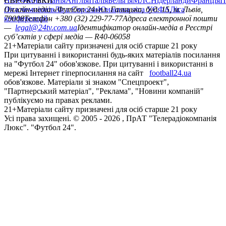
Німеччина
ЄВРОКУБКИ
Іспанія
Англія
Італія
Бельгія
МЛС
Нідерланди
Франція
П
Ліга чемпіонів
Онлайн-медіа «Футбол 24»
Ліга Європи
Юнацька ліга УЄФА
пл. Галицька, буд. 15, м. Львів,
Ліга
конференцій
79008
Телефон +380 (32) 229-77-77
Адреса електронної пошти
—
legal@24tv.com.ua
Ідентифікатор онлайн-медіа в Реєстрі
суб’єктів у сфері медіа — R40-06058
21+
Матеріали сайту призначені для осіб старше 21 року
При цитуванні і використанні будь-яких матеріалів посилання
на "Футбол 24" обов'язкове. При цитуванні і використанні в
мережі Інтернет гіперпосилання на сайт
football24.ua
обов'язкове. Матеріали зі знаком "Спецпроект",
"Партнерський матеріал", "Реклама", "Новини компаній"
публікуємо на правах реклами.
21+
Матеріали сайту призначені для осіб старше 21 року
Усi права захищенi. © 2005 -
2026
, ПрАТ "Телерадіокомпанія
Люкс". "Футбол 24".