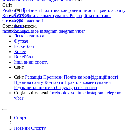
Сайт
Укр
Рус
Редакція
Прогнози
Політика конфіденційності
Правила сайту
Футбол
Контакти
Правила коментування
Редакційна політика
Бокс
Структура власності
Теніс
Соціальні мережі
Біатлон
facebook
x
youtube
instagram
telegram
viber
Легка атлетика
Футзал
Баскетбол
Хокей
Волейбол
Інші види спорту
Сайт
Сайт
Редакція
Прогнози
Політика конфіденційності
Правила сайту
Контакти
Правила коментування
Редакційна політика
Структура власності
Соціальні мережі
facebook
x
youtube
instagram
telegram
viber
Спорт
Новини Спорту