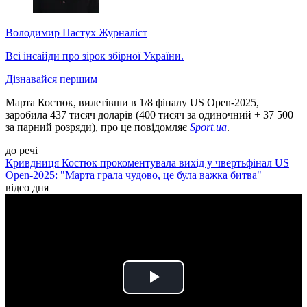
Володимир Пастух
Журналіст
Всі інсайди про зірок збірної України.
Дізнавайся першим
Марта Костюк, вилетівши в 1/8 фіналу US Open-2025,
заробила 437 тисяч доларів (400 тисяч за одиночний + 37 500
за парний розряди), про це повідомляє
Sport.ua
.
до речі
Кривдниця Костюк прокоментувала вихід у чвертьфінал US
Open-2025: "Марта грала чудово, це була важка битва"
відео дня
Play