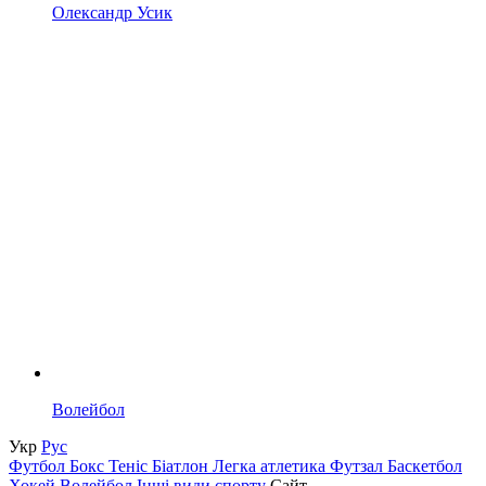
Олександр Усик
Волейбол
Укр
Рус
Футбол
Бокс
Теніс
Біатлон
Легка атлетика
Футзал
Баскетбол
Хокей
Волейбол
Інші види спорту
Сайт