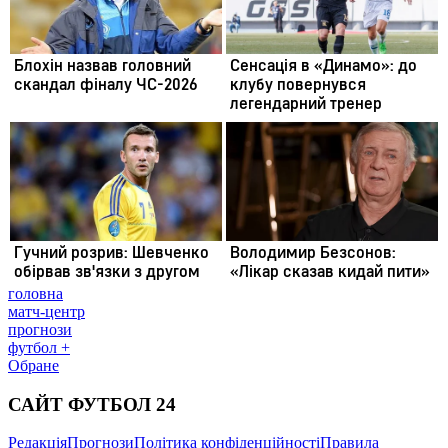
головна
матч-центр
прогнози
футбол +
Обране
САЙТ ФУТБОЛ 24
Редакція
Прогнози
Політика конфіденційності
Правила