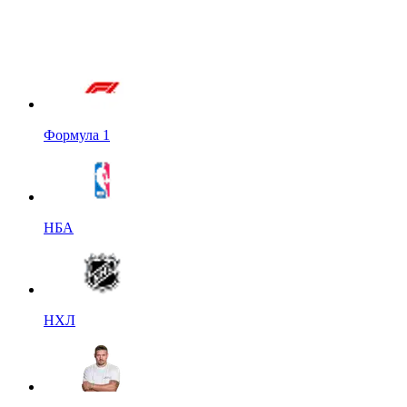
Формула 1
НБА
НХЛ