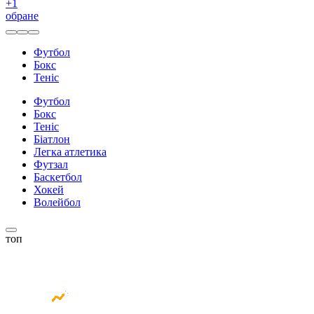
+
1
обране
Футбол
Бокс
Теніс
Футбол
Бокс
Теніс
Біатлон
Легка атлетика
Футзал
Баскетбол
Хокей
Волейбол
топ