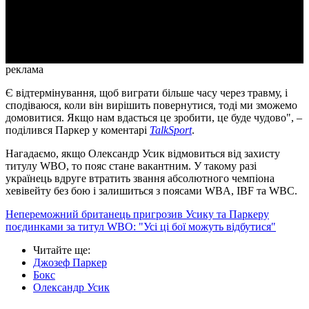
Video
реклама
Є відтермінування, щоб виграти більше часу через травму, і
сподіваюся, коли він вирішить повернутися, тоді ми зможемо
домовитися. Якщо нам вдасться це зробити, це буде чудово", –
поділився Паркер у коментарі
TalkSport
.
Нагадаємо, якщо Олександр Усик відмовиться від захисту
титулу WBO, то пояс стане вакантним. У такому разі
українець вдруге втратить звання абсолютного чемпіона
хевівейту без бою і залишиться з поясами WBA, IBF та WBC.
Непереможний британець пригрозив Усику та Паркеру
поєдинками за титул WBO: "Усі ці бої можуть відбутися"
Читайте ще
:
Джозеф Паркер
Бокс
Олександр Усик