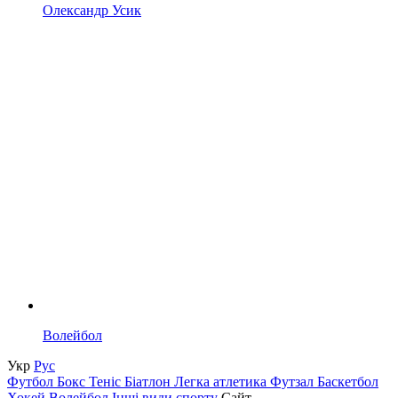
Олександр Усик
Волейбол
Укр
Рус
Футбол
Бокс
Теніс
Біатлон
Легка атлетика
Футзал
Баскетбол
Хокей
Волейбол
Інші види спорту
Сайт