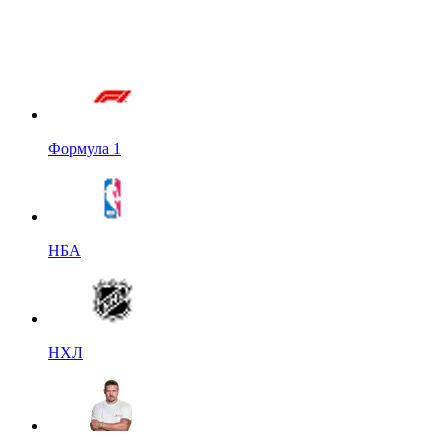
Формула 1
НБА
НХЛ