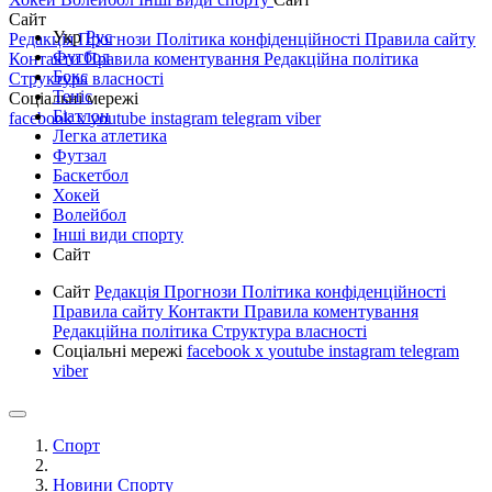
Сайт
Укр
Рус
Редакція
Прогнози
Політика конфіденційності
Правила сайту
Футбол
Контакти
Правила коментування
Редакційна політика
Бокс
Структура власності
Теніс
Соціальні мережі
Біатлон
facebook
x
youtube
instagram
telegram
viber
Легка атлетика
Футзал
Баскетбол
Хокей
Волейбол
Інші види спорту
Сайт
Сайт
Редакція
Прогнози
Політика конфіденційності
Правила сайту
Контакти
Правила коментування
Редакційна політика
Структура власності
Соціальні мережі
facebook
x
youtube
instagram
telegram
viber
Спорт
Новини Спорту