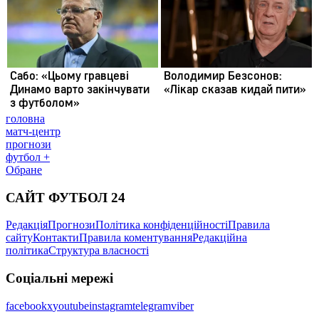
головна
матч-центр
прогнози
футбол +
Обране
САЙТ ФУТБОЛ 24
Редакція
Прогнози
Політика конфіденційності
Правила
сайту
Контакти
Правила коментування
Редакційна
політика
Структура власності
Соціальні мережі
facebook
x
youtube
instagram
telegram
viber