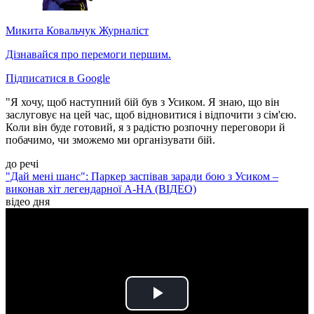
Микита Ковальчук
Журналіст
Дізнавайся про перемоги першим.
Підписатися в Google
"Я хочу, щоб наступний бій був з Усиком. Я знаю, що він
заслуговує на цей час, щоб відновитися і відпочити з сім'єю.
Коли він буде готовий, я з радістю розпочну переговори й
побачимо, чи зможемо ми організувати бій.
до речі
"Дай мені шанс": Паркер заспівав заради бою з Усиком –
виконав хіт легендарної A-HA (ВІДЕО)
відео дня
Play