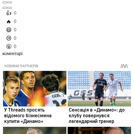
️👍
0
️🔥
0
️😄
0
️😢
0
️🤬
0
коментарі