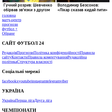
головна
матч-центр
прогнози
футбол +
Обране
САЙТ ФУТБОЛ 24
Редакція
Прогнози
Політика конфіденційності
Правила
сайту
Контакти
Правила коментування
Редакційна
політика
Структура власності
Соціальні мережі
facebook
x
youtube
instagram
telegram
viber
УКРАЇНА
Україна
Перша ліга
Друга ліга
ЧЕМПІОНАТИ