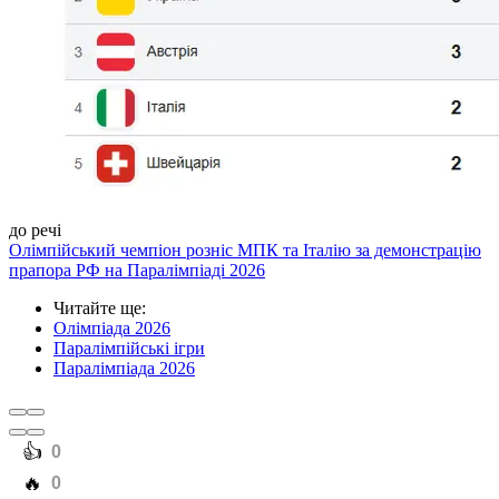
до речі
Олімпійський чемпіон розніс МПК та Італію за демонстрацію
прапора РФ на Паралімпіаді 2026
Читайте ще
:
Олімпіада 2026
Паралімпійські ігри
Паралімпіада 2026
️👍
0
️🔥
0