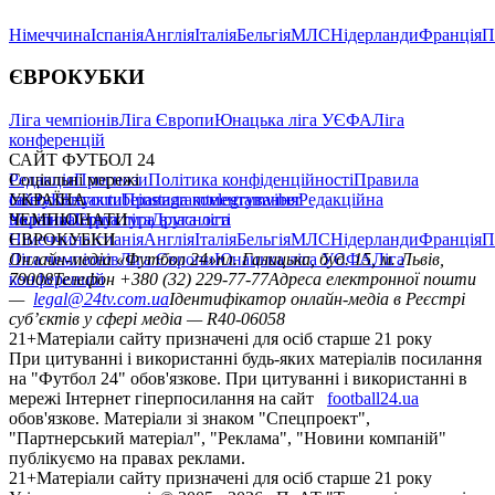
Німеччина
Іспанія
Англія
Італія
Бельгія
МЛС
Нідерланди
Франція
П
ЄВРОКУБКИ
Ліга чемпіонів
Ліга Європи
Юнацька ліга УЄФА
Ліга
конференцій
САЙТ ФУТБОЛ 24
Редакція
Соціальні мережі
Прогнози
Політика конфіденційності
Правила
сайту
facebook
УКРАЇНА
Контакти
x
youtube
Правила коментування
instagram
telegram
viber
Редакційна
політика
Україна
ЧЕМПІОНАТИ
Перша ліга
Структура власності
Друга ліга
Німеччина
ЄВРОКУБКИ
Іспанія
Англія
Італія
Бельгія
МЛС
Нідерланди
Франція
П
Ліга чемпіонів
Онлайн-медіа «Футбол 24»
Ліга Європи
Юнацька ліга УЄФА
пл. Галицька, буд. 15, м. Львів,
Ліга
конференцій
79008
Телефон +380 (32) 229-77-77
Адреса електронної пошти
—
legal@24tv.com.ua
Ідентифікатор онлайн-медіа в Реєстрі
суб’єктів у сфері медіа — R40-06058
21+
Матеріали сайту призначені для осіб старше 21 року
При цитуванні і використанні будь-яких матеріалів посилання
на "Футбол 24" обов'язкове. При цитуванні і використанні в
мережі Інтернет гіперпосилання на сайт
football24.ua
обов'язкове. Матеріали зі знаком "Спецпроект",
"Партнерський матеріал", "Реклама", "Новини компаній"
публікуємо на правах реклами.
21+
Матеріали сайту призначені для осіб старше 21 року