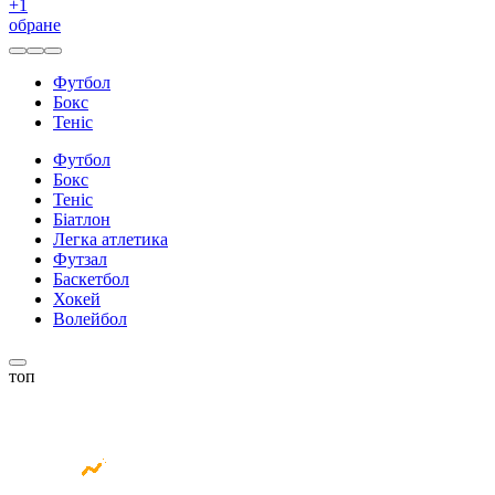
+
1
обране
Футбол
Бокс
Теніс
Футбол
Бокс
Теніс
Біатлон
Легка атлетика
Футзал
Баскетбол
Хокей
Волейбол
топ