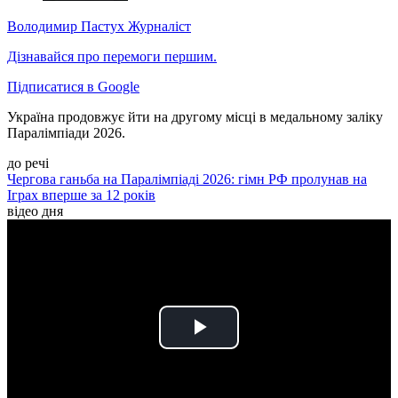
Володимир Пастух
Журналіст
Дізнавайся про перемоги першим.
Підписатися в Google
Україна продовжує йти на другому місці в медальному заліку
Паралімпіади 2026.
до речі
Чергова ганьба на Паралімпіаді 2026: гімн РФ пролунав на
Іграх вперше за 12 років
відео дня
Play
Video