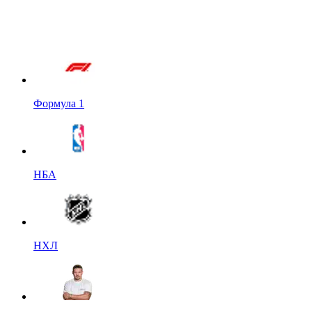
Формула 1
НБА
НХЛ