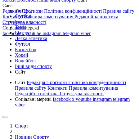
Сайт
Укр
Рус
Редакція
Прогнози
Політика конфіденційності
Правила сайту
Футбол
Контакти
Правила коментування
Редакційна політика
Бокс
Структура власності
Теніс
Соціальні мережі
Біатлон
facebook
x
youtube
instagram
telegram
viber
Легка атлетика
Футзал
Баскетбол
Хокей
Волейбол
Інші види спорту
Сайт
Сайт
Редакція
Прогнози
Політика конфіденційності
Правила сайту
Контакти
Правила коментування
Редакційна політика
Структура власності
Соціальні мережі
facebook
x
youtube
instagram
telegram
viber
Спорт
Новини Спорту