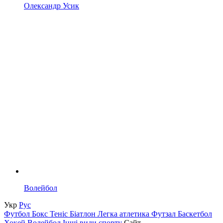
Олександр Усик
Волейбол
Укр
Рус
Футбол
Бокс
Теніс
Біатлон
Легка атлетика
Футзал
Баскетбол
Хокей
Волейбол
Інші види спорту
Сайт