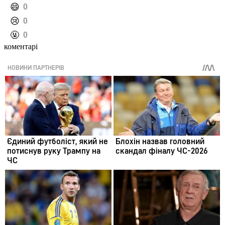
️😄
0
️😢
0
️🤬
0
коментарі