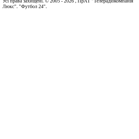
Усi права захищенi. © 2005 -
2026
, ПрАТ "Телерадіокомпанія
Люкс". "Футбол 24".