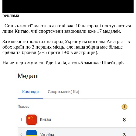
реклама
"Синьо-жовті" мають в активі вже 10 нагород і поступаються
лише Китаю, чиї спортсмени завоювали вже 17 медалей.
За кількістю золотих нагород Україну наздогнала Австрія – в
обох країн по 3 перших місць, але наша збірна має більше
срібла та бронзи (2+5 проти 1+0 в австрійців).
На четвертому місці йде Італія, а топ-5 замикає Швейцарія.