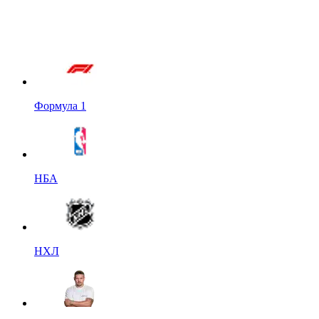
Формула 1
НБА
НХЛ