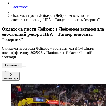
Баскетбол
Оклахома проти Лейкерс з Леброном встановила
епохальний рекорд НБА – Тандер виносить "озерних"
Оклахома проти Лейкерс з Леброном встановила
епохальний рекорд НБА – Тандер виносить
"озерних"
Оклахома переграла Лейкерс у третьому матчі 1/4 фіналу
плей-офф сезону-2025/26 у Національній баскетбольній
асоціації.
Поділитись
0
коментарі