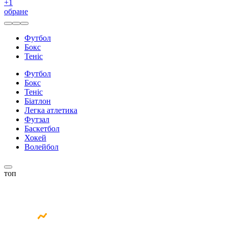
+
1
обране
Футбол
Бокс
Теніс
Футбол
Бокс
Теніс
Біатлон
Легка атлетика
Футзал
Баскетбол
Хокей
Волейбол
топ