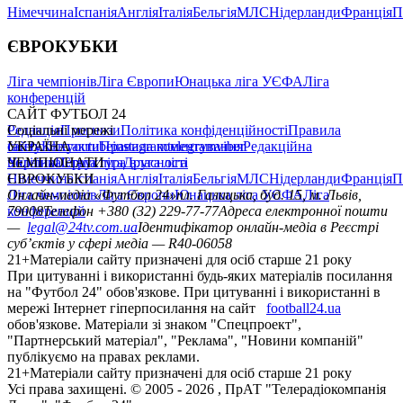
Німеччина
Іспанія
Англія
Італія
Бельгія
МЛС
Нідерланди
Франція
П
ЄВРОКУБКИ
Ліга чемпіонів
Ліга Європи
Юнацька ліга УЄФА
Ліга
конференцій
САЙТ ФУТБОЛ 24
Редакція
Соціальні мережі
Прогнози
Політика конфіденційності
Правила
сайту
facebook
УКРАЇНА
Контакти
x
youtube
Правила коментування
instagram
telegram
viber
Редакційна
політика
Україна
ЧЕМПІОНАТИ
Перша ліга
Структура власності
Друга ліга
Німеччина
ЄВРОКУБКИ
Іспанія
Англія
Італія
Бельгія
МЛС
Нідерланди
Франція
П
Ліга чемпіонів
Онлайн-медіа «Футбол 24»
Ліга Європи
Юнацька ліга УЄФА
пл. Галицька, буд. 15, м. Львів,
Ліга
конференцій
79008
Телефон +380 (32) 229-77-77
Адреса електронної пошти
—
legal@24tv.com.ua
Ідентифікатор онлайн-медіа в Реєстрі
суб’єктів у сфері медіа — R40-06058
21+
Матеріали сайту призначені для осіб старше 21 року
При цитуванні і використанні будь-яких матеріалів посилання
на "Футбол 24" обов'язкове. При цитуванні і використанні в
мережі Інтернет гіперпосилання на сайт
football24.ua
обов'язкове. Матеріали зі знаком "Спецпроект",
"Партнерський матеріал", "Реклама", "Новини компаній"
публікуємо на правах реклами.
21+
Матеріали сайту призначені для осіб старше 21 року
Усi права захищенi. © 2005 -
2026
, ПрАТ "Телерадіокомпанія