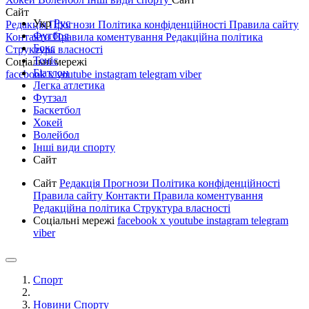
Сайт
Укр
Рус
Редакція
Прогнози
Політика конфіденційності
Правила сайту
Футбол
Контакти
Правила коментування
Редакційна політика
Бокс
Структура власності
Теніс
Соціальні мережі
Біатлон
facebook
x
youtube
instagram
telegram
viber
Легка атлетика
Футзал
Баскетбол
Хокей
Волейбол
Інші види спорту
Сайт
Сайт
Редакція
Прогнози
Політика конфіденційності
Правила сайту
Контакти
Правила коментування
Редакційна політика
Структура власності
Соціальні мережі
facebook
x
youtube
instagram
telegram
viber
Спорт
Новини Спорту