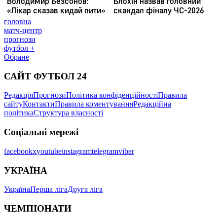
головна
матч-центр
прогнози
футбол +
Обране
САЙТ ФУТБОЛ 24
Редакція
Прогнози
Політика конфіденційності
Правила
сайту
Контакти
Правила коментування
Редакційна
політика
Структура власності
Соціальні мережі
facebook
x
youtube
instagram
telegram
viber
УКРАЇНА
Україна
Перша ліга
Друга ліга
ЧЕМПІОНАТИ