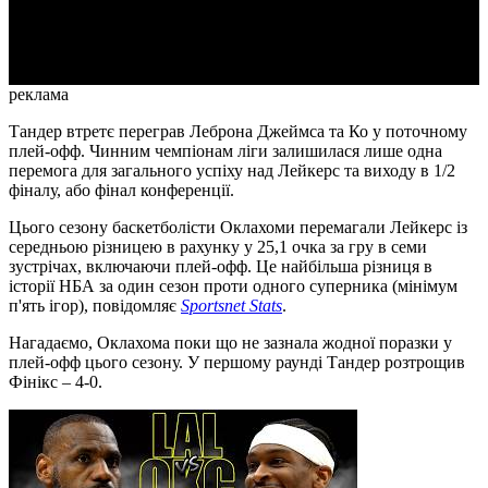
Video
реклама
Тандер втретє переграв Леброна Джеймса та Ко у поточному
плей-офф. Чинним чемпіонам ліги залишилася лише одна
перемога для загального успіху над Лейкерс та виходу в 1/2
фіналу, або фінал конференції.
Цього сезону баскетболісти Оклахоми перемагали Лейкерс із
середньою різницею в рахунку у 25,1 очка за гру в семи
зустрічах, включаючи плей-офф. Це найбільша різниця в
історії НБА за один сезон проти одного суперника (мінімум
п'ять ігор), повідомляє
Sportsnet Stats
.
Нагадаємо, Оклахома поки що не зазнала жодної поразки у
плей-офф цього сезону. У першому раунді Тандер розтрощив
Фінікс – 4-0.