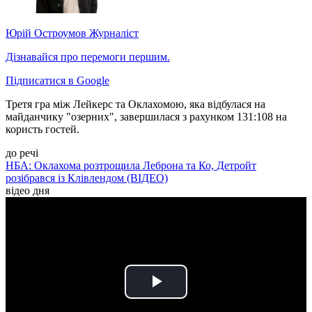
Юрій Остроумов
Журналіст
Дізнавайся про перемоги першим.
Підписатися в Google
Третя гра між Лейкерс та Оклахомою, яка відбулася на
майданчику "озерних", завершилася з рахунком 131:108 на
користь гостей.
до речі
НБА: Оклахома розтрощила Леброна та Ко, Детройт
розібрався із Клівлендом (ВІДЕО)
відео дня
Play