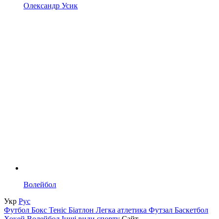
Олександр Усик
Волейбол
Укр
Рус
Футбол
Бокс
Теніс
Біатлон
Легка атлетика
Футзал
Баскетбол
Хокей
Волейбол
Інші види спорту
Сайт