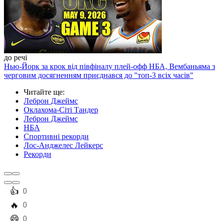
до речі
Нью-Йорк за крок від півфіналу плей-офф НБА, Вембаньяма з
черговим досягненням приєднався до "топ-3 всіх часів"
Читайте ще
:
Леброн Джеймс
Оклахома-Сіті Тандер
Леброн Джеймс
НБА
Спортивні рекорди
Лос-Анджелес Лейкерс
Рекорди
️👍
0
️🔥
0
️😄
0