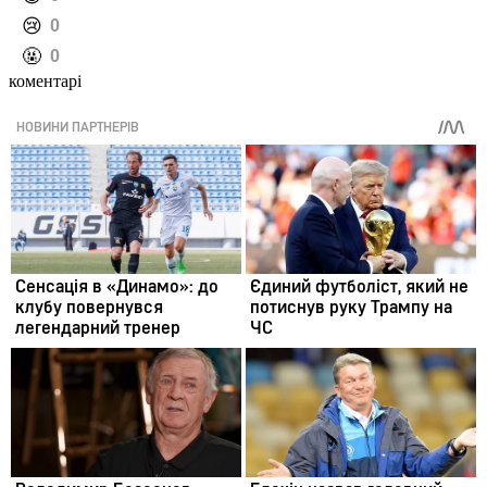
️😢
0
️🤬
0
коментарі