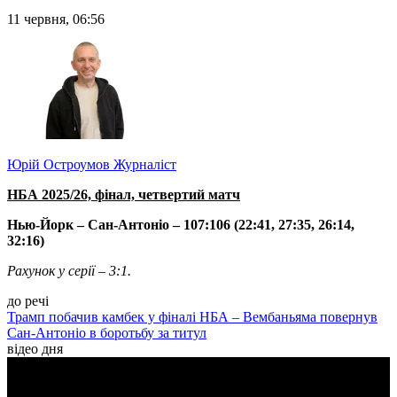
11 червня, 06:56
Юрій Остроумов
Журналіст
НБА 2025/26, фінал, четвертий матч
Нью-Йорк – Сан-Антоніо – 107:106 (22:41, 27:35, 26:14,
32:16)
Рахунок у серії – 3:1.
до речі
Трамп побачив камбек у фіналі НБА – Вембаньяма повернув
Сан-Антоніо в боротьбу за титул
відео дня