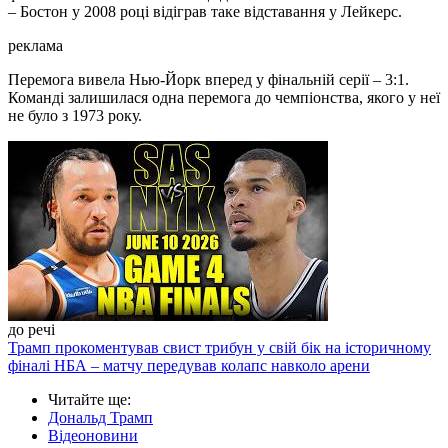
– Бостон у 2008 році відіграв таке відставання у Лейкерс.
реклама
Перемога вивела Нью-Йорк вперед у фінальній серії – 3:1.
Команді залишилася одна перемога до чемпіонства, якого у неї
не було з 1973 року.
до речі
Трамп прокоментував свист трибун у свій бік на історичному
фіналі НБА – матчу передував колапс навколо арени
Читайте ще
:
Дональд Трамп
Відеоновини