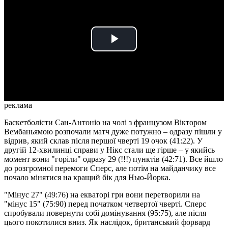
Play
Video
реклама
Баскетболісти Сан-Антоніо на чолі з французом Віктором
Вембаньямою розпочали матч дуже потужно – одразу пішли у
відрив, який склав після першої чверті 19 очок (41:22). У
другій 12-хвилинці справи у Нікс стали ще гірше – у якийсь
момент вони "горіли" одразу 29 (!!!) пунктів (42:71). Все йшло
до розгромної перемоги Сперс, але потім на майданчику все
почало мінятися на кращий бік для Нью-Йорка.
"Мінус 27" (49:76) на екваторі гри вони перетворили на
"мінус 15" (75:90) перед початком четвертої чверті. Сперс
спробували повернути собі домінування (95:75), але після
цього покотилися вниз. Як наслідок, британський форвард