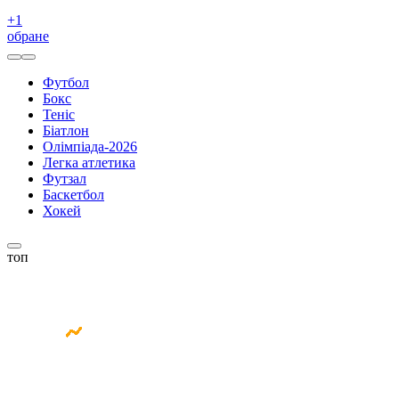
+
1
обране
Футбол
Бокс
Теніс
Біатлон
Олімпіада-2026
Легка атлетика
Футзал
Баскетбол
Хокей
топ