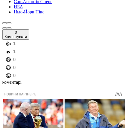
Сан-Антоніо Сперс
НБА
Нью-Йорк Нікс
0
Коментувати
️👍
1
️🔥
1
️😄
0
️😢
0
️🤬
0
коментарі