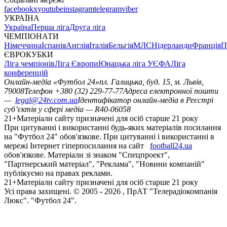
facebook
x
youtube
instagram
telegram
viber
УКРАЇНА
Україна
Перша ліга
Друга ліга
ЧЕМПІОНАТИ
Німеччина
Іспанія
Англія
Італія
Бельгія
МЛС
Нідерланди
Франція
П
ЄВРОКУБКИ
Ліга чемпіонів
Ліга Європи
Юнацька ліга УЄФА
Ліга
конференцій
Онлайн-медіа «Футбол 24»
пл. Галицька, буд. 15, м. Львів,
79008
Телефон +380 (32) 229-77-77
Адреса електронної пошти
—
legal@24tv.com.ua
Ідентифікатор онлайн-медіа в Реєстрі
суб’єктів у сфері медіа — R40-06058
21+
Матеріали сайту призначені для осіб старше 21 року
При цитуванні і використанні будь-яких матеріалів посилання
на "Футбол 24" обов'язкове. При цитуванні і використанні в
мережі Інтернет гіперпосилання на сайт
football24.ua
обов'язкове. Матеріали зі знаком "Спецпроект",
"Партнерський матеріал", "Реклама", "Новини компаній"
публікуємо на правах реклами.
21+
Матеріали сайту призначені для осіб старше 21 року
Усi права захищенi. © 2005 -
2026
, ПрАТ "Телерадіокомпанія
Люкс". "Футбол 24".