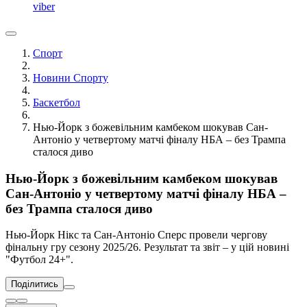
viber
Спорт
Новини Спорту
Баскетбол
Нью-Йорк з божевільним камбеком шокував Сан-
Антоніо у четвертому матчі фіналу НБА – без Трампа
сталося диво
Нью-Йорк з божевільним камбеком шокував
Сан-Антоніо у четвертому матчі фіналу НБА –
без Трампа сталося диво
Нью-Йорк Нікс та Сан-Антоніо Сперс провели чергову
фінальну гру сезону 2025/26. Результат та звіт – у цій новині
"Футбол 24+".
Поділитись