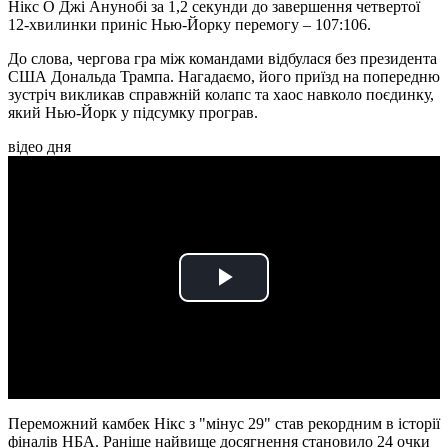
Нікс О Джі Анунобі за 1,2 секунди до завершення четвертої
12-хвилинки приніс Нью-Йорку перемогу – 107:106.
До слова, чергова гра між командами відбулася без президента
США Дональда Трампа. Нагадаємо, його приїзд на попередню
зустріч викликав справжній колапс та хаос навколо поєдинку,
який Нью-Йорк у підсумку програв.
відео дня
Play
Video
Переможний камбек Нікс з "мінус 29" став рекордним в історії
фіналів НБА. Раніше найвище досягнення становило 24 очки