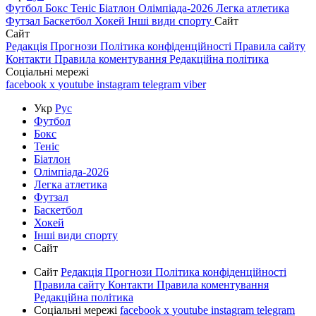
Футбол
Бокс
Теніс
Біатлон
Олімпіада-2026
Легка атлетика
Футзал
Баскетбол
Хокей
Інші види спорту
Сайт
Сайт
Редакція
Прогнози
Політика конфіденційності
Правила сайту
Контакти
Правила коментування
Редакційна політика
Соціальні мережі
facebook
x
youtube
instagram
telegram
viber
Укр
Рус
Футбол
Бокс
Теніс
Біатлон
Олімпіада-2026
Легка атлетика
Футзал
Баскетбол
Хокей
Інші види спорту
Сайт
Сайт
Редакція
Прогнози
Політика конфіденційності
Правила сайту
Контакти
Правила коментування
Редакційна політика
Соціальні мережі
facebook
x
youtube
instagram
telegram