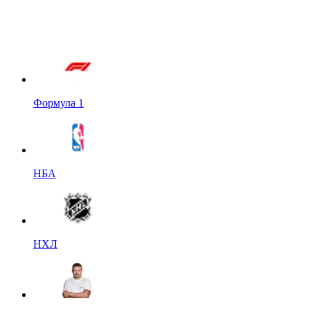
Формула 1
НБА
НХЛ