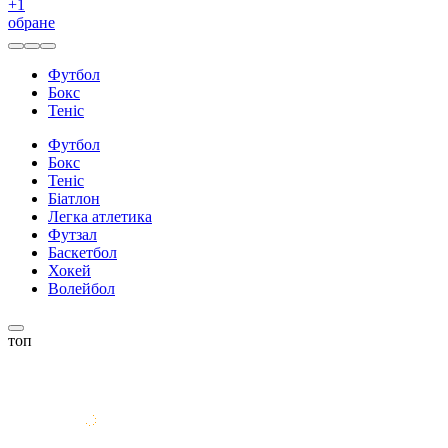
+
1
обране
Футбол
Бокс
Теніс
Футбол
Бокс
Теніс
Біатлон
Легка атлетика
Футзал
Баскетбол
Хокей
Волейбол
топ