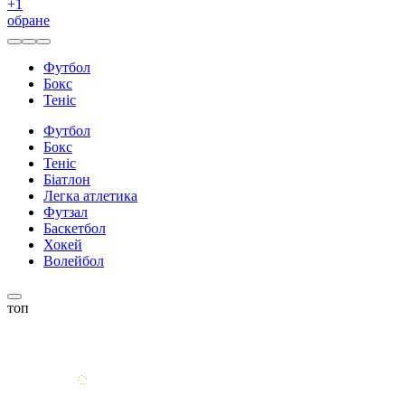
+
1
обране
Футбол
Бокс
Теніс
Футбол
Бокс
Теніс
Біатлон
Легка атлетика
Футзал
Баскетбол
Хокей
Волейбол
топ