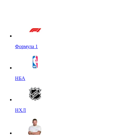
Формула 1
НБА
НХЛ