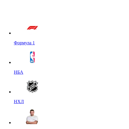
Формула 1
НБА
НХЛ