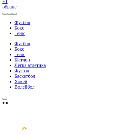
+
1
обране
Футбол
Бокс
Теніс
Футбол
Бокс
Теніс
Біатлон
Легка атлетика
Футзал
Баскетбол
Хокей
Волейбол
топ