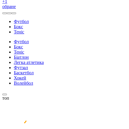
+
1
обране
Футбол
Бокс
Теніс
Футбол
Бокс
Теніс
Біатлон
Легка атлетика
Футзал
Баскетбол
Хокей
Волейбол
топ