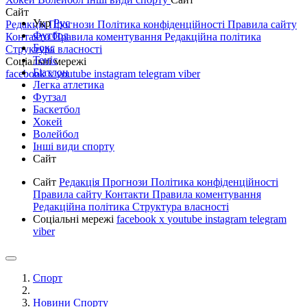
Сайт
Укр
Рус
Редакція
Прогнози
Політика конфіденційності
Правила сайту
Футбол
Контакти
Правила коментування
Редакційна політика
Бокс
Структура власності
Теніс
Соціальні мережі
Біатлон
facebook
x
youtube
instagram
telegram
viber
Легка атлетика
Футзал
Баскетбол
Хокей
Волейбол
Інші види спорту
Сайт
Сайт
Редакція
Прогнози
Політика конфіденційності
Правила сайту
Контакти
Правила коментування
Редакційна політика
Структура власності
Соціальні мережі
facebook
x
youtube
instagram
telegram
viber
Спорт
Новини Спорту