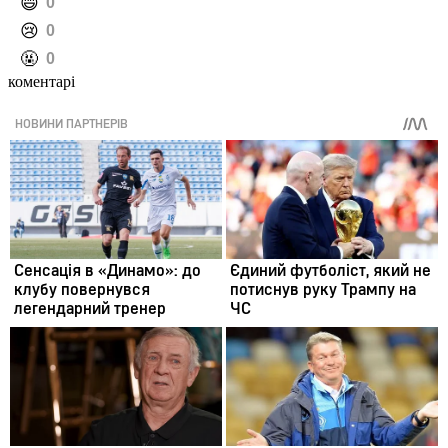
️😄
0
️😢
0
️🤬
0
коментарі