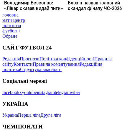
головна
матч-центр
прогнози
футбол +
Обране
САЙТ ФУТБОЛ 24
Редакція
Прогнози
Політика конфіденційності
Правила
сайту
Контакти
Правила коментування
Редакційна
політика
Структура власності
Соціальні мережі
facebook
x
youtube
instagram
telegram
viber
УКРАЇНА
Україна
Перша ліга
Друга ліга
ЧЕМПІОНАТИ