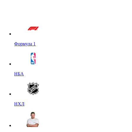
Формула 1
НБА
НХЛ