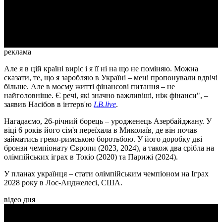
Video
реклама
Але я в цій країні виріс і я її ні на що не поміняю. Можна
сказати, те, що я заробляю в Україні – мені пропонували вдвічі
більше. Але в моєму житті фінансові питання – не
найголовніше. Є речі, які значно важливіші, ніж фінанси", –
заявив Насібов в інтерв'ю
LB.live
.
Нагадаємо, 26-річний борець – уродженець Азербайджану. У
віці 6 років його сім'я переїхала в Миколаїв, де він почав
займатись греко-римською боротьбою. У його доробку дві
бронзи чемпіонату Європи (2023, 2024), а також два срібла на
олімпійських іграх в Токіо (2020) та Парижі (2024).
У планах українця – стати олімпійським чемпіоном на Іграх
2028 року в Лос-Анджелесі, США.
відео дня