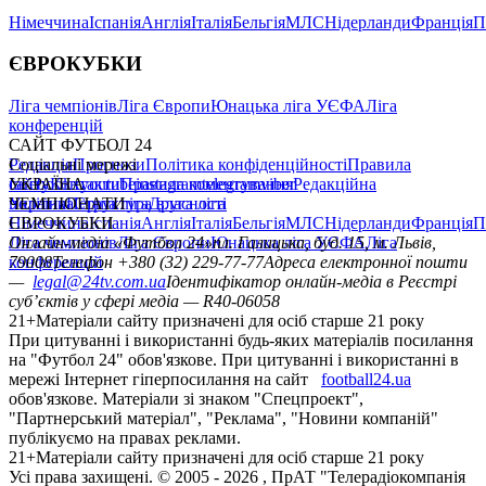
Німеччина
Іспанія
Англія
Італія
Бельгія
МЛС
Нідерланди
Франція
П
ЄВРОКУБКИ
Ліга чемпіонів
Ліга Європи
Юнацька ліга УЄФА
Ліга
конференцій
САЙТ ФУТБОЛ 24
Редакція
Соціальні мережі
Прогнози
Політика конфіденційності
Правила
сайту
facebook
УКРАЇНА
Контакти
x
youtube
Правила коментування
instagram
telegram
viber
Редакційна
політика
Україна
ЧЕМПІОНАТИ
Перша ліга
Структура власності
Друга ліга
Німеччина
ЄВРОКУБКИ
Іспанія
Англія
Італія
Бельгія
МЛС
Нідерланди
Франція
П
Ліга чемпіонів
Онлайн-медіа «Футбол 24»
Ліга Європи
Юнацька ліга УЄФА
пл. Галицька, буд. 15, м. Львів,
Ліга
конференцій
79008
Телефон +380 (32) 229-77-77
Адреса електронної пошти
—
legal@24tv.com.ua
Ідентифікатор онлайн-медіа в Реєстрі
суб’єктів у сфері медіа — R40-06058
21+
Матеріали сайту призначені для осіб старше 21 року
При цитуванні і використанні будь-яких матеріалів посилання
на "Футбол 24" обов'язкове. При цитуванні і використанні в
мережі Інтернет гіперпосилання на сайт
football24.ua
обов'язкове. Матеріали зі знаком "Спецпроект",
"Партнерський матеріал", "Реклама", "Новини компаній"
публікуємо на правах реклами.
21+
Матеріали сайту призначені для осіб старше 21 року
Усi права захищенi. © 2005 -
2026
, ПрАТ "Телерадіокомпанія