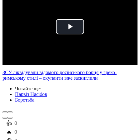
Play
Video
ЗСУ ліквідували відомого російського борця у греко-
римському стилі – окупанти вже заскиглили
Читайте ще
:
Парвіз Насібов
Боротьба
️👍
0
️🔥
0