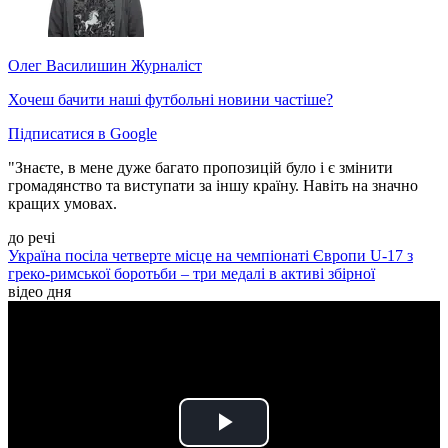
Олег Василишин
Журналіст
Хочеш бачити наші футбольні новини частіше?
Підписатися в Google
"Знаєте, в мене дуже багато пропозицій було і є змінити
громадянство та виступати за іншу країну. Навіть на значно
кращих умовах.
до речі
Україна посіла четверте місце на чемпіонаті Європи U-17 з
греко-римської боротьби – три медалі в активі збірної
відео дня
Play