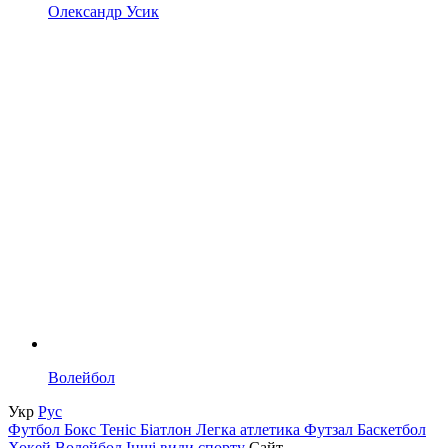
Олександр Усик
Волейбол
Укр
Рус
Футбол
Бокс
Теніс
Біатлон
Легка атлетика
Футзал
Баскетбол
Хокей
Волейбол
Інші види спорту
Сайт