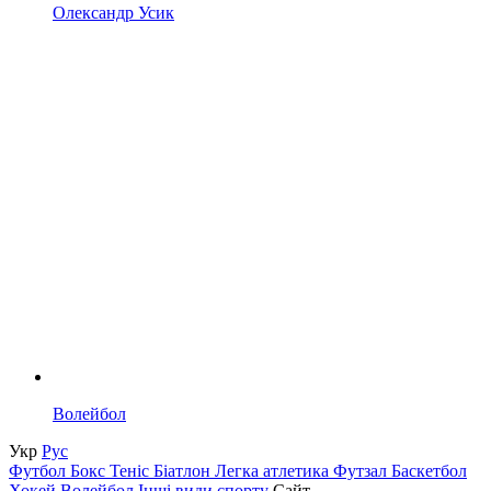
Олександр Усик
Волейбол
Укр
Рус
Футбол
Бокс
Теніс
Біатлон
Легка атлетика
Футзал
Баскетбол
Хокей
Волейбол
Інші види спорту
Сайт