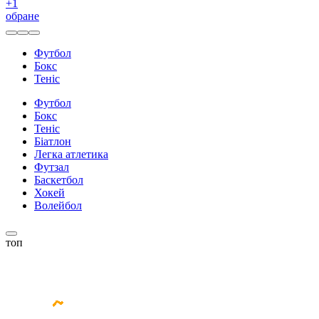
+
1
обране
Футбол
Бокс
Теніс
Футбол
Бокс
Теніс
Біатлон
Легка атлетика
Футзал
Баскетбол
Хокей
Волейбол
топ