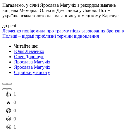
Нагадаємо, у січні Ярослава Магучіх з рекордом змагань
виграла Меморіал Олексія Дем'янюка у Львові. Потім
українка взяла золото на змаганнях у німецькому Карслуе.
до речі
Левченко повідомила про травму після завоювання бронзи в
Польщі – відомі приблизні терміни відновлення
Читайте ще
:
Юлія Левченко
Олег Дорощук
Ярослава Магучіх
Ярослава Магучіх
Стрибки у висоту
️👍
1
️🔥
0
️😄
0
️😢
0
️🤬
1