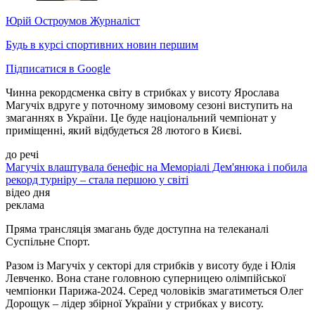
Юрій Остроумов
Журналіст
Будь в курсі спортивних новин першим
Підписатися в Google
Чинна рекордсменка світу в стрибках у висоту Ярослава
Магучіх вдруге у поточному зимовому сезоні виступить на
змаганнях в України. Це буде національний чемпіонат у
приміщенні, який відбудеться 28 лютого в Києві.
до речі
Магучіх влаштувала бенефіс на Меморіалі Дем'янюка і побила
рекорд турніру – стала першою у світі
відео дня
реклама
Пряма трансляція змагань буде доступна на телеканалі
Суспільне Спорт.
Разом із Магучіх у секторі для стрибків у висоту буде і Юлія
Левченко. Вона стане головною суперницею олімпійської
чемпіонки Парижа-2024. Серед чоловіків змагатиметься Олег
Дорощук – лідер збірної України у стрибках у висоту.