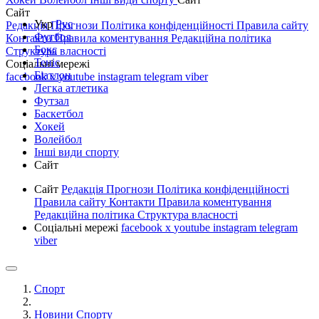
Сайт
Укр
Рус
Редакція
Прогнози
Політика конфіденційності
Правила сайту
Футбол
Контакти
Правила коментування
Редакційна політика
Бокс
Структура власності
Теніс
Соціальні мережі
Біатлон
facebook
x
youtube
instagram
telegram
viber
Легка атлетика
Футзал
Баскетбол
Хокей
Волейбол
Інші види спорту
Сайт
Сайт
Редакція
Прогнози
Політика конфіденційності
Правила сайту
Контакти
Правила коментування
Редакційна політика
Структура власності
Соціальні мережі
facebook
x
youtube
instagram
telegram
viber
Спорт
Новини Спорту