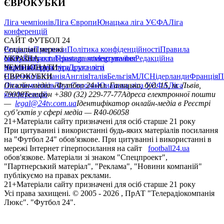
ЄВРОКУБКИ
Ліга чемпіонів
Ліга Європи
Юнацька ліга УЄФА
Ліга
конференцій
САЙТ ФУТБОЛ 24
Редакція
Соціальні мережі
Прогнози
Політика конфіденційності
Правила
сайту
facebook
УКРАЇНА
Контакти
x
youtube
Правила коментування
instagram
telegram
viber
Редакційна
політика
Україна
ЧЕМПІОНАТИ
Перша ліга
Структура власності
Друга ліга
Німеччина
ЄВРОКУБКИ
Іспанія
Англія
Італія
Бельгія
МЛС
Нідерланди
Франція
П
Ліга чемпіонів
Онлайн-медіа «Футбол 24»
Ліга Європи
Юнацька ліга УЄФА
пл. Галицька, буд. 15, м. Львів,
Ліга
конференцій
79008
Телефон +380 (32) 229-77-77
Адреса електронної пошти
—
legal@24tv.com.ua
Ідентифікатор онлайн-медіа в Реєстрі
суб’єктів у сфері медіа — R40-06058
21+
Матеріали сайту призначені для осіб старше 21 року
При цитуванні і використанні будь-яких матеріалів посилання
на "Футбол 24" обов'язкове. При цитуванні і використанні в
мережі Інтернет гіперпосилання на сайт
football24.ua
обов'язкове. Матеріали зі знаком "Спецпроект",
"Партнерський матеріал", "Реклама", "Новини компаній"
публікуємо на правах реклами.
21+
Матеріали сайту призначені для осіб старше 21 року
Усi права захищенi. © 2005 -
2026
, ПрАТ "Телерадіокомпанія
Люкс". "Футбол 24".