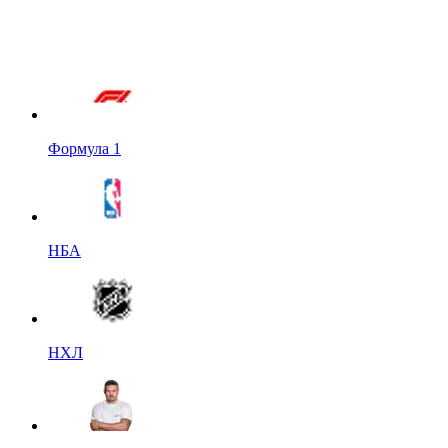
Формула 1
НБА
НХЛ