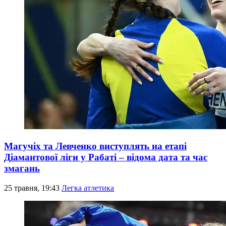
Магучіх та Левченко виступлять на етапі
Діамантової ліги у Рабаті – відома дата та час
змагань
25 травня, 19:43
Легка атлетика