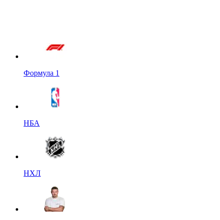
Формула 1
НБА
НХЛ