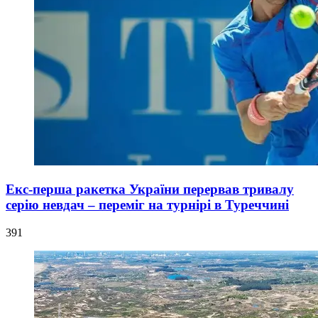
Екс-перша ракетка України перервав тривалу
серію невдач – переміг на турнірі в Туреччині
391