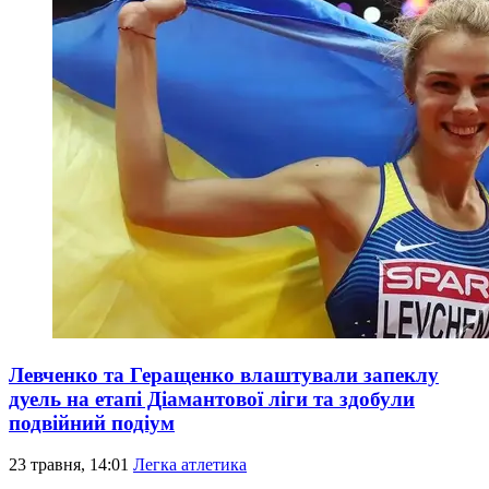
Левченко та Геращенко влаштували запеклу
дуель на етапі Діамантової ліги та здобули
подвійний подіум
23 травня, 14:01
Легка атлетика