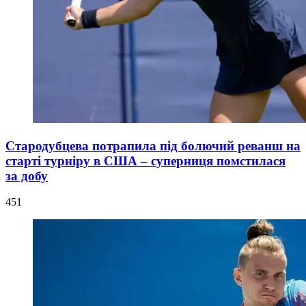
Стародубцева потрапила під болючий реванш на
старті турніру в США – суперниця помстилася
за добу
451