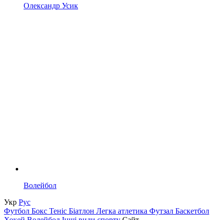
Олександр Усик
Волейбол
Укр
Рус
Футбол
Бокс
Теніс
Біатлон
Легка атлетика
Футзал
Баскетбол
Хокей
Волейбол
Інші види спорту
Сайт