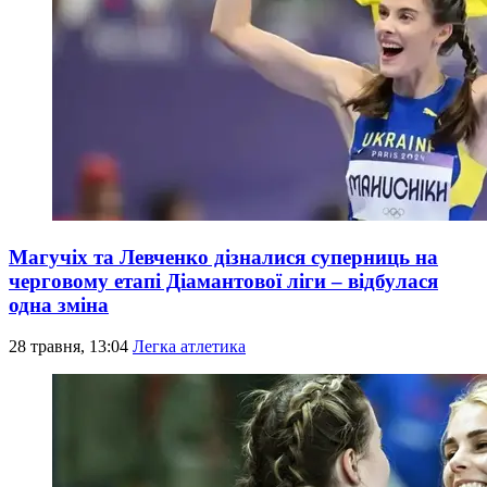
Магучіх та Левченко дізналися суперниць на
черговому етапі Діамантової ліги – відбулася
одна зміна
28 травня, 13:04
Легка атлетика