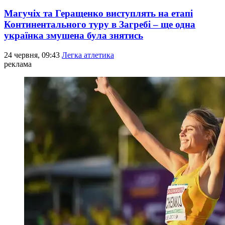
Магучіх та Геращенко виступлять на етапі
Континентального туру в Загребі – ще одна
українка змушена була знятись
24 червня, 09:43
Легка атлетика
реклама