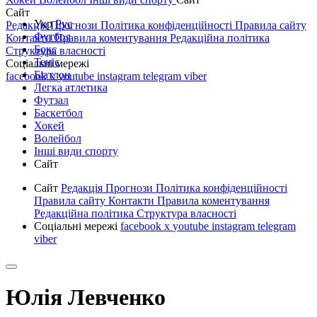
Сайт
Укр
Рус
Редакція
Прогнози
Політика конфіденційності
Правила сайту
Футбол
Контакти
Правила коментування
Редакційна політика
Бокс
Структура власності
Теніс
Соціальні мережі
Біатлон
facebook
x
youtube
instagram
telegram
viber
Легка атлетика
Футзал
Баскетбол
Хокей
Волейбол
Інші види спорту
Сайт
Сайт
Редакція
Прогнози
Політика конфіденційності
Правила сайту
Контакти
Правила коментування
Редакційна політика
Структура власності
Соціальні мережі
facebook
x
youtube
instagram
telegram
viber
Юлія Левченко