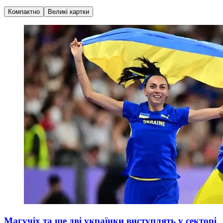
Компактно
Великі картки
Магучіх та ще дві українки виступлять у секторі