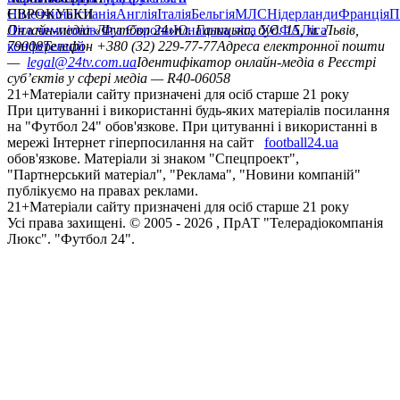
Німеччина
ЄВРОКУБКИ
Іспанія
Англія
Італія
Бельгія
МЛС
Нідерланди
Франція
П
Ліга чемпіонів
Онлайн-медіа «Футбол 24»
Ліга Європи
Юнацька ліга УЄФА
пл. Галицька, буд. 15, м. Львів,
Ліга
конференцій
79008
Телефон +380 (32) 229-77-77
Адреса електронної пошти
—
legal@24tv.com.ua
Ідентифікатор онлайн-медіа в Реєстрі
суб’єктів у сфері медіа — R40-06058
21+
Матеріали сайту призначені для осіб старше 21 року
При цитуванні і використанні будь-яких матеріалів посилання
на "Футбол 24" обов'язкове. При цитуванні і використанні в
мережі Інтернет гіперпосилання на сайт
football24.ua
обов'язкове. Матеріали зі знаком "Спецпроект",
"Партнерський матеріал", "Реклама", "Новини компаній"
публікуємо на правах реклами.
21+
Матеріали сайту призначені для осіб старше 21 року
Усi права захищенi. © 2005 -
2026
, ПрАТ "Телерадіокомпанія
Люкс". "Футбол 24".