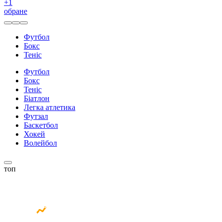
+
1
обране
Футбол
Бокс
Теніс
Футбол
Бокс
Теніс
Біатлон
Легка атлетика
Футзал
Баскетбол
Хокей
Волейбол
топ