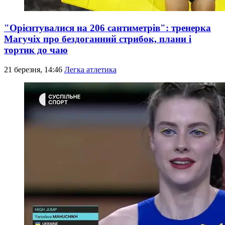
"Орієнтувалися на 206 сантиметрів": тренерка
Магучіх про бездоганний стрибок, плани і
тортик до чаю
21 березня, 14:46
Легка атлетика