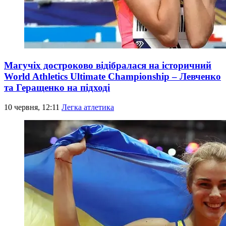
Магучіх достроково відібралася на історичний
World Athletics Ultimate Championship – Левченко
та Геращенко на підході
10 червня, 12:11
Легка атлетика