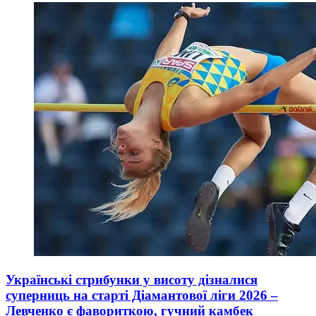
Українські стрибунки у висоту дізналися
суперниць на старті Діамантової ліги 2026 –
Левченко є фавориткою, гучний камбек