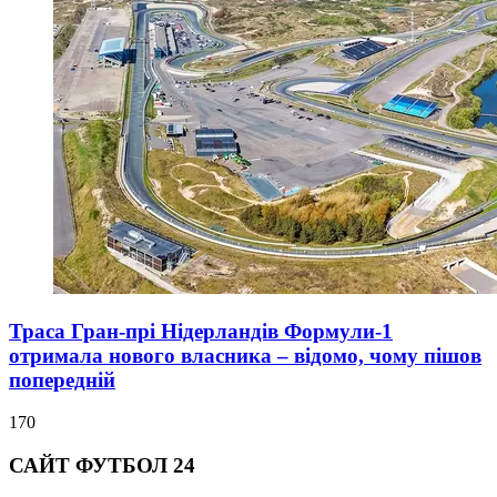
Траса Гран-прі Нідерландів Формули-1
отримала нового власника – відомо, чому пішов
попередній
170
САЙТ ФУТБОЛ 24