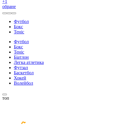
+
1
обране
Футбол
Бокс
Теніс
Футбол
Бокс
Теніс
Біатлон
Легка атлетика
Футзал
Баскетбол
Хокей
Волейбол
топ