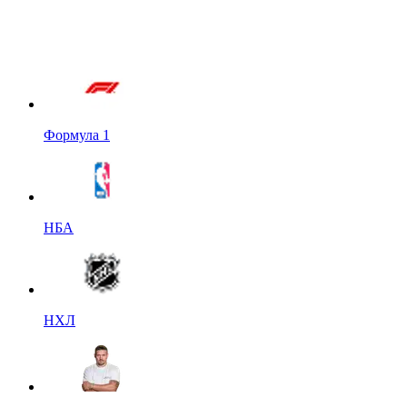
Формула 1
НБА
НХЛ