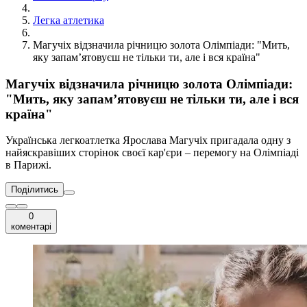
Легка атлетика
Магучіх відзначила річницю золота Олімпіади: "Мить,
яку запамʼятовуєш не тільки ти, але і вся країна"
Магучіх відзначила річницю золота Олімпіади:
"Мить, яку запамʼятовуєш не тільки ти, але і вся
країна"
Українська легкоатлетка Ярослава Магучіх пригадала одну з
найяскравіших сторінок своєї кар'єри – перемогу на Олімпіаді
в Парижі.
Поділитись
0
коментарі