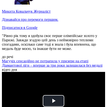
Микита Ковальчук
Журналіст
Дізнавайся про перемоги першим.
Підписатися в Google
"Рівно рік тому я здобула своє перше олімпійське золото у
Парижі. Завжди згадую цей день з неймовірно теплими
спогадами, оскільки саме тоді я знала і була впевнена, що
медаль буде моєю, та інакше бути не може.
до речі
Магучіх сенсаційно не потрапила у призери на етапі
Діамантової ліги – вперше за три роки залишилася без медалі
відео дня
Play