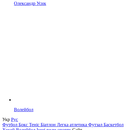
Олександр Усик
Волейбол
Укр
Рус
Футбол
Бокс
Теніс
Біатлон
Легка атлетика
Футзал
Баскетбол
Хокей
Волейбол
Інші види спорту
Сайт