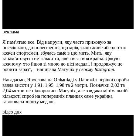
Video
реклама
Я памʼятаю все. Від напруги, яку часто приховую за
посмішкою, до полегшення, що мрія, якою живе абсолютно
кожен спортсмен, збулась саме в цю мить. Мить, яку
запамʼятовуєш не тільки ти, але і вся твоя країна. Дякую
кожному, хто йшов зі мною до цієї медалі, і продовжує це
робити зараз", – написала Магучіх у
своєму Instagram
.
Нагадаємо, Ярослава на Олімпіаді у Парижі з першої спроби
взяла висоти у 1,91, 1,95, 1,98 та 2 метри. Позначки 2,02 та
2,04 метри не підкорились Магучіх, але завдяки мінімальній
кількості спроб на попередніх планках саме українка
завоювала золоту медаль.
відео дня