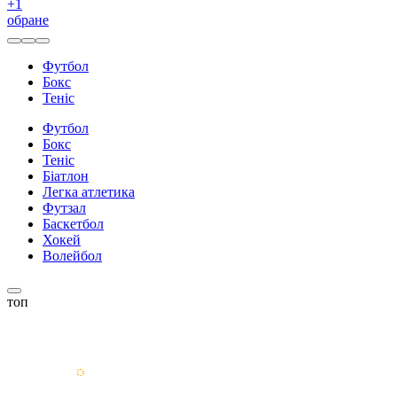
+
1
обране
Футбол
Бокс
Теніс
Футбол
Бокс
Теніс
Біатлон
Легка атлетика
Футзал
Баскетбол
Хокей
Волейбол
топ