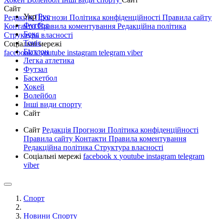
Сайт
Укр
Рус
Редакція
Прогнози
Політика конфіденційності
Правила сайту
Футбол
Контакти
Правила коментування
Редакційна політика
Бокс
Структура власності
Теніс
Соціальні мережі
Біатлон
facebook
x
youtube
instagram
telegram
viber
Легка атлетика
Футзал
Баскетбол
Хокей
Волейбол
Інші види спорту
Сайт
Сайт
Редакція
Прогнози
Політика конфіденційності
Правила сайту
Контакти
Правила коментування
Редакційна політика
Структура власності
Соціальні мережі
facebook
x
youtube
instagram
telegram
viber
Спорт
Новини Спорту