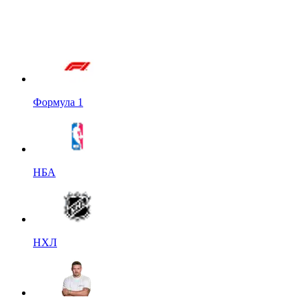
Формула 1
НБА
НХЛ