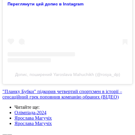
Переглянути цей допис в Instagram
Допис, поширений Yaroslava Mahuchikh (@rosya_dp)
"Планку Бубки" підкорив четвертий спортсмен в історії –
сенсаційний грек поповнив компанію обраних (ВІДЕО)
Читайте ще
:
Олімпіада-2024
Ярослава Магучіх
Ярослава Магучіх