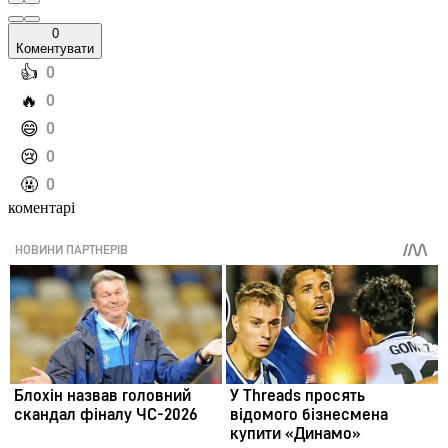
0
Коментувати
️👍
0
️🔥
0
️😄
0
️😢
0
️🤬
0
коментарі