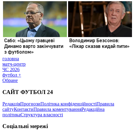
головна
матч-центр
ЧС 2026
футбол +
Обране
САЙТ ФУТБОЛ 24
Редакція
Прогнози
Політика конфіденційності
Правила
сайту
Контакти
Правила коментування
Редакційна
політика
Структура власності
Соціальні мережі