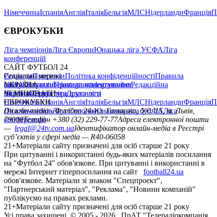
Німеччина
Іспанія
Англія
Італія
Бельгія
МЛС
Нідерланди
Франція
П
ЄВРОКУБКИ
Ліга чемпіонів
Ліга Європи
Юнацька ліга УЄФА
Ліга
конференцій
САЙТ ФУТБОЛ 24
Редакція
Соціальні мережі
Прогнози
Політика конфіденційності
Правила
сайту
facebook
УКРАЇНА
Контакти
x
youtube
Правила коментування
instagram
telegram
viber
Редакційна
політика
Україна
ЧЕМПІОНАТИ
Перша ліга
Структура власності
Друга ліга
Німеччина
ЄВРОКУБКИ
Іспанія
Англія
Італія
Бельгія
МЛС
Нідерланди
Франція
П
Ліга чемпіонів
Онлайн-медіа «Футбол 24»
Ліга Європи
Юнацька ліга УЄФА
пл. Галицька, буд. 15, м. Львів,
Ліга
конференцій
79008
Телефон +380 (32) 229-77-77
Адреса електронної пошти
—
legal@24tv.com.ua
Ідентифікатор онлайн-медіа в Реєстрі
суб’єктів у сфері медіа — R40-06058
21+
Матеріали сайту призначені для осіб старше 21 року
При цитуванні і використанні будь-яких матеріалів посилання
на "Футбол 24" обов'язкове. При цитуванні і використанні в
мережі Інтернет гіперпосилання на сайт
football24.ua
обов'язкове. Матеріали зі знаком "Спецпроект",
"Партнерський матеріал", "Реклама", "Новини компаній"
публікуємо на правах реклами.
21+
Матеріали сайту призначені для осіб старше 21 року
Усi права захищенi. © 2005 -
2026
, ПрАТ "Телерадіокомпанія