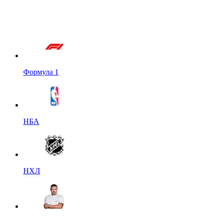
Формула 1
НБА
НХЛ