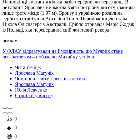
Наприкінці змагання кілька разів переривали через дощ. В
результаті Ярослава не змогла взяти потрібну висоту і зайняла
лише третє місце (1,97 м). Бронзу з українкою розділила
сербська стрибунка Ангеліна Топіч. Переможницею стала
Нікола Оліслагерс з Австралії. Срібло отримала Марія Жодзік
із Польщі, яка перевершила свій життєвий рекорд.
реклама
У ФЛАУ відреагували на ймовірність, що Мудрик стане
легкоатлетом – побажали Михайлу успіхів
Читайте ще
:
Ярослава Магучіх
Чемпіонат світу з легкої атлетики
Ярослава Магучіх
Юлія Левченко
Стрибки у висоту
️👍
0
️🔥
0
️😄
0