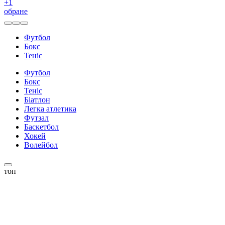
+
1
обране
Футбол
Бокс
Теніс
Футбол
Бокс
Теніс
Біатлон
Легка атлетика
Футзал
Баскетбол
Хокей
Волейбол
топ