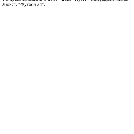
Люкс". "Футбол 24".