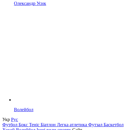
Олександр Усик
Волейбол
Укр
Рус
Футбол
Бокс
Теніс
Біатлон
Легка атлетика
Футзал
Баскетбол
Хокей
Волейбол
Інші види спорту
Сайт