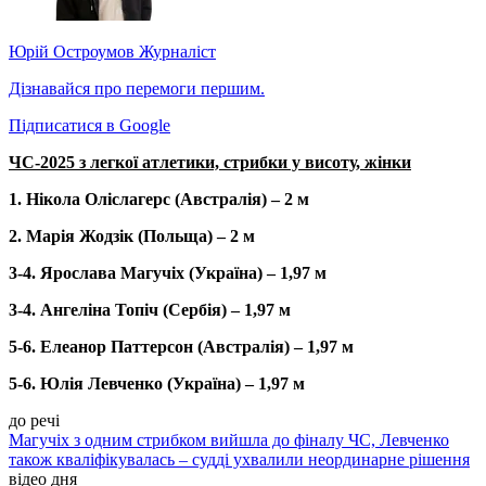
Юрій Остроумов
Журналіст
Дізнавайся про перемоги першим.
Підписатися в Google
ЧС-2025 з легкої атлетики, стрибки у висоту, жінки
1. Нікола Оліслагерс (Австралія) – 2 м
2. Марія Жодзік (Польща) – 2 м
3-4. Ярослава Магучіх (Україна) – 1,97 м
3-4. Ангеліна Топіч (Сербія) – 1,97 м
5-6. Елеанор Паттерсон (Австралія) – 1,97 м
5-6. Юлія Левченко (Україна) – 1,97 м
до речі
Магучіх з одним стрибком вийшла до фіналу ЧС, Левченко
також кваліфікувалась – судді ухвалили неординарне рішення
відео дня