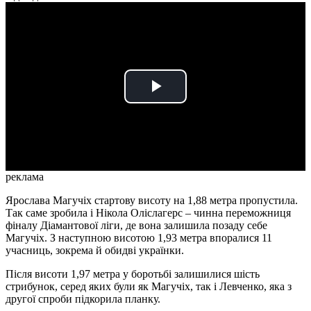
Play
Video
реклама
Ярослава Магучіх стартову висоту на 1,88 метра пропустила.
Так саме зробила і Нікола Оліслагерс – чинна переможниця
фіналу Діамантової ліги, де вона залишила позаду себе
Магучіх. З наступною висотою 1,93 метра впоралися 11
учасниць, зокрема й обидві українки.
Після висоти 1,97 метра у боротьбі залишилися шість
стрибунок, серед яких були як Магучіх, так і Левченко, яка з
другої спроби підкорила планку.