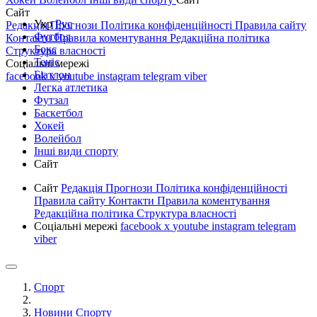
Сайт
Укр
Рус
Редакція
Прогнози
Політика конфіденційності
Правила сайту
Футбол
Контакти
Правила коментування
Редакційна політика
Бокс
Структура власності
Теніс
Соціальні мережі
Біатлон
facebook
x
youtube
instagram
telegram
viber
Легка атлетика
Футзал
Баскетбол
Хокей
Волейбол
Інші види спорту
Сайт
Сайт
Редакція
Прогнози
Політика конфіденційності
Правила сайту
Контакти
Правила коментування
Редакційна політика
Структура власності
Соціальні мережі
facebook
x
youtube
instagram
telegram
viber
Спорт
Новини Спорту