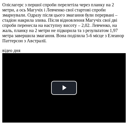
Оліслагерс з першої спроби перелетіла через планку на 2
метри, а ось Магучіх і Левченко свої стартові спроби
змарнували. Одразу після цього змагання були перервані –
стадіон накрила злива. Після відновлення Магучіх свої дві
спроби перенесла на наступну висоту – 2,02. Левченко, на
жаль, планку на 2 метри не підкорила та з результатом 1,97
метра завершила змагання. Вона поділила 5-6 місце з Елеанор
Паттерсон з Австралії.
відео дня
Play
Video