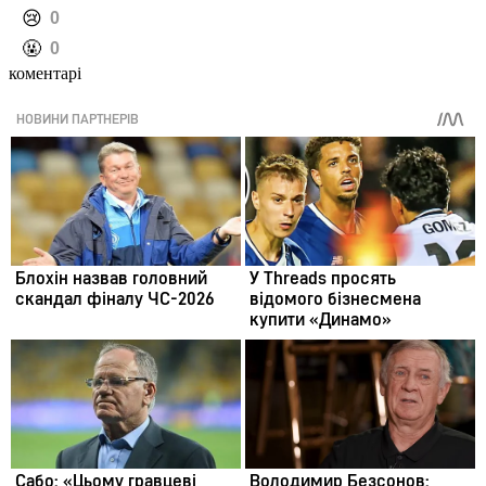
️😢
0
️🤬
0
коментарі