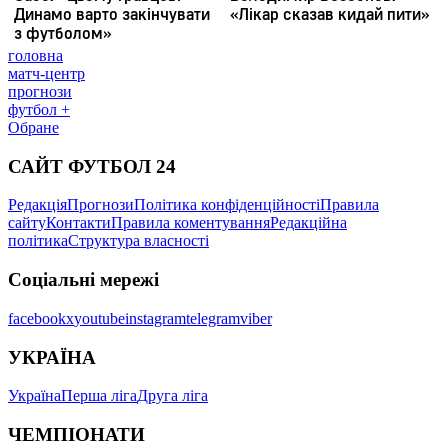
головна
матч-центр
прогнози
футбол +
Обране
САЙТ ФУТБОЛ 24
Редакція
Прогнози
Політика конфіденційності
Правила
сайту
Контакти
Правила коментування
Редакційна
політика
Структура власності
Соціальні мережі
facebook
x
youtube
instagram
telegram
viber
УКРАЇНА
Україна
Перша ліга
Друга ліга
ЧЕМПІОНАТИ