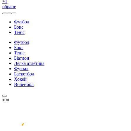
+
1
обране
Футбол
Бокс
Теніс
Футбол
Бокс
Теніс
Біатлон
Легка атлетика
Футзал
Баскетбол
Хокей
Волейбол
топ