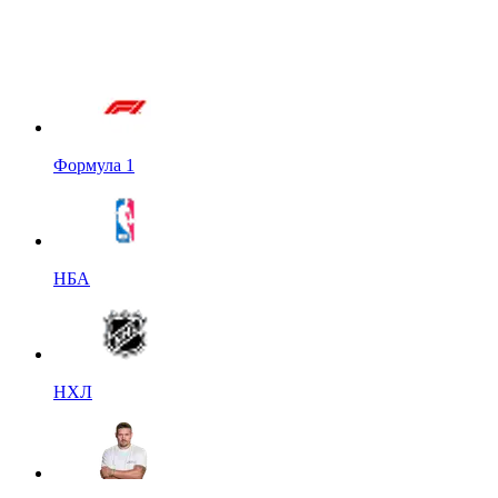
Формула 1
НБА
НХЛ