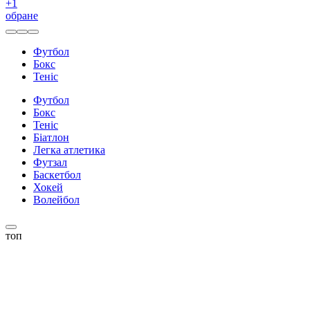
+
1
обране
Футбол
Бокс
Теніс
Футбол
Бокс
Теніс
Біатлон
Легка атлетика
Футзал
Баскетбол
Хокей
Волейбол
топ