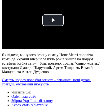
Play
Video
Як відомо, минулого сезону саме у Нове Месті чоловіча
команда України вперше за п'ять років зійшла на подіум
естафети Кубка світу – була третьою. Тоді за "синьо-жовтих"
виступали Дмитро Підручний, Артем Тищенко, Віталій
Мандзин та Антон Дудченко.
Смерть норвезького біатлоніста – з'явились нові деталі
трагедії, обставини шокують
Читайте ще
:
Олімпіада 2026
Збірна України з біатлону
Кубок світу з біатлону