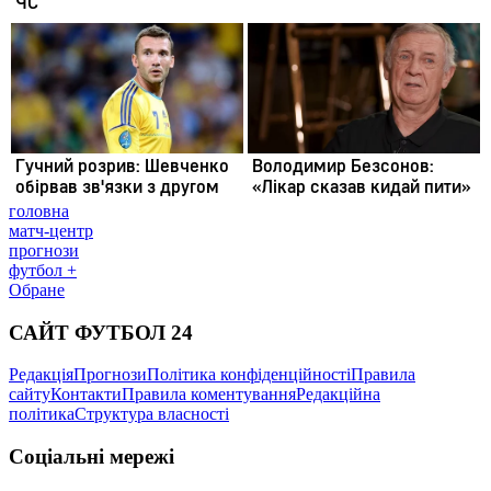
головна
матч-центр
прогнози
футбол +
Обране
САЙТ ФУТБОЛ 24
Редакція
Прогнози
Політика конфіденційності
Правила
сайту
Контакти
Правила коментування
Редакційна
політика
Структура власності
Соціальні мережі