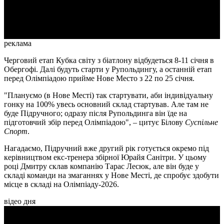
Video
реклама
Черговий етап Кубка світу з біатлону відбудеться 8-11 січня в
Обергофі. Далі будуть старти у Рупольдингу, а останній етап
перед Олімпіадою прийме Нове Место з 22 по 25 січня.
"Плануємо (в Нове Месті) так стартувати, аби індивідуальну
гонку на 100% увесь основний склад стартував. Але там не
буде Підручного; одразу після Рупольдинга він їде на
підготовчий збір перед Олімпіадою", – цитує Білову
Суспільне
Спорт
.
Нагадаємо, Підручний вже другий рік готується окремо під
керівництвом екс-тренера збірної Юрайя Санітри. У цьому
році Дмитру склав компанію Тарас Лесюк, але він буде у
складі команди на змаганнях у Нове Месті, де спробує здобути
місце в складі на Олімпіаду-2026.
відео дня