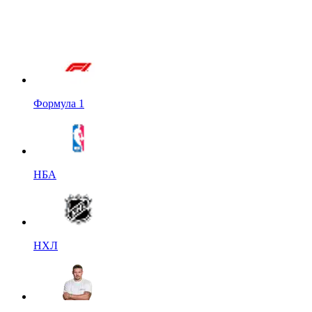
Формула 1
НБА
НХЛ