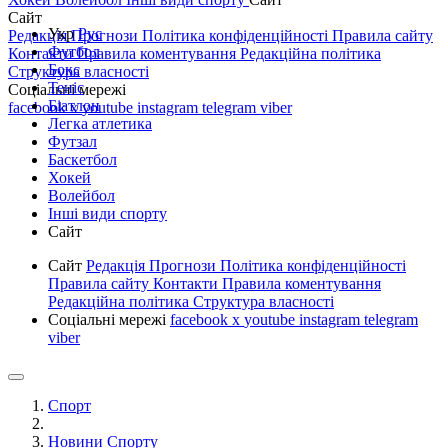
Сайт
Укр
Рус
Редакція
Прогнози
Політика конфіденційності
Правила сайту
Футбол
Контакти
Правила коментування
Редакційна політика
Бокс
Структура власності
Теніс
Соціальні мережі
Біатлон
facebook
x
youtube
instagram
telegram
viber
Легка атлетика
Футзал
Баскетбол
Хокей
Волейбол
Інші види спорту
Сайт
Сайт
Редакція
Прогнози
Політика конфіденційності
Правила сайту
Контакти
Правила коментування
Редакційна політика
Структура власності
Соціальні мережі
facebook
x
youtube
instagram
telegram
viber
Спорт
Новини Спорту