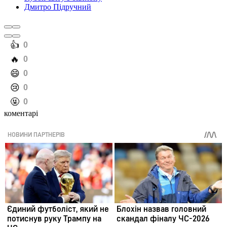
Дмитро Підручний
️👍
0
️🔥
0
️😄
0
️😢
0
️🤬
0
коментарі