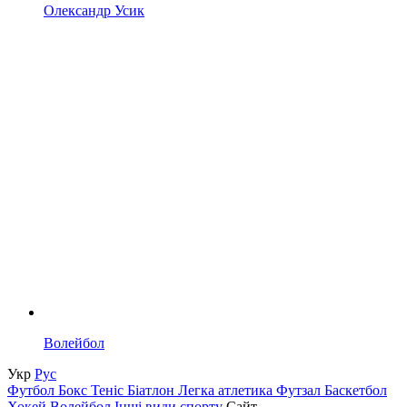
Олександр Усик
Волейбол
Укр
Рус
Футбол
Бокс
Теніс
Біатлон
Легка атлетика
Футзал
Баскетбол
Хокей
Волейбол
Інші види спорту
Сайт