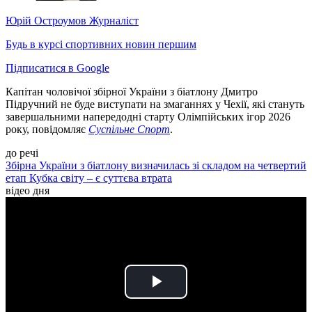
Юрій Остроумов
Журналіст
Будь в курсі спортивних новин першим
Підписатися в Google
Капітан чоловічої збірної України з біатлону Дмитро
Підручний не буде виступати на змаганнях у Чехії, які стануть
завершальними напередодні старту Олімпійських ігор 2026
року, повідомляє
Суспільне Спорт
.
до речі
Збірна України з біатлону визначилась зі складом на четвертий
етап Кубка світу – є суттєва втрата
відео дня
Play