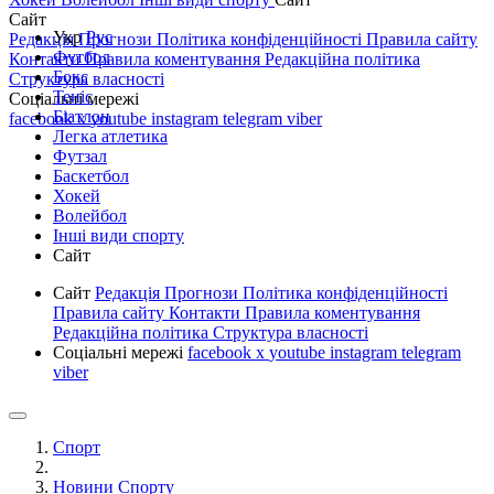
Сайт
Укр
Рус
Редакція
Прогнози
Політика конфіденційності
Правила сайту
Футбол
Контакти
Правила коментування
Редакційна політика
Бокс
Структура власності
Теніс
Соціальні мережі
Біатлон
facebook
x
youtube
instagram
telegram
viber
Легка атлетика
Футзал
Баскетбол
Хокей
Волейбол
Інші види спорту
Сайт
Сайт
Редакція
Прогнози
Політика конфіденційності
Правила сайту
Контакти
Правила коментування
Редакційна політика
Структура власності
Соціальні мережі
facebook
x
youtube
instagram
telegram
viber
Спорт
Новини Спорту