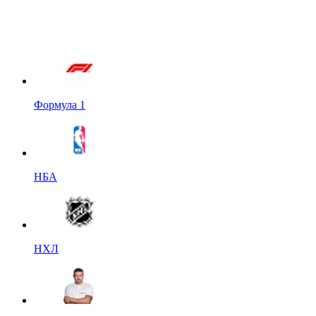
Формула 1
НБА
НХЛ