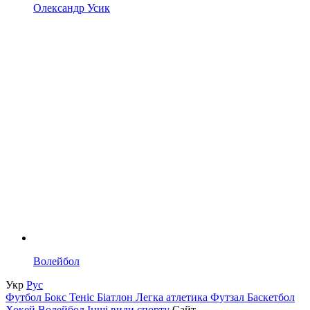
Олександр Усик
Волейбол
Укр
Рус
Футбол
Бокс
Теніс
Біатлон
Легка атлетика
Футзал
Баскетбол
Хокей
Волейбол
Інші види спорту
Сайт