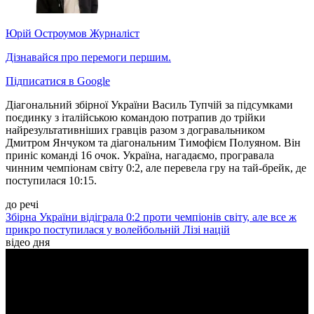
Юрій Остроумов
Журналіст
Дізнавайся про перемоги першим.
Підписатися в Google
Діагональний збірної України Василь Тупчій за підсумками
поєдинку з італійською командою потрапив до трійки
найрезультативніших гравців разом з догравальником
Дмитром Янчуком та діагональним Тимофієм Полуяном. Він
приніс команді 16 очок. Україна, нагадаємо, програвала
чинним чемпіонам світу 0:2, але перевела гру на тай-брейк, де
поступилася 10:15.
до речі
Збірна України відіграла 0:2 проти чемпіонів світу, але все ж
прикро поступилася у волейбольній Лізі націй
відео дня