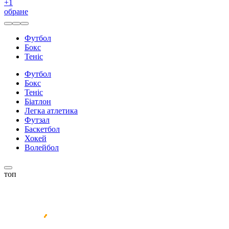
+
1
обране
Футбол
Бокс
Теніс
Футбол
Бокс
Теніс
Біатлон
Легка атлетика
Футзал
Баскетбол
Хокей
Волейбол
топ