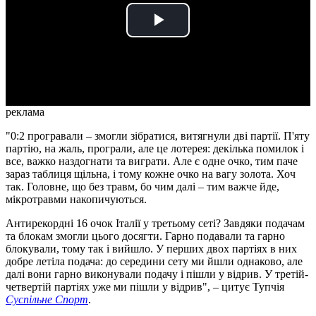
Play
Video
реклама
"0:2 програвали – змогли зібратися, витягнули дві партії. П'яту
партію, на жаль, програли, але це лотерея: декілька помилок і
все, важко наздогнати та виграти. Але є одне очко, тим паче
зараз таблиця щільна, і тому кожне очко на вагу золота. Хоч
так. Головне, що без травм, бо чим далі – тим важче йде,
мікротравми накопичуються.
Антирекордні 16 очок Італії у третьому сеті? Завдяки подачам
та блокам змогли цього досягти. Гарно подавали та гарно
блокували, тому так і вийшло. У перших двох партіях в них
добре летіла подача: до середини сету ми йшли однаково, але
далі вони гарно виконували подачу і пішли у відрив. У третій-
четвертій партіях уже ми пішли у відрив", – цитує Тупчія
Суспільне Спорт
.