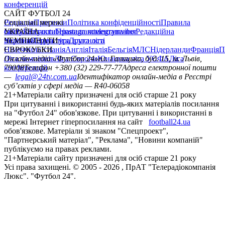
конференцій
САЙТ ФУТБОЛ 24
Редакція
Соціальні мережі
Прогнози
Політика конфіденційності
Правила
сайту
facebook
УКРАЇНА
Контакти
x
youtube
Правила коментування
instagram
telegram
viber
Редакційна
політика
Україна
ЧЕМПІОНАТИ
Перша ліга
Структура власності
Друга ліга
Німеччина
ЄВРОКУБКИ
Іспанія
Англія
Італія
Бельгія
МЛС
Нідерланди
Франція
П
Ліга чемпіонів
Онлайн-медіа «Футбол 24»
Ліга Європи
Юнацька ліга УЄФА
пл. Галицька, буд. 15, м. Львів,
Ліга
конференцій
79008
Телефон +380 (32) 229-77-77
Адреса електронної пошти
—
legal@24tv.com.ua
Ідентифікатор онлайн-медіа в Реєстрі
суб’єктів у сфері медіа — R40-06058
21+
Матеріали сайту призначені для осіб старше 21 року
При цитуванні і використанні будь-яких матеріалів посилання
на "Футбол 24" обов'язкове. При цитуванні і використанні в
мережі Інтернет гіперпосилання на сайт
football24.ua
обов'язкове. Матеріали зі знаком "Спецпроект",
"Партнерський матеріал", "Реклама", "Новини компаній"
публікуємо на правах реклами.
21+
Матеріали сайту призначені для осіб старше 21 року
Усi права захищенi. © 2005 -
2026
, ПрАТ "Телерадіокомпанія
Люкс". "Футбол 24".