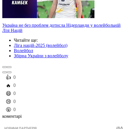
Україна не без проблем дотисла Нідерланди у волейбольній
Лізі Націй
Читайте ще
:
Ліга націй-2025 (волейбол)
Волейбол
Збірна України з волейболу
️👍
0
️🔥
0
️😄
0
️😢
0
️🤬
0
коментарі