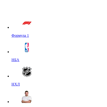
Формула 1
НБА
НХЛ