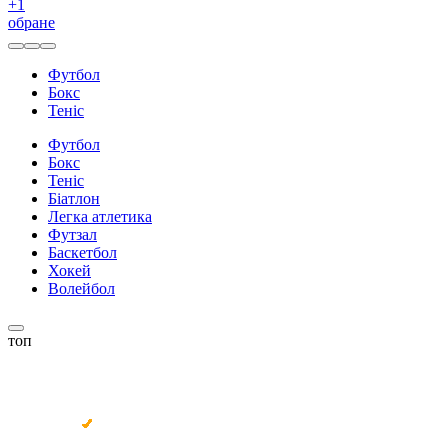
+
1
обране
Футбол
Бокс
Теніс
Футбол
Бокс
Теніс
Біатлон
Легка атлетика
Футзал
Баскетбол
Хокей
Волейбол
топ