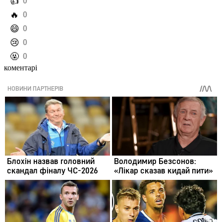
️👍
0
️🔥
0
️😄
0
️😢
0
️🤬
0
коментарі