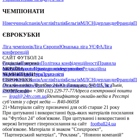
ЧЕМПІОНАТИ
Німеччина
Іспанія
Англія
Італія
Бельгія
МЛС
Нідерланди
Франція
П
ЄВРОКУБКИ
Ліга чемпіонів
Ліга Європи
Юнацька ліга УЄФА
Ліга
конференцій
САЙТ ФУТБОЛ 24
Редакція
Соціальні мережі
Прогнози
Політика конфіденційності
Правила
сайту
facebook
УКРАЇНА
Контакти
x
youtube
Правила коментування
instagram
telegram
viber
Редакційна
політика
Україна
ЧЕМПІОНАТИ
Перша ліга
Структура власності
Друга ліга
Німеччина
ЄВРОКУБКИ
Іспанія
Англія
Італія
Бельгія
МЛС
Нідерланди
Франція
П
Ліга чемпіонів
Онлайн-медіа «Футбол 24»
Ліга Європи
Юнацька ліга УЄФА
пл. Галицька, буд. 15, м. Львів,
Ліга
конференцій
79008
Телефон +380 (32) 229-77-77
Адреса електронної пошти
—
legal@24tv.com.ua
Ідентифікатор онлайн-медіа в Реєстрі
суб’єктів у сфері медіа — R40-06058
21+
Матеріали сайту призначені для осіб старше 21 року
При цитуванні і використанні будь-яких матеріалів посилання
на "Футбол 24" обов'язкове. При цитуванні і використанні в
мережі Інтернет гіперпосилання на сайт
football24.ua
обов'язкове. Матеріали зі знаком "Спецпроект",
"Партнерський матеріал", "Реклама", "Новини компаній"