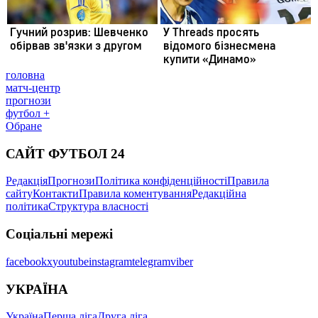
головна
матч-центр
прогнози
футбол +
Обране
САЙТ ФУТБОЛ 24
Редакція
Прогнози
Політика конфіденційності
Правила
сайту
Контакти
Правила коментування
Редакційна
політика
Структура власності
Соціальні мережі
facebook
x
youtube
instagram
telegram
viber
УКРАЇНА
Україна
Перша ліга
Друга ліга