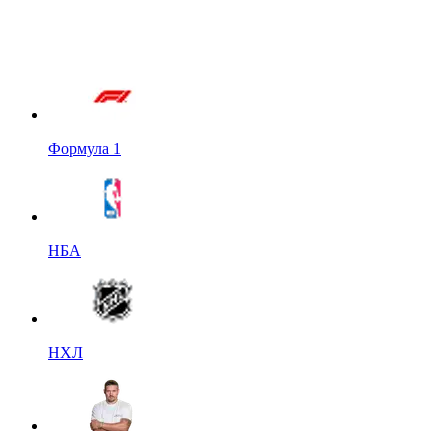
Формула 1
НБА
НХЛ