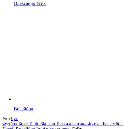
Олександр Усик
Волейбол
Укр
Рус
Футбол
Бокс
Теніс
Біатлон
Легка атлетика
Футзал
Баскетбол
Хокей
Волейбол
Інші види спорту
Сайт