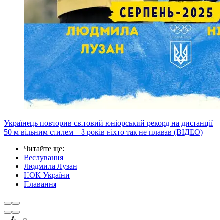
Українець повторив світовий юніорський рекорд на дистанції
50 м вільним стилем – 8 років ніхто так не плавав (ВІДЕО)
Читайте ще
:
Веслування
Людмила Лузан
НОК України
Плавання