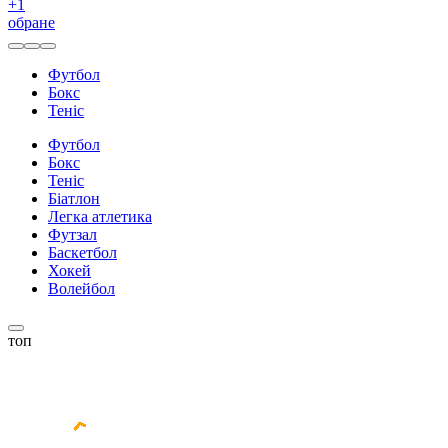
+
1
обране
Футбол
Бокс
Теніс
Футбол
Бокс
Теніс
Біатлон
Легка атлетика
Футзал
Баскетбол
Хокей
Волейбол
топ