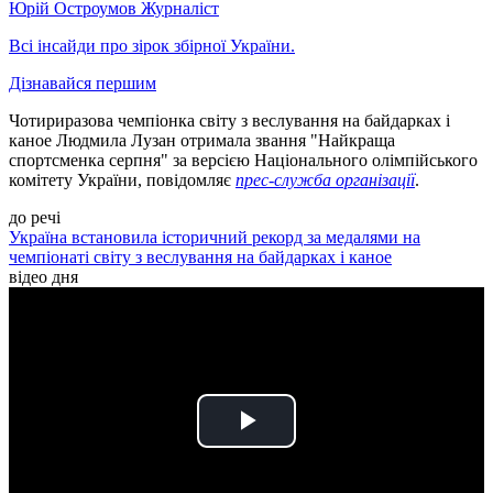
Юрій Остроумов
Журналіст
Всі інсайди про зірок збірної України.
Дізнавайся першим
Чотириразова чемпіонка світу з веслування на байдарках і
каное Людмила Лузан отримала звання "Найкраща
спортсменка серпня" за версією Національного олімпійського
комітету України, повідомляє
прес-служба організації
.
до речі
Україна встановила історичний рекорд за медалями на
чемпіонаті світу з веслування на байдарках і каное
відео дня
Play