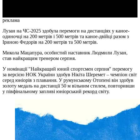
Video
реклама
Лузан на ЧС-2025 здобула перемоги на дистанціях у каное-
одиночці на 200 метрів і 500 метрів та каное-двійці разом з
Іриною Федорів на 200 метрів та 500 метрів.
Микола Мацапура, особистий наставник Людмили Лузан,
став найкращим тренером серпня.
У номінації "Найкращий юний спортсмен серпня" перемогу
за версією НОК України здобув Нікіта Шеремет – чемпіон світ
серед юніорів з плавання. У румунському Отопені він здобув
золоту медаль на дистанції 50 м вільним стилем, повторивши
у півфінальному запливі юніорський рекорд світу.