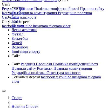
Сайт
Укр
Рус
Редакція
Прогнози
Політика конфіденційності
Правила сайту
Футбол
Контакти
Правила коментування
Редакційна політика
Бокс
Структура власності
Теніс
Соціальні мережі
Біатлон
facebook
x
youtube
instagram
telegram
viber
Легка атлетика
Футзал
Баскетбол
Хокей
Волейбол
Інші види спорту
Сайт
Сайт
Редакція
Прогнози
Політика конфіденційності
Правила сайту
Контакти
Правила коментування
Редакційна політика
Структура власності
Соціальні мережі
facebook
x
youtube
instagram
telegram
viber
Спорт
Новини Спорту