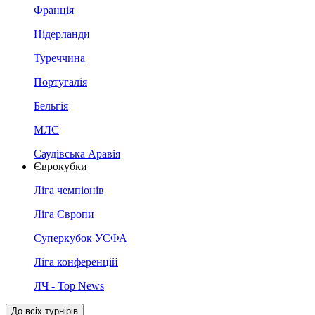
Франція
Нідерланди
Туреччина
Португалія
Бельгія
МЛС
Саудівська Аравія
Єврокубки
Ліга чемпіонів
Ліга Європи
Суперкубок УЄФА
Ліга конференцій
ЛЧ - Top News
До всіх турнірів