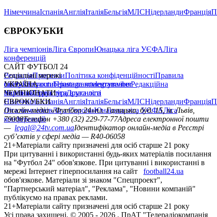
Німеччина
Іспанія
Англія
Італія
Бельгія
МЛС
Нідерланди
Франція
П
ЄВРОКУБКИ
Ліга чемпіонів
Ліга Європи
Юнацька ліга УЄФА
Ліга
конференцій
САЙТ ФУТБОЛ 24
Редакція
Соціальні мережі
Прогнози
Політика конфіденційності
Правила
сайту
facebook
УКРАЇНА
Контакти
x
youtube
Правила коментування
instagram
telegram
viber
Редакційна
політика
Україна
ЧЕМПІОНАТИ
Перша ліга
Структура власності
Друга ліга
Німеччина
ЄВРОКУБКИ
Іспанія
Англія
Італія
Бельгія
МЛС
Нідерланди
Франція
П
Ліга чемпіонів
Онлайн-медіа «Футбол 24»
Ліга Європи
Юнацька ліга УЄФА
пл. Галицька, буд. 15, м. Львів,
Ліга
конференцій
79008
Телефон +380 (32) 229-77-77
Адреса електронної пошти
—
legal@24tv.com.ua
Ідентифікатор онлайн-медіа в Реєстрі
суб’єктів у сфері медіа — R40-06058
21+
Матеріали сайту призначені для осіб старше 21 року
При цитуванні і використанні будь-яких матеріалів посилання
на "Футбол 24" обов'язкове. При цитуванні і використанні в
мережі Інтернет гіперпосилання на сайт
football24.ua
обов'язкове. Матеріали зі знаком "Спецпроект",
"Партнерський матеріал", "Реклама", "Новини компаній"
публікуємо на правах реклами.
21+
Матеріали сайту призначені для осіб старше 21 року
Усi права захищенi. © 2005 -
2026
, ПрАТ "Телерадіокомпанія