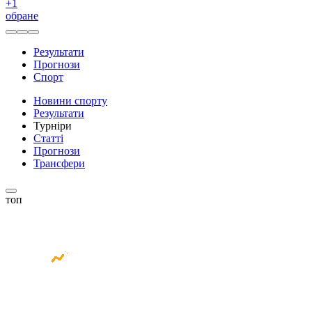
+
1
обране
Результати
Прогнози
Спорт
Новини спорту
Результати
Турніри
Статті
Прогнози
Трансфери
топ