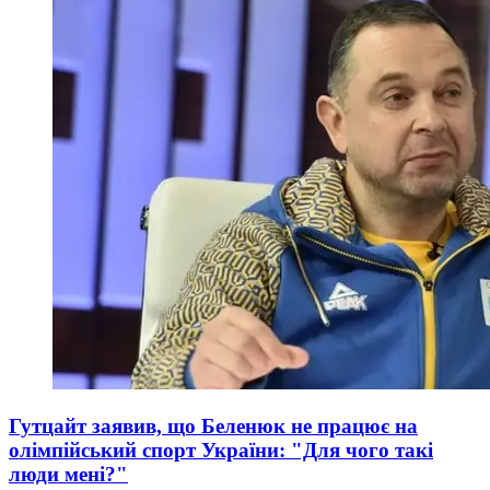
Гутцайт заявив, що Беленюк не працює на
олімпійський спорт України: "Для чого такі
люди мені?"