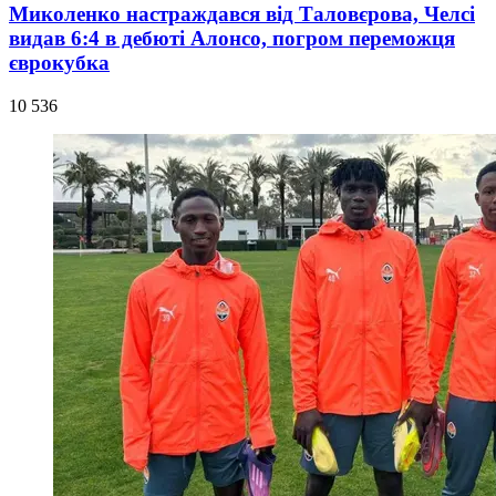
Миколенко настраждався від Таловєрова, Челсі
видав 6:4 в дебюті Алонсо, погром переможця
єврокубка
10 536