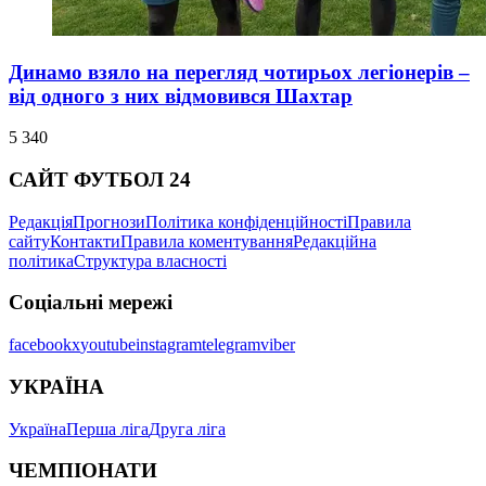
Динамо взяло на перегляд чотирьох легіонерів –
від одного з них відмовився Шахтар
5 340
САЙТ ФУТБОЛ 24
Редакція
Прогнози
Політика конфіденційності
Правила
сайту
Контакти
Правила коментування
Редакційна
політика
Структура власності
Соціальні мережі
facebook
x
youtube
instagram
telegram
viber
УКРАЇНА
Україна
Перша ліга
Друга ліга
ЧЕМПІОНАТИ