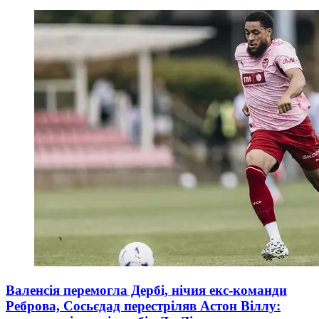
Валенсія перемогла Дербі, нічия екс-команди
Реброва, Сосьєдад перестріляв Астон Віллу: