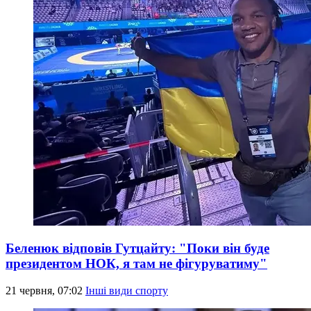
Беленюк відповів Гутцайту: "Поки він буде
президентом НОК, я там не фігуруватиму"
21 червня, 07:02
Інші види спорту