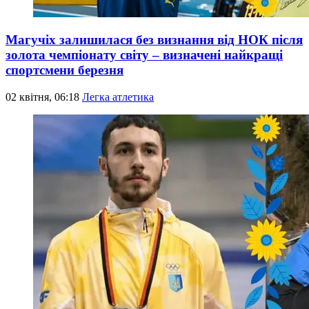
Магучіх залишилася без визнання від НОК після
золота чемпіонату світу – визначені найкращі
спортсмени березня
02 квітня, 06:18
Легка атлетика