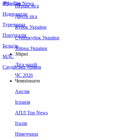
Франція
ЛЧ - Top News
Перша ліга
Нідерланди
Друга ліга
Туреччина
Кубок України
Португалія
Суперкубок України
Бельгія
Збірна України
Збірні
МЛС
Ліга націй
Саудівська Аравія
ЧС 2026
Чемпіонати
Англія
Іспанія
АПЛ Top News
Італія
Німеччина